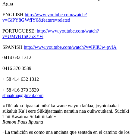
Agua
ENGLISH
http://www.youtube.com/watch?
v=GiPY8GWfIY0&feature=related
PORTUGUESE:
http://www.youtube.com/watch?
v=UMvB1mO5ZYw
SPANISH
http://www.youtube.com/watch?v=IPIlUw-pvIA
0414 632 1312
0416 370 3539
+ 58 414 632 1312
+ 58 416 370 3539
shiaakua@gmail.com
«Tüü akua` ipaakat müsüka wane wayuu laülaa, joyototaakat
sükaluù Ka`i eere Süküjaattaain namüin naa ouliwoutkani. Süchiki
Tüü Kasairua Sülatirüikalü»
Ramon Paas Iipuana
«La tradición es como una anciana que sentada en el camino de los