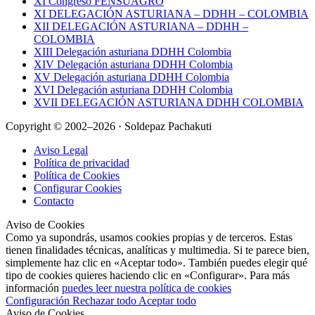
XI Congreso FENSUAGRO
XI DELEGACIÓN ASTURIANA – DDHH – COLOMBIA
XII DELEGACIÓN ASTURIANA – DDHH –
COLOMBIA
XIII Delegación asturiana DDHH Colombia
XIV Delegación asturiana DDHH Colombia
XV Delegación asturiana DDHH Colombia
XVI Delegación asturiana DDHH Colombia
XVII DELEGACIÓN ASTURIANA DDHH COLOMBIA
Copyright © 2002–2026 · Soldepaz Pachakuti
Aviso Legal
Política de privacidad
Política de Cookies
Configurar Cookies
Contacto
Aviso de Cookies
Como ya supondrás, usamos cookies propias y de terceros. Estas
tienen finalidades técnicas, analíticas y multimedia. Si te parece bien,
simplemente haz clic en «Aceptar todo». También puedes elegir qué
tipo de cookies quieres haciendo clic en «Configurar». Para más
información
puedes leer nuestra política de cookies
Configuración
Rechazar todo
Aceptar todo
Aviso de Cookies