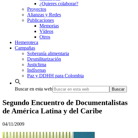
¿Quieres colaborar?
Proyectos
Alianzas y Redes
Publicaciones
Memorias
Vídeos
Otros
Hemeroteca
Campañas
Soberanía alimentaria
Desmilitarización
Justiclima
Indíxenas
Paz y DDHH para Colombia
Buscar en esta web
Segundo Encuentro de Documentalistas
de América Latina y del Caribe
04/11/2009