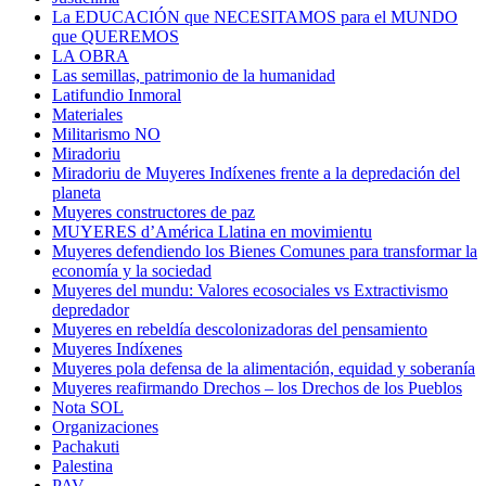
La EDUCACIÓN que NECESITAMOS para el MUNDO
que QUEREMOS
LA OBRA
Las semillas, patrimonio de la humanidad
Latifundio Inmoral
Materiales
Militarismo NO
Miradoriu
Miradoriu de Muyeres Indíxenes frente a la depredación del
planeta
Muyeres constructores de paz
MUYERES d’América Llatina en movimientu
Muyeres defendiendo los Bienes Comunes para transformar la
economía y la sociedad
Muyeres del mundu: Valores ecosociales vs Extractivismo
depredador
Muyeres en rebeldía descolonizadoras del pensamiento
Muyeres Indíxenes
Muyeres pola defensa de la alimentación, equidad y soberanía
Muyeres reafirmando Drechos – los Drechos de los Pueblos
Nota SOL
Organizaciones
Pachakuti
Palestina
PAV