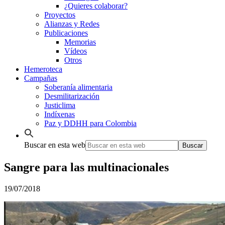
¿Quieres colaborar?
Proyectos
Alianzas y Redes
Publicaciones
Memorias
Vídeos
Otros
Hemeroteca
Campañas
Soberanía alimentaria
Desmilitarización
Justiclima
Indíxenas
Paz y DDHH para Colombia
Buscar en esta web
Sangre para las multinacionales
19/07/2018