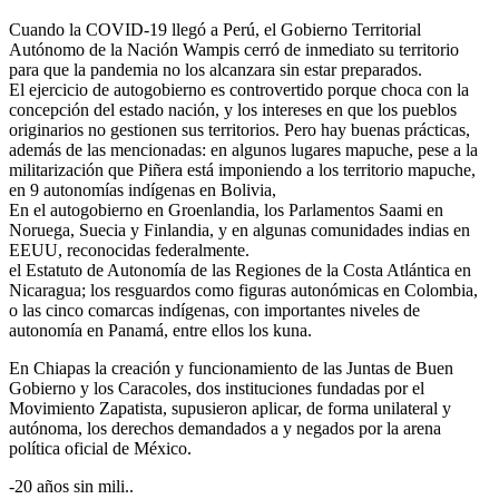
Cuando la COVID-19 llegó a Perú, el Gobierno Territorial
Autónomo de la Nación Wampis cerró de inmediato su territorio
para que la pandemia no los alcanzara sin estar preparados.
El ejercicio de autogobierno es controvertido porque choca con la
concepción del estado nación, y los intereses en que los pueblos
originarios no gestionen sus territorios. Pero hay buenas prácticas,
además de las mencionadas: en algunos lugares mapuche, pese a la
militarización que Piñera está imponiendo a los territorio mapuche,
en 9 autonomías indígenas en Bolivia,
En el autogobierno en Groenlandia, los Parlamentos Saami en
Noruega, Suecia y Finlandia, y en algunas comunidades indias en
EEUU, reconocidas federalmente.
el Estatuto de Autonomía de las Regiones de la Costa Atlántica en
Nicaragua; los resguardos como figuras autonómicas en Colombia,
o las cinco comarcas indígenas, con importantes niveles de
autonomía en Panamá, entre ellos los kuna.
En Chiapas la creación y funcionamiento de las Juntas de Buen
Gobierno y los Caracoles, dos instituciones fundadas por el
Movimiento Zapatista, supusieron aplicar, de forma unilateral y
autónoma, los derechos demandados a y negados por la arena
política oficial de México.
-20 años sin mili..