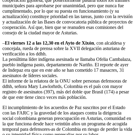
cooperación gijonesa, que posteriormente pasaría todos los trámites
municipales para aprobarse por unanimidad, pero que nunca fue
cumplimentado, por lo que su puesta en funcionamiento (y su
actualización) constituye prioridad en las tareas, junto con la revisión
y actualización de las Bases de convocatoria pública de proyectos de
cooperación. Así que, bien que se reanuden esas comisiones del
consejo de la ciudad mayor de Asturias.
–
El viernes 12 a las 12,30 en el Ayto de Xixón
, con alcaldesa y
concejala, rueda de prensa sobre la XVII delegación asturiana de
verificación a los ddhh.
La penúltima líder indígena asesinada se llamaba Ofelia Cambalaza,
pueblo indígena pasto, departamento de Nariño. El reporte de ayer
de Indepaz era que en este año se han cometido 17 masacres, 31
asesinatos de líderes sociales.
El informe de la relatora de la ONU sobre personas defensoras de
ddhh, señora Mary Lawlorhrds, Colombia es el país con mayor
registro de asesinatos (397), más del doble que Brasil (174) a pesar
de que este tiene cinco veces más población.
El incumplimiento de los acuerdos de Paz suscritos por el Estado
con las FARC y la gravedad de los ataques contra la dirigencia
social colombiana generan preocupación en Asturias, comunidad en
la que funciona desde hace veintiún años un programa de acogida
temporal para defensores-as de Colombia en riesgo de perder la vida
o su integridad física como represalias por su labor.