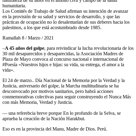
naturaleza de su labor en el ámbito civil y campo de la salud
humanitaria.
Los Comités de Trabajo de Salud afirman su intención de avanzar
en la provisión de su salud y servicios de desarrollo, y que las
prácticas de ocupación no lo desalentarían de sus deberes hacia los
palestinos, a los que está acostumbrado desde 1985.
Ramallah 8 / Marzo / 2021
–
A 45 años del golpe
, para reivindicar la lucha revolucionaria de los
30 mil desaparecidos y desaparecidas, la Asociación Madres de
Plaza de Mayo convoca al concurso nacional e internacional de
#Poesía «Nuestros hijos e hijas: su vida, su entrega, el amor a la
vida».
El 24 de marzo.. Día Nacional de la Memoria por la Verdad y la
Justicia, aniversario del golpe, la Marcha multitudinaria se ha
desconvocado por motivos sanitarios, pero habrá acciones
conmemorativas colectivas para seguir construyendo el Nunca Más
con más Memoria, Verdad y Justicia.
— una referebcia breve porque En lo profundo de la Selva, se
aprueba la creación de la Nación Harakbut.
Eso es en la provincia del Manu, Madre de Dios. Perú.