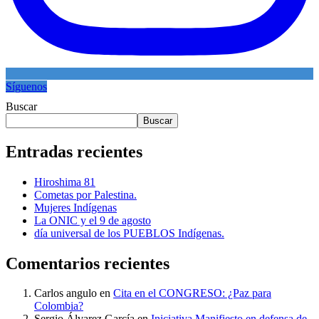
Síguenos
Buscar
Buscar
Entradas recientes
Hiroshima 81
Cometas por Palestina.
Mujeres Indígenas
La ONIC y el 9 de agosto
día universal de los PUEBLOS Indígenas.
Comentarios recientes
Carlos angulo
en
Cita en el CONGRESO: ¿Paz para
Colombia?
Sergio Álvarez García
en
Iniciativa Manifiesto en defensa de