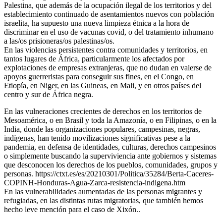
Palestina, que además de la ocupación ilegal de los territorios y del
establecimiento continuado de asentamientos nuevos con población
israelita, ha supuesto una nueva limpieza étnica a la hora de
discriminar en el uso de vacunas covid, o del tratamiento inhumano
a las/os prisioneras/os palestinas/os.
En las violencias persistentes contra comunidades y territorios, en
tantos lugares de África, particularmente los afectados por
explotaciones de empresas extranjeras, que no dudan en valerse de
apoyos guerreristas para conseguir sus fines, en el Congo, en
Etiopía, en Niger, en las Guineas, en Mali, y en otros países del
centro y sur de África negra.
En las vulneraciones crecientes de derechos en los territorios de
Mesoamérica, o en Brasil y toda la Amazonía, o en Filipinas, o en la
India, donde las organizaciones populares, campesinas, negras,
indígenas, han tenido movilizaciones significativas pese a la
pandemia, en defensa de identidades, culturas, derechos campesinos
o simplemente buscando la superviviencia ante gobiernos y sistemas
que desconocen los derechos de los pueblos, comunidades, grupos y
personas. https://ctxt.es/es/20210301/Politica/35284/Berta-Caceres-
COPINH-Honduras-Agua-Zarca-resistencia-indigena.htm
En las vulnerabilidades aumentadas de las personas migrantes y
refugiadas, en las distintas rutas migratorias, que también hemos
hecho leve mención para el caso de Xixón..