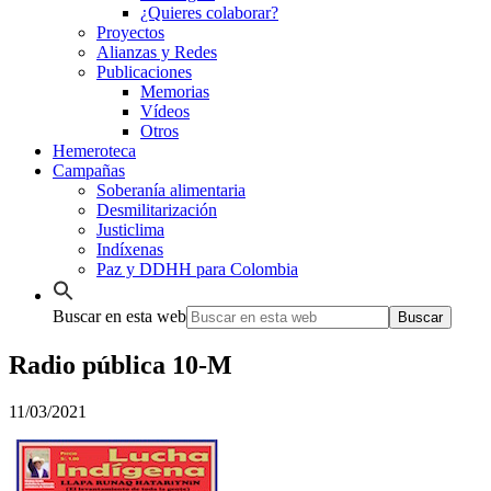
¿Quieres colaborar?
Proyectos
Alianzas y Redes
Publicaciones
Memorias
Vídeos
Otros
Hemeroteca
Campañas
Soberanía alimentaria
Desmilitarización
Justiclima
Indíxenas
Paz y DDHH para Colombia
Buscar en esta web
Radio pública 10-M
11/03/2021