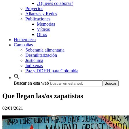
¿Quieres colaborar?
Proyectos
Alianzas y Redes
Publicaciones
Memorias
Vídeos
Otros
Hemeroteca
Campañas
Soberanía alimentaria
Desmilitarización
Justiclima
Indíxenas
Paz y DDHH para Colombia
Buscar en esta web
Que llegan las/os zapatistas
02/01/2021