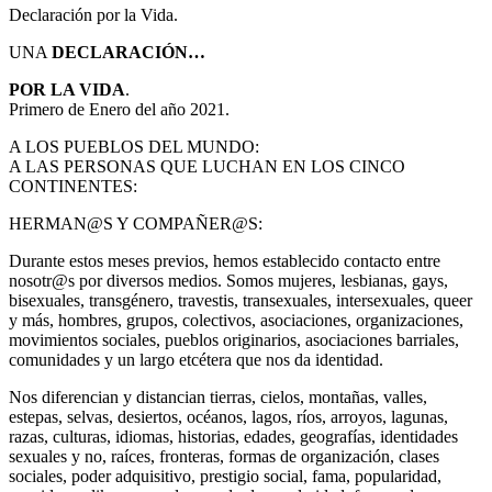
Declaración por la Vida.
UNA
DECLARACIÓN…
POR LA VIDA
.
Primero de Enero del año 2021.
A LOS PUEBLOS DEL MUNDO:
A LAS PERSONAS QUE LUCHAN EN LOS CINCO
CONTINENTES:
HERMAN@S Y COMPAÑER@S:
Durante estos meses previos, hemos establecido contacto entre
nosotr@s por diversos medios. Somos mujeres, lesbianas, gays,
bisexuales, transgénero, travestis, transexuales, intersexuales, queer
y más, hombres, grupos, colectivos, asociaciones, organizaciones,
movimientos sociales, pueblos originarios, asociaciones barriales,
comunidades y un largo etcétera que nos da identidad.
Nos diferencian y distancian tierras, cielos, montañas, valles,
estepas, selvas, desiertos, océanos, lagos, ríos, arroyos, lagunas,
razas, culturas, idiomas, historias, edades, geografías, identidades
sexuales y no, raíces, fronteras, formas de organización, clases
sociales, poder adquisitivo, prestigio social, fama, popularidad,