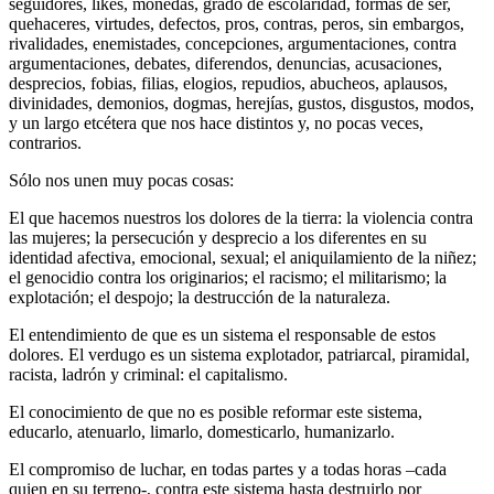
seguidores, likes, monedas, grado de escolaridad, formas de ser,
quehaceres, virtudes, defectos, pros, contras, peros, sin embargos,
rivalidades, enemistades, concepciones, argumentaciones, contra
argumentaciones, debates, diferendos, denuncias, acusaciones,
desprecios, fobias, filias, elogios, repudios, abucheos, aplausos,
divinidades, demonios, dogmas, herejías, gustos, disgustos, modos,
y un largo etcétera que nos hace distintos y, no pocas veces,
contrarios.
Sólo nos unen muy pocas cosas:
El que hacemos nuestros los dolores de la tierra: la violencia contra
las mujeres; la persecución y desprecio a los diferentes en su
identidad afectiva, emocional, sexual; el aniquilamiento de la niñez;
el genocidio contra los originarios; el racismo; el militarismo; la
explotación; el despojo; la destrucción de la naturaleza.
El entendimiento de que es un sistema el responsable de estos
dolores. El verdugo es un sistema explotador, patriarcal, piramidal,
racista, ladrón y criminal: el capitalismo.
El conocimiento de que no es posible reformar este sistema,
educarlo, atenuarlo, limarlo, domesticarlo, humanizarlo.
El compromiso de luchar, en todas partes y a todas horas –cada
quien en su terreno-, contra este sistema hasta destruirlo por