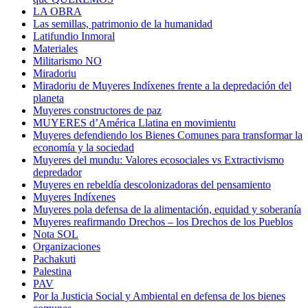
LA OBRA
Las semillas, patrimonio de la humanidad
Latifundio Inmoral
Materiales
Militarismo NO
Miradoriu
Miradoriu de Muyeres Indíxenes frente a la depredación del
planeta
Muyeres constructores de paz
MUYERES d’América Llatina en movimientu
Muyeres defendiendo los Bienes Comunes para transformar la
economía y la sociedad
Muyeres del mundu: Valores ecosociales vs Extractivismo
depredador
Muyeres en rebeldía descolonizadoras del pensamiento
Muyeres Indíxenes
Muyeres pola defensa de la alimentación, equidad y soberanía
Muyeres reafirmando Drechos – los Drechos de los Pueblos
Nota SOL
Organizaciones
Pachakuti
Palestina
PAV
Por la Justicia Social y Ambiental en defensa de los bienes