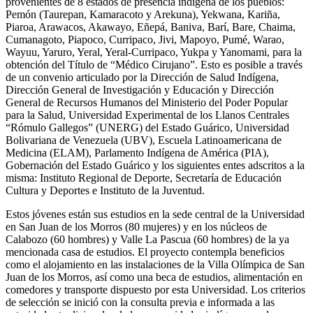
provenientes de 8 estados de presencia indígena de los pueblos:
Pemón (Taurepan, Kamaracoto y Arekuna), Yekwana, Kariña,
Piaroa, Arawacos, Akawayo, Eñepá, Baniva, Barí, Bare, Chaima,
Cumanagoto, Piapoco, Curripaco, Jivi, Mapoyo, Pumé, Warao,
Wayuu, Yaruro, Yeral, Yeral-Curripaco, Yukpa y Yanomami, para la
obtención del Título de “Médico Cirujano”. Esto es posible a través
de un convenio articulado por la Dirección de Salud Indígena,
Dirección General de Investigación y Educación y Dirección
General de Recursos Humanos del Ministerio del Poder Popular
para la Salud, Universidad Experimental de los Llanos Centrales
“Rómulo Gallegos” (UNERG) del Estado Guárico, Universidad
Bolivariana de Venezuela (UBV), Escuela Latinoamericana de
Medicina (ELAM), Parlamento Indígena de América (PIA),
Gobernación del Estado Guárico y los siguientes entes adscritos a la
misma: Instituto Regional de Deporte, Secretaría de Educación
Cultura y Deportes e Instituto de la Juventud.
Estos jóvenes están sus estudios en la sede central de la Universidad
en San Juan de los Morros (80 mujeres) y en los núcleos de
Calabozo (60 hombres) y Valle La Pascua (60 hombres) de la ya
mencionada casa de estudios. El proyecto contempla beneficios
como el alojamiento en las instalaciones de la Villa Olímpica de San
Juan de los Morros, así como una beca de estudios, alimentación en
comedores y transporte dispuesto por esta Universidad. Los criterios
de selección se inició con la consulta previa e informada a las