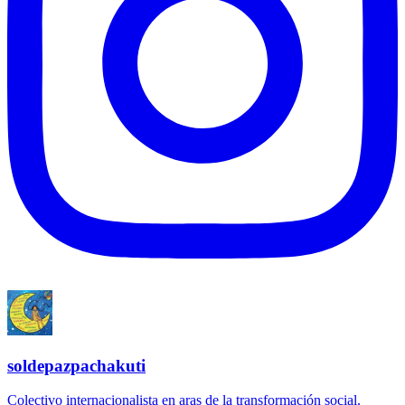
soldepazpachakuti
Colectivo internacionalista en aras de la transformación social.