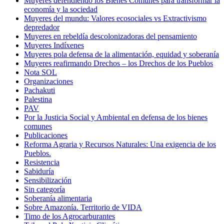
Muyeres defendiendo los Bienes Comunes para transformar la
economía y la sociedad
Muyeres del mundu: Valores ecosociales vs Extractivismo
depredador
Muyeres en rebeldía descolonizadoras del pensamiento
Muyeres Indíxenes
Muyeres pola defensa de la alimentación, equidad y soberanía
Muyeres reafirmando Drechos – los Drechos de los Pueblos
Nota SOL
Organizaciones
Pachakuti
Palestina
PAV
Por la Justicia Social y Ambiental en defensa de los bienes
comunes
Publicaciones
Reforma Agraria y Recursos Naturales: Una exigencia de los
Pueblos.
Resistencia
Sabiduría
Sensibilización
Sin categoría
Soberanía alimentaria
Sobre Amazonía. Territorio de VIDA
Timo de los Agrocarburantes