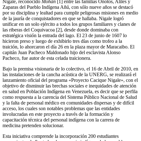
Nigale, reconocido
Mohán
[1] entre las familias Onotos, Aliles y
Zaparas del Pueblo Indígena Añú, con sólo nueve años se destacó
por su disciplina y lealtad para cumplir peligrosas misiones en medio
de la jauría de conquistadores en que se hallaba. Nigale logró
unificar en un solo ejército a todos los grupos familiares y clanes de
las riberas del Coquivacoa [2], desde donde dominaba con
estratégica visión la entrada del lago. El 23 de junio de 1607 lo
hicieron preso y luego de exhibirlo tres días como trofeo a la
traición, lo ahorcaron el día 26 en la plaza mayor de Maracaibo. El
capitán Juan Pacheco Maldonado hijo del esclavista Alonso
Pacheco, fue autor de esta celada traicionera.
Bajo la premisa visionaria de lo colectivo, el 16 de Abril de 2010, en
las instalaciones de la cancha acústica de la UNERG, se realizará el
lanzamiento oficial del programa «Proyecto Cacique Nigale», con el
objetivo de disminuir las brechas sociales e inequidades de atención
en salud en Población Indígena en Venezuela, es decir que se perfila
como respuesta a la carencia del Sistema Público Nacional de Salud
y la falta de personal médico en comunidades dispersas y de difícil
acceso, los cuales son notables problemas que las entidades
involucradas en este proyecto a través de la formación y
capacitación técnica del personal indígena con la carrera de
medicina pretenden solucionar.
Esta iniciativa comprende la incorporación 200 estudiantes