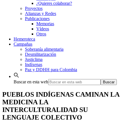
¿Quieres colaborar?
Proyectos
Alianzas y Redes
Publicaciones
Memorias
Vídeos
Otros
Hemeroteca
Campañas
Soberanía alimentaria
Desmilitarización
Justiclima
Indíxenas
Paz y DDHH para Colombia
Buscar en esta web
PUEBLOS INDÍGENAS CAMINAN LA
MEDICINA LA
INTERCULTURALIDAD SU
LENGUAJE COLECTIVO