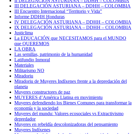
II DELEGACIÓN ASTURIANA – DDHH – COLOMBIA
III DELEGACIÓN ASTURIANA – DDHH – COLOMBIA
III Encuentro Internacional “Territorio y Vida”
Informe DDHH Honduras
IV DELEGACIÓN ASTURIANA – DDHH – COLOMBIA
IX DELEGACIÓN ASTURIANA – DDHH – COLOMBIA
Justiclima
La EDUCACIÓN que NECESITAMOS para el MUNDO
que QUEREMOS
LA OBRA
Las semillas, patrimonio de la humanidad
Latifundio Inmoral
Materiales
Militarismo NO
Miradoriu
Miradoriu de Muyeres Indíxenes frente a la depredación del
planeta
Muyeres constructores de paz
MUYERES d’América Llatina en movimientu
Muyeres defendiendo los Bienes Comunes para transformar la
economía y la sociedad
Muyeres del mundu: Valores ecosociales vs Extractivismo
depredador
Muyeres en rebeldía descolonizadoras del pensamiento
Muyeres Indíxenes