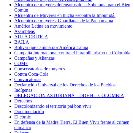
Alcuentru de muyeres defensoras de la Soberanía para el Bien
Común
Alcuentru de Muyeres en llucha escontra la Impunidá.
Alcuentru de muyeres: Guardianas de la Pachamama
América Latina en movimiento
Asambleas
AULA CRÍTICA
BAILA
Bolivar que camina por América Latina
Campaña Internacional contra el Paramilitarismo en Colombia
Campañas y Alianzas
COME
Conservatorios de muyeres
Contra Coca-Cola
Convocatorias
Declaración Universal de los Derechos de los Pueblos
Indígenas
DELEGACIÓN ASTURIANA – DDHH – COLOMBIA
Derechos
Descolonizando el territoriu pal bon vivir
Documentación
El cómic
En defensa de la Madre Tierra. El Buen Vivir frente al crimen
climático
Enlaces