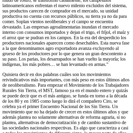
mudó de rostro, se transformó cabalmente, los campesinos
latinoamericanos enfrentan el nuevo milenio excluidos del sistema,
sus productos carecen de comprador en el mercado, su unidad
productiva no cuenta con recursos públicos, su tierra ya no da para
comer. Soplan vientos neoliberales y el campo se encuentra
devastado. Las empresas agroalimentarias inundan el mercado
interno con consumos importados y dejan el trigo, el fríjol, el maíz y
el arroz que se pudran en los campos. En la era del desperdicio los
productores nacionales aparecen como desechables. Esta nueva fase
a la que denominamos agro exportadora avanza excluyendo al
grueso de los productores por lo que genera un gran descontento a
su paso. Los parias, los desarrapados se han vuelto la mayoría; los
indígenas, los más pobres… se han levantado en armas.”
Quisiera decir en dos palabras cuáles son los movimientos
reivindicativos más importantes, con más peso en estos últimos años
de neoliberalismo. Para empezar el Movimiento de los Trabajadores
Rurales Sin Tierra, el MST, famoso ya en el mundo entero y quizás
se puede decir que es el más antiguo, se funda en torno a la década
de los 80 y en 1985 como luego lo dirá el compañero Ciro, se
celebra ya el primer Encuentro Nacional de los Sin Tierra. Un
movimiento que no ha dejado de crecer en estos últimos años y que
además plantea no solamente alternativas de reforma agraria, si no
plantea, alternativas de democratización y de cambio sustantivo de
las sociedades nacionales respectivas. Es algo que caracteriza a casi