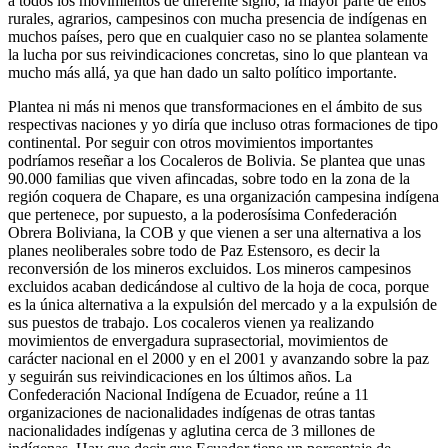
a todos los movimientos de diferente signo, la mayor parte de ellos
rurales, agrarios, campesinos con mucha presencia de indígenas en
muchos países, pero que en cualquier caso no se plantea solamente
la lucha por sus reivindicaciones concretas, sino lo que plantean va
mucho más allá, ya que han dado un salto político importante.
Plantea ni más ni menos que transformaciones en el ámbito de sus
respectivas naciones y yo diría que incluso otras formaciones de tipo
continental. Por seguir con otros movimientos importantes
podríamos reseñar a los Cocaleros de Bolivia. Se plantea que unas
90.000 familias que viven afincadas, sobre todo en la zona de la
región coquera de Chapare, es una organización campesina indígena
que pertenece, por supuesto, a la poderosísima Confederación
Obrera Boliviana, la COB y que vienen a ser una alternativa a los
planes neoliberales sobre todo de Paz Estensoro, es decir la
reconversión de los mineros excluidos. Los mineros campesinos
excluidos acaban dedicándose al cultivo de la hoja de coca, porque
es la única alternativa a la expulsión del mercado y a la expulsión de
sus puestos de trabajo. Los cocaleros vienen ya realizando
movimientos de envergadura suprasectorial, movimientos de
carácter nacional en el 2000 y en el 2001 y avanzando sobre la paz
y seguirán sus reivindicaciones en los últimos años. La
Confederación Nacional Indígena de Ecuador, reúne a 11
organizaciones de nacionalidades indígenas de otras tantas
nacionalidades indígenas y aglutina cerca de 3 millones de