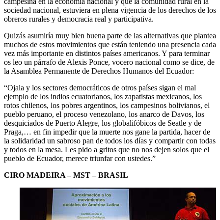
campesina en la economía nacional y que la comunidad rural en la
sociedad nacional, estuviera en plena vigencia de los derechos de los
obreros rurales y democracia real y participativa.
Quizás asumiría muy bien buena parte de las alternativas que plantea
muchos de estos movimientos que están teniendo una presencia cada
vez más importante en distintos países americanos. Y para terminar
os leo un párrafo de Alexis Ponce, vocero nacional como se dice, de
la Asamblea Permanente de Derechos Humanos del Ecuador:
“Ojala y los sectores democráticos de otros países sigan el mal
ejemplo de los indios ecuatorianos, los zapatistas mexicanos, los
rotos chilenos, los pobres argentinos, los campesinos bolivianos, el
pueblo peruano, el proceso venezolano, los anarco de Davos, los
desquiciados de Puerto Alegre, los globalifóbicos de Seatle y de
Praga,… en fin impedir que la muerte nos gane la partida, hacer de
la solidaridad un sabroso pan de todos los días y compartir con todas
y todos en la mesa. Les pido a gritos que no nos dejen solos que el
pueblo de Ecuador, merece triunfar con ustedes.”
CIRO MADEIRA – MST – BRASIL