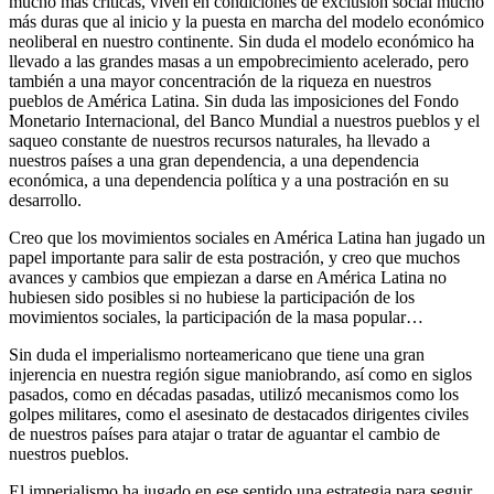
mucho más críticas, viven en condiciones de exclusión social mucho
más duras que al inicio y la puesta en marcha del modelo económico
neoliberal en nuestro continente. Sin duda el modelo económico ha
llevado a las grandes masas a un empobrecimiento acelerado, pero
también a una mayor concentración de la riqueza en nuestros
pueblos de América Latina. Sin duda las imposiciones del Fondo
Monetario Internacional, del Banco Mundial a nuestros pueblos y el
saqueo constante de nuestros recursos naturales, ha llevado a
nuestros países a una gran dependencia, a una dependencia
económica, a una dependencia política y a una postración en su
desarrollo.
Creo que los movimientos sociales en América Latina han jugado un
papel importante para salir de esta postración, y creo que muchos
avances y cambios que empiezan a darse en América Latina no
hubiesen sido posibles si no hubiese la participación de los
movimientos sociales, la participación de la masa popular…
Sin duda el imperialismo norteamericano que tiene una gran
injerencia en nuestra región sigue maniobrando, así como en siglos
pasados, como en décadas pasadas, utilizó mecanismos como los
golpes militares, como el asesinato de destacados dirigentes civiles
de nuestros países para atajar o tratar de aguantar el cambio de
nuestros pueblos.
El imperialismo ha jugado en ese sentido una estrategia para seguir