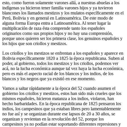
esto, como fueron solamente varones allá, a nuestras abuelas a los
indígenas ya hicieron tener familia varones hijos y ya tuvieron
blancones los llamados mestizos y los mulatos específicamente en el
Perú, Bolivia y en general en Latinoamérica. De este modo de
alguna forma Europa entra a Latinoamérica. Al tener lugar la
multiplicación de raza ésta comprende tanto los españoles
originarios como sus propios hijos y no hay una comprensión,
porque unos quieren ser los primera clase, los genuinos españoles y
los hijos que son criollos y mestizos.
Los criollos y los mestizos se enfrentan a los españoles y aparece en
Bolivia específicamente 1820 a 1825 la época republicana. Suben al
poder, al gobierno, todos los mestizos y los criollos, podemos ver
acá, no la lucha económica aunque tal vez haya la lucha económica,
pero es más el aspecto racial de los blancos y los indios, de los
blancos y los negros que ya existió en ese momento.
Vamos a saltar rápidamente a la época del 52 cuando asumen el
gobierno los criollos y mestizos, estos han sido más crueles que los
mismos españoles, hicieron matanza a los indios, violaron, han
hecho barbaridades. En la época republicana de 1825 pensaron los
indios, los campesinos que ya estaban libres pero lamentablemente
no fue así y se organizan durante ese lapsos de 20 a 30 años, se
organizan y revientan en la revolución del 52, porque los
campesinos ya no podían estar soportando diferentes represiones y