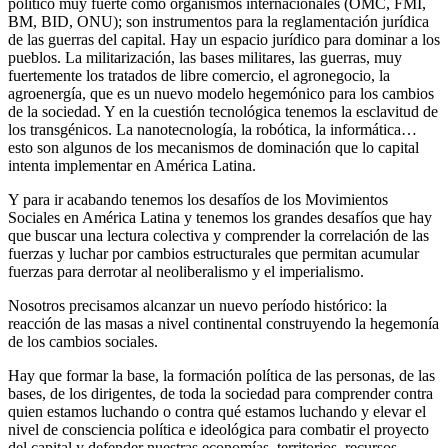
político muy fuerte como organismos internacionales (OMC, FMI,
BM, BID, ONU); son instrumentos para la reglamentación jurídica
de las guerras del capital. Hay un espacio jurídico para dominar a los
pueblos. La militarización, las bases militares, las guerras, muy
fuertemente los tratados de libre comercio, el agronegocio, la
agroenergía, que es un nuevo modelo hegemónico para los cambios
de la sociedad. Y en la cuestión tecnológica tenemos la esclavitud de
los transgénicos. La nanotecnología, la robótica, la informática…
esto son algunos de los mecanismos de dominación que lo capital
intenta implementar en América Latina.
Y para ir acabando tenemos los desafíos de los Movimientos
Sociales en América Latina y tenemos los grandes desafíos que hay
que buscar una lectura colectiva y comprender la correlación de las
fuerzas y luchar por cambios estructurales que permitan acumular
fuerzas para derrotar al neoliberalismo y el imperialismo.
Nosotros precisamos alcanzar un nuevo período histórico: la
reacción de las masas a nivel continental construyendo la hegemonía
de los cambios sociales.
Hay que formar la base, la formación política de las personas, de las
bases, de los dirigentes, de toda la sociedad para comprender contra
quien estamos luchando o contra qué estamos luchando y elevar el
nivel de consciencia política e ideológica para combatir el proyecto
del capital y defender nuestras economías, territorios, recursos,