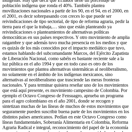
indígenas. Hay que decir que Ecuador tiene un porcentaje de
población indígena que ronda el 40%. También plantea
movilizaciones nacionales a partir de los 90, en el 94, en el 2000, en
el 2001, es decir sobrepasando con creces lo que puede ser
reivindicaciones de tipo sectorial, de tipo de reforma agraria, pedir la
tierra para el que la trabaja,… sino que están planteando ya
reivindicaciones o planteamientos de alternativas políticas
democráticas en sus países respectivos. Y otro movimiento de amplia
raigambre y que además tuvo mucha presencia en los medios y que
es quizás de los más conocidos por el impacto mediático que tuvo,
estamos hablando del subcomandante Marcos, del Ejército Zapatista
de Liberación Nacional, como sabéis es bastante reciente sale a la
luz pública en el año 1994 y que en todo caso es otro de los
movimientos que plantea alternativas sistemáticas al neoliberalismo,
no solamente en el ámbito de los indígenas mexicanos, sino
alternativas al neoliberalismo que trasciende las meras fronteras
nacionales. Y para terminar quisiera reseñar uno de los movimientos
que está aquí presente, es movimiento campesino de Colombia. Por
ejemplo el Octavo Congreso de Fensuagro, aprueba un programa
para el agro colombiano en el año 2001, donde se recogen y
sintetizan muchas de las líneas de muchos de estos movimientos que
seguramente pueden suscribir buena parte de los movimientos en los
distintos países americanos. Pedían en este Octavo Congreso como
líneas fundamentales, Soberanía Alimentaria en Colombia, Reforma
Agraria Radical e integral, reconocimiento del papel de la economía