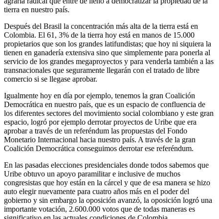
agraria radical que entre de lleno a democratizar la propiedad de la
tierra en nuestro país.
Después del Brasil la concentración más alta de la tierra está en
Colombia. El 61, 3% de la tierra hoy está en manos de 15.000
propietarios que son los grandes latifundistas; que hoy ni siquiera la
tienen en ganadería extensiva sino que simplemente para ponerla al
servicio de los grandes megaproyectos y para venderla también a las
transnacionales que seguramente llegarán con el tratado de libre
comercio si se llegase aprobar.
Igualmente hoy en día por ejemplo, tenemos la gran Coalición
Democrática en nuestro país, que es un espacio de confluencia de
los diferentes sectores del movimiento social colombiano y este gran
espacio, logró por ejemplo derrotar proyectos de Uribe que era
aprobar a través de un referéndum las propuestas del Fondo
Monetario Internacional hacia nuestro país. A través de la gran
Coalición Democrática conseguimos derrotar ese referéndum.
En las pasadas elecciones presidenciales donde todos sabemos que
Uribe obtuvo un apoyo paramilitar e inclusive de muchos
congresistas que hoy están en la cárcel y que de esa manera se hizo
auto elegir nuevamente para cuatro años más en el poder del
gobierno y sin embargo la oposición avanzó, la oposición logró una
importante votación, 2.600.000 votos que de todas maneras es
significativo en las actuales condiciones de Colombia.