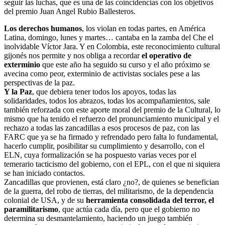
seguir las luchas, que es una de las coincidencias con los objetivos
del premio Juan Angel Rubio Ballesteros.
Los derechos humanos
, los violan en todas partes, en América
Latina, domingo, lunes y martes… cantaba en la zamba del Che el
inolvidable Víctor Jara. Y en Colombia, este reconocimiento cultural
gijonés nos permite y nos obliga a recordar
el operativo de
exterminio
que este año ha seguido su curso y el año próximo se
avecina como peor, exterminio de activistas sociales pese a las
perspectivas de la paz.
Y la Paz
, que debiera tener todos los apoyos, todas las
solidaridades, todos los abrazos, todas los acompañamientos, sale
también reforzada con este aporte moral del premio de la Cultural, lo
mismo que ha tenido el refuerzo del pronunciamiento municipal y el
rechazo a todas las zancadillas a esos procesos de paz, con las
FARC que ya se ha firmado y refrendado pero falta lo fundamental,
hacerlo cumplir, posibilitar su cumplimiento y desarrollo, con el
ELN, cuya formalización se ha pospuesto varias veces por el
temerario tacticismo del gobierno, con el EPL, con el que ni siquiera
se han iniciado contactos.
Zancadillas que provienen, está claro ¿no?, de quienes se benefician
de la guerra, del robo de tierras, del militarismo, de la dependencia
colonial de USA, y de su
herramienta consolidada del terror, el
paramilitarismo
, que actúa cada día, pero que el gobierno no
determina su desmantelamiento, haciendo un juego también