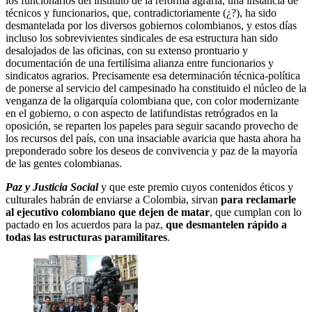
los funcionarios del instituto de la reforma agraria, una instancia de
técnicos y funcionarios, que, contradictoriamente (¿?), ha sido
desmantelada por los diversos gobiernos colombianos, y estos días
incluso los sobrevivientes sindicales de esa estructura han sido
desalojados de las oficinas, con su extenso prontuario y
documentación de una fertilísima alianza entre funcionarios y
sindicatos agrarios. Precisamente esa determinación técnica-política
de ponerse al servicio del campesinado ha constituido el núcleo de la
venganza de la oligarquía colombiana que, con color modernizante
en el gobierno, o con aspecto de latifundistas retrógrados en la
oposición, se reparten los papeles para seguir sacando provecho de
los recursos del país, con una insaciable avaricia que hasta ahora ha
preponderado sobre los deseos de convivencia y paz de la mayoría
de las gentes colombianas.
Paz y Justicia Social
y que este premio cuyos contenidos éticos y
culturales habrán de enviarse a Colombia, sirvan
para reclamarle
al ejecutivo colombiano que dejen de matar
, que cumplan con lo
pactado en los acuerdos para la paz,
que desmantelen rápido a
todas las estructuras paramilitares
.