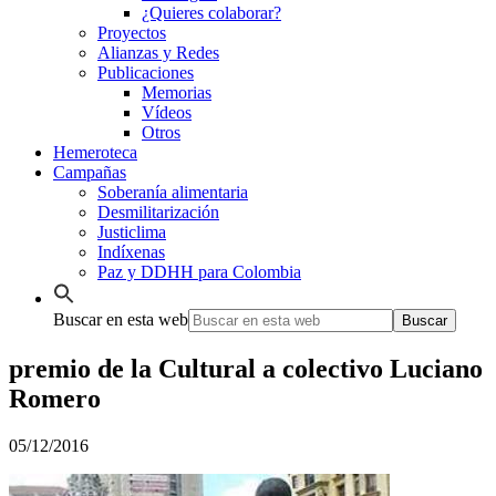
¿Quieres colaborar?
Proyectos
Alianzas y Redes
Publicaciones
Memorias
Vídeos
Otros
Hemeroteca
Campañas
Soberanía alimentaria
Desmilitarización
Justiclima
Indíxenas
Paz y DDHH para Colombia
Buscar en esta web
premio de la Cultural a colectivo Luciano
Romero
05/12/2016