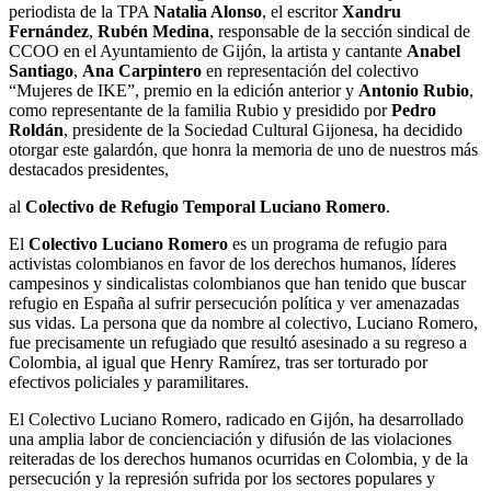
periodista de la TPA
Natalia Alonso
, el escritor
Xandru
Fernández
,
Rubén Medina
, responsable de la sección sindical de
CCOO en el Ayuntamiento de Gijón, la artista y cantante
Anabel
Santiago
,
Ana Carpintero
en representación del colectivo
“Mujeres de IKE”, premio en la edición anterior y
Antonio Rubio
,
como representante de la familia Rubio y presidido por
Pedro
Roldán
, presidente de la Sociedad Cultural Gijonesa, ha decidido
otorgar este galardón, que honra la memoria de uno de nuestros más
destacados presidentes,
al
Colectivo de Refugio Temporal Luciano Romero
.
El
Colectivo Luciano Romero
es un programa de refugio para
activistas colombianos en favor de los derechos humanos, líderes
campesinos y sindicalistas colombianos que han tenido que buscar
refugio en España al sufrir persecución política y ver amenazadas
sus vidas. La persona que da nombre al colectivo, Luciano Romero,
fue precisamente un refugiado que resultó asesinado a su regreso a
Colombia, al igual que Henry Ramírez, tras ser torturado por
efectivos policiales y paramilitares.
El Colectivo Luciano Romero, radicado en Gijón, ha desarrollado
una amplia labor de concienciación y difusión de las violaciones
reiteradas de los derechos humanos ocurridas en Colombia, y de la
persecución y la represión sufrida por los sectores populares y