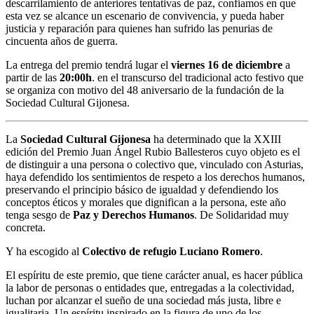
descarrilamiento de anteriores tentativas de paz, confiamos en que
esta vez se alcance un escenario de convivencia, y pueda haber
justicia y reparación para quienes han sufrido las penurias de
cincuenta años de guerra.
La entrega del premio tendrá lugar el
viernes 16 de diciembre
a
partir de las
20:00h
. en el transcurso del tradicional acto festivo que
se organiza con motivo del 48 aniversario de la fundación de la
Sociedad Cultural Gijonesa.
La
Sociedad Cultural Gijonesa
ha determinado que la XXIII
edición del Premio Juan Ángel Rubio Ballesteros cuyo objeto es el
de distinguir a una persona o colectivo que, vinculado con Asturias,
haya defendido los sentimientos de respeto a los derechos humanos,
preservando el principio básico de igualdad y defendiendo los
conceptos éticos y morales que dignifican a la persona, este año
tenga sesgo de
Paz y Derechos Humanos
. De Solidaridad muy
concreta.
Y ha escogido al
Colectivo de refugio Luciano Romero
.
El espíritu de este premio, que tiene carácter anual, es hacer pública
la labor de personas o entidades que, entregadas a la colectividad,
luchan por alcanzar el sueño de una sociedad más justa, libre e
igualitaria. Un espíritu inspirado en la figura de uno de los