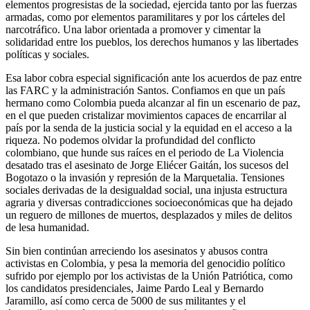
elementos progresistas de la sociedad, ejercida tanto por las fuerzas
armadas, como por elementos paramilitares y por los cárteles del
narcotráfico. Una labor orientada a promover y cimentar la
solidaridad entre los pueblos, los derechos humanos y las libertades
políticas y sociales.
Esa labor cobra especial significación ante los acuerdos de paz entre
las FARC y la administración Santos. Confiamos en que un país
hermano como Colombia pueda alcanzar al fin un escenario de paz,
en el que pueden cristalizar movimientos capaces de encarrilar al
país por la senda de la justicia social y la equidad en el acceso a la
riqueza. No podemos olvidar la profundidad del conflicto
colombiano, que hunde sus raíces en el periodo de La Violencia
desatado tras el asesinato de Jorge Eliécer Gaitán, los sucesos del
Bogotazo o la invasión y represión de la Marquetalia. Tensiones
sociales derivadas de la desigualdad social, una injusta estructura
agraria y diversas contradicciones socioeconómicas que ha dejado
un reguero de millones de muertos, desplazados y miles de delitos
de lesa humanidad.
Sin bien continúan arreciendo los asesinatos y abusos contra
activistas en Colombia, y pesa la memoria del genocidio político
sufrido por ejemplo por los activistas de la Unión Patriótica, como
los candidatos presidenciales, Jaime Pardo Leal y Bernardo
Jaramillo, así como cerca de 5000 de sus militantes y el