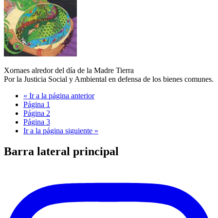
Xornaes alredor del día de la Madre Tierra
Por la Justicia Social y Ambiental en defensa de los bienes comunes.
«
Ir a la
página anterior
Página
1
Página
2
Página
3
Ir a la
página siguiente »
Barra lateral principal