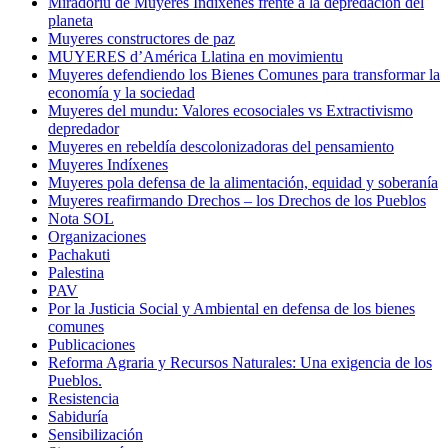
Miradoriu de Muyeres Indíxenes frente a la depredación del
planeta
Muyeres constructores de paz
MUYERES d’América Llatina en movimientu
Muyeres defendiendo los Bienes Comunes para transformar la
economía y la sociedad
Muyeres del mundu: Valores ecosociales vs Extractivismo
depredador
Muyeres en rebeldía descolonizadoras del pensamiento
Muyeres Indíxenes
Muyeres pola defensa de la alimentación, equidad y soberanía
Muyeres reafirmando Drechos – los Drechos de los Pueblos
Nota SOL
Organizaciones
Pachakuti
Palestina
PAV
Por la Justicia Social y Ambiental en defensa de los bienes
comunes
Publicaciones
Reforma Agraria y Recursos Naturales: Una exigencia de los
Pueblos.
Resistencia
Sabiduría
Sensibilización