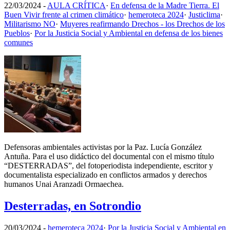
22/03/2024
-
AULA CRÍTICA
·
En defensa de la Madre Tierra. El
Buen Vivir frente al crimen climático
·
hemeroteca 2024
·
Justiclima
·
Militarismo NO
·
Muyeres reafirmando Drechos - los Drechos de los
Pueblos
·
Por la Justicia Social y Ambiental en defensa de los bienes
comunes
Defensoras ambientales activistas por la Paz. Lucía González
Antuña. Para el uso didáctico del documental con el mismo título
“DESTERRADAS”, del fotoperiodista independiente, escritor y
documentalista especializado en conflictos armados y derechos
humanos Unai Aranzadi Ormaechea.
Desterradas, en Sotrondio
20/03/2024
-
hemeroteca 2024
·
Por la Justicia Social y Ambiental en