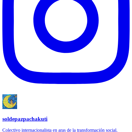
soldepazpachakuti
Colectivo internacionalista en aras de la transformación social.