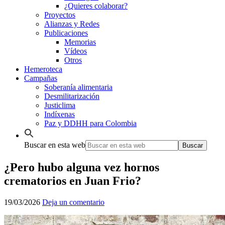
¿Quieres colaborar?
Proyectos
Alianzas y Redes
Publicaciones
Memorias
Vídeos
Otros
Hemeroteca
Campañas
Soberanía alimentaria
Desmilitarización
Justiclima
Indíxenas
Paz y DDHH para Colombia
Buscar en esta web
¿Pero hubo alguna vez hornos
crematorios en Juan Frio?
19/03/2026
Deja un comentario