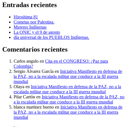
Entradas recientes
Hiroshima 81
Cometas por Palestina.
Mujeres Indígenas
La ONIC y el 9 de agosto
día universal de los PUEBLOS Indígenas.
Comentarios recientes
Carlos angulo
en
Cita en el CONGRESO: ¿Paz para
Colombia?
Sergio Álvarez García
en
Iniciativa Manifiesto en defensa de
la PAZ, no a la escalada militar que conduce a la III guerra
mundial
Olaya
en
Iniciativa Manifiesto en defensa de la PAZ, no a la
escalada militar que conduce a la III guerra mundial
Pilar Cartón
en
Iniciativa Manifiesto en defensa de la PAZ, no
a la escalada militar que conduce a la III guerra mundial
blanca martinez bueno
en
Iniciativa Manifiesto en defensa de
la PAZ, no a la escalada militar que conduce a la III guerra
mundial