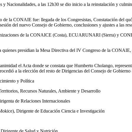
os y Nacionalidades, a las 12h30 se dio inicio a la reinstalación y cu
so de la CONAIE fue: llegada de los Congresistas, Constatación del q
osesión del nuevo Consejo de Gobierno, conclusiones y ajustes a las res
organizaciones de la CONAICE (Costa), ECUARUNARI (Sierra) y CONF
 a quienes presidian la Mesa Directiva del IV Congreso de la CONAIE,
unanimidad el Acta donde se constata que Humberto Cholango, repre
edió a la elección del resto de Dirigencias del Consejo de Gobierno
cimiento y Política
erritorios, Recursos Naturales, Ambiente y Desarrollo
igenta de Relaciones Internacionales
Mokice), Dirigente de Educación Ciencia e Investigación
Dirigente de Salud y Nutrición