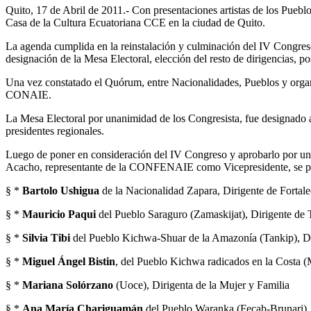
Quito, 17 de Abril de 2011.- Con presentaciones artistas de los Puebl
Casa de la Cultura Ecuatoriana CCE en la ciudad de Quito.
La agenda cumplida en la reinstalación y culminación del IV Congre
designación de la Mesa Electoral, elección del resto de dirigencias, p
Una vez constatado el Quórum, entre Nacionalidades, Pueblos y 
CONAIE.
La Mesa Electoral por unanimidad de los Congresista, fue designado
presidentes regionales.
Luego de poner en consideración del IV Congreso y aprobarlo por 
Acacho, representante de la CONFENAIE como Vicepresidente, se proc
§ *
Bartolo Ushigua
de la Nacionalidad Zapara, Dirigente de Fortale
§ *
Mauricio Paqui
del Pueblo Saraguro (Zamaskijat), Dirigente de T
§ *
Silvia Tibi
del Pueblo Kichwa-Shuar de la Amazonía (Tankip), Dir
§ *
Miguel Ángel Bistin
, del Pueblo Kichwa radicados en la Costa (
§ *
Mariana Solórzano
(Uoce), Dirigenta de la Mujer y Familia
§ *
Ana María Chariguamán
del Pueblo Waranka (Fecab-Brunari), 