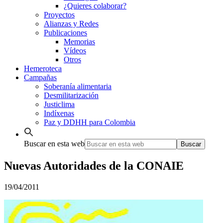
¿Quieres colaborar?
Proyectos
Alianzas y Redes
Publicaciones
Memorias
Vídeos
Otros
Hemeroteca
Campañas
Soberanía alimentaria
Desmilitarización
Justiclima
Indíxenas
Paz y DDHH para Colombia
Buscar en esta web
Nuevas Autoridades de la CONAIE
19/04/2011