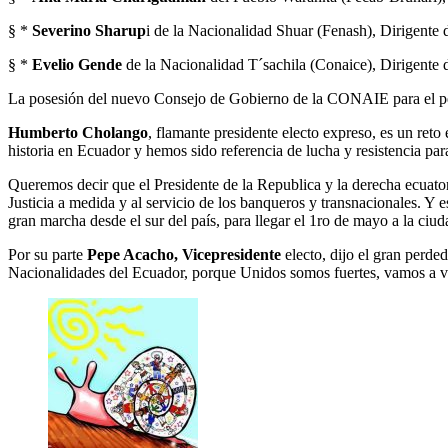
§ *
Severino Sharup
i de la Nacionalidad Shuar (Fenash), Dirigente 
§ *
Evelio Gende
de la Nacionalidad T´sachila (Conaice), Dirigente
La posesión del nuevo Consejo de Gobierno de la CONAIE para el per
Humberto Cholango
, flamante presidente electo expreso, es un r
historia en Ecuador y hemos sido referencia de lucha y resistencia par
Queremos decir que el Presidente de la Republica y la derecha ecuator
Justicia a medida y al servicio de los banqueros y transnacionales. Y
gran marcha desde el sur del país, para llegar el 1ro de mayo a la ciu
Por su parte
Pepe Acacho, Vicepresidente
electo, dijo el gran perde
Nacionalidades del Ecuador, porque Unidos somos fuertes, vamos a ve