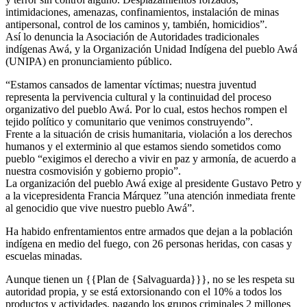
intimidaciones, amenazas, confinamientos, instalación de minas
antipersonal, control de los caminos y, también, homicidios”.
Así lo denuncia la Asociación de Autoridades tradicionales
indígenas Awá, y la Organización Unidad Indígena del pueblo Awá
(UNIPA) en pronunciamiento público.
“Estamos cansados de lamentar víctimas; nuestra juventud
representa la pervivencia cultural y la continuidad del proceso
organizativo del pueblo Awá. Por lo cual, estos hechos rompen el
tejido político y comunitario que venimos construyendo”.
Frente a la situación de crisis humanitaria, violación a los derechos
humanos y el exterminio al que estamos siendo sometidos como
pueblo “exigimos el derecho a vivir en paz y armonía, de acuerdo a
nuestra cosmovisión y gobierno propio”.
La organización del pueblo Awá exige al presidente Gustavo Petro y
a la vicepresidenta Francia Márquez ”una atención inmediata frente
al genocidio que vive nuestro pueblo Awá”.
Ha habido enfrentamientos entre armados que dejan a la población
indígena en medio del fuego, con 26 personas heridas, con casas y
escuelas minadas.
Aunque tienen un {{Plan de {Salvaguarda}}}, no se les respeta su
autoridad propia, y se está extorsionando con el 10% a todos los
productos y actividades, pagando los grupos criminales 2 millones