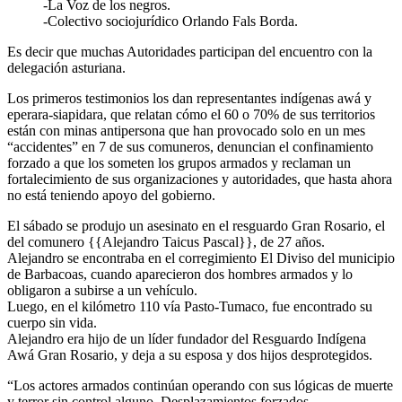
-La Voz de los negros.
-Colectivo sociojurídico Orlando Fals Borda.
Es decir que muchas Autoridades participan del encuentro con la
delegación asturiana.
Los primeros testimonios los dan representantes indígenas awá y
eperara-siapidara, que relatan cómo el 60 o 70% de sus territorios
están con minas antipersona que han provocado solo en un mes
“accidentes” en 7 de sus comuneros, denuncian el confinamiento
forzado a que los someten los grupos armados y reclaman un
fortalecimiento de sus organizaciones y autoridades, que hasta ahora
no está teniendo apoyo del gobierno.
El sábado se produjo un asesinato en el resguardo Gran Rosario, el
del comunero {{Alejandro Taicus Pascal}}, de 27 años.
Alejandro se encontraba en el corregimiento El Diviso del municipio
de Barbacoas, cuando aparecieron dos hombres armados y lo
obligaron a subirse a un vehículo.
Luego, en el kilómetro 110 vía Pasto-Tumaco, fue encontrado su
cuerpo sin vida.
Alejandro era hijo de un líder fundador del Resguardo Indígena
Awá Gran Rosario, y deja a su esposa y dos hijos desprotegidos.
“Los actores armados continúan operando con sus lógicas de muerte
y terror sin control alguno. Desplazamientos forzados,