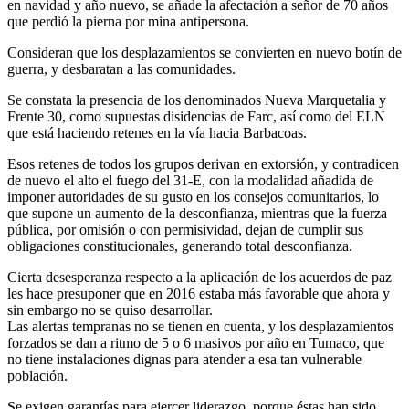
en navidad y año nuevo, se añade la afectación a señor de 70 años
que perdió la pierna por mina antipersona.
Consideran que los desplazamientos se convierten en nuevo botín de
guerra, y desbaratan a las comunidades.
Se constata la presencia de los denominados Nueva Marquetalia y
Frente 30, como supuestas disidencias de Farc, así como del ELN
que está haciendo retenes en la vía hacia Barbacoas.
Esos retenes de todos los grupos derivan en extorsión, y contradicen
de nuevo el alto el fuego del 31-E, con la modalidad añadida de
imponer autoridades de su gusto en los consejos comunitarios, lo
que supone un aumento de la desconfianza, mientras que la fuerza
pública, por omisión o con permisividad, dejan de cumplir sus
obligaciones constitucionales, generando total desconfianza.
Cierta desesperanza respecto a la aplicación de los acuerdos de paz
les hace presuponer que en 2016 estaba más favorable que ahora y
sin embargo no se quiso desarrollar.
Las alertas tempranas no se tienen en cuenta, y los desplazamientos
forzados se dan a ritmo de 5 o 6 masivos por año en Tumaco, que
no tiene instalaciones dignas para atender a esa tan vulnerable
población.
Se exigen garantías para ejercer liderazgo, porque éstas han sido