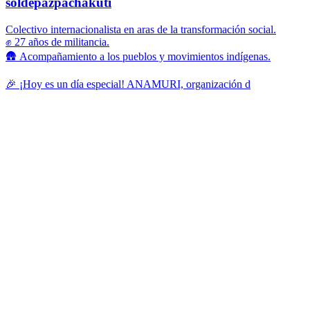
soldepazpachakuti
Colectivo internacionalista en aras de la transformación social.
✊ 27 años de militancia.
🛖 Acompañamiento a los pueblos y movimientos indígenas.
🎉 ¡Hoy es un día especial! ANAMURI, organización d