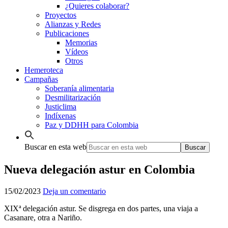
¿Quieres colaborar?
Proyectos
Alianzas y Redes
Publicaciones
Memorias
Vídeos
Otros
Hemeroteca
Campañas
Soberanía alimentaria
Desmilitarización
Justiclima
Indíxenas
Paz y DDHH para Colombia
Buscar en esta web
Nueva delegación astur en Colombia
15/02/2023
Deja un comentario
XIXª delegación astur. Se disgrega en dos partes, una viaja a
Casanare, otra a Nariño.