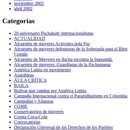
noviembre 2002
abril 2002
Categorías
20 aniversario Pachakuti: internacionalismo
ACTUALIDAD
Alcuentru de muyeres Activistes pola Paz
Alcuentru de muyeres defensoras de la Soberanía para el Bien
Común
Alcuentru de Muyeres en llucha escontra la Impunidá.
Alcuentru de muyeres: Guardianas de la Pachamama
América Latina en movimiento
Asambleas
AULA CRÍTICA
BAILA
Bolivar que camina por América Latina
Campaña Internacional contra el Paramilitarismo en Colombia
Campañas y Alianzas
COME
Conservatorios de muyeres
Contra Coca-Cola
Convocatorias
Declaración Universal de los Derechos de los Pueblos