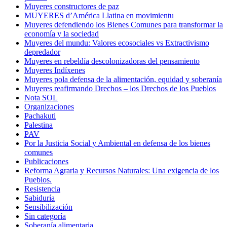
Muyeres constructores de paz
MUYERES d’América Llatina en movimientu
Muyeres defendiendo los Bienes Comunes para transformar la
economía y la sociedad
Muyeres del mundu: Valores ecosociales vs Extractivismo
depredador
Muyeres en rebeldía descolonizadoras del pensamiento
Muyeres Indíxenes
Muyeres pola defensa de la alimentación, equidad y soberanía
Muyeres reafirmando Drechos – los Drechos de los Pueblos
Nota SOL
Organizaciones
Pachakuti
Palestina
PAV
Por la Justicia Social y Ambiental en defensa de los bienes
comunes
Publicaciones
Reforma Agraria y Recursos Naturales: Una exigencia de los
Pueblos.
Resistencia
Sabiduría
Sensibilización
Sin categoría
Soberanía alimentaria