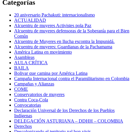
Categorías
20 aniversario Pachakuti: internacionalismo
ACTUALIDAD
Alcuentru de muyeres Activistes pola Paz
Alcuentru de muyeres defensoras de la Soberanía para el Bien
Común
Alcuentru de Muyeres en llucha escontra la Impunidá.
Alcuentru de muyeres: Guardianas de la Pachamama
América Latina en movimiento
Asambleas
AULA CRÍTICA
BAILA
Bolivar que camina por América Latina
Campaña Internacional contra el Paramilitarismo en Colombia
Campañas y Alianzas
COME
Conservatorios de muyeres
Contra Coca-Cola
Convocatorias
Declaración Universal de los Derechos de los Pueblos
Indígenas
DELEGACIÓN ASTURIANA – DDHH – COLOMBIA
Derechos
Descolonizando el territoriu pal bon vivir