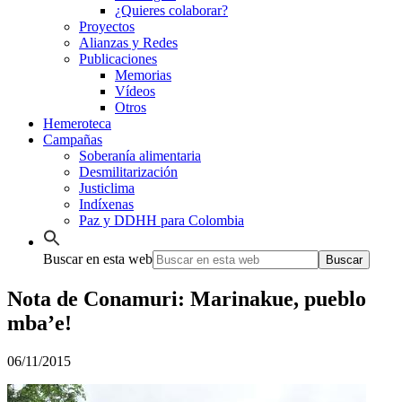
¿Quieres colaborar?
Proyectos
Alianzas y Redes
Publicaciones
Memorias
Vídeos
Otros
Hemeroteca
Campañas
Soberanía alimentaria
Desmilitarización
Justiclima
Indíxenas
Paz y DDHH para Colombia
Buscar en esta web
Nota de Conamuri: Marinakue, pueblo
mba’e!
06/11/2015