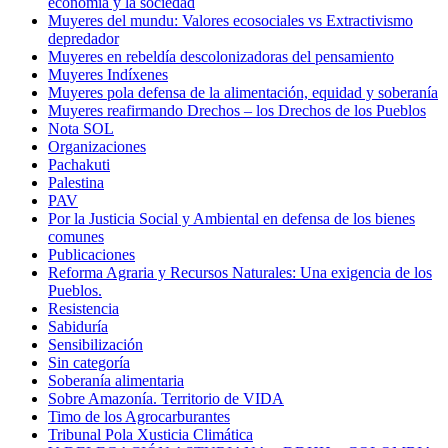
economía y la sociedad
Muyeres del mundu: Valores ecosociales vs Extractivismo
depredador
Muyeres en rebeldía descolonizadoras del pensamiento
Muyeres Indíxenes
Muyeres pola defensa de la alimentación, equidad y soberanía
Muyeres reafirmando Drechos – los Drechos de los Pueblos
Nota SOL
Organizaciones
Pachakuti
Palestina
PAV
Por la Justicia Social y Ambiental en defensa de los bienes
comunes
Publicaciones
Reforma Agraria y Recursos Naturales: Una exigencia de los
Pueblos.
Resistencia
Sabiduría
Sensibilización
Sin categoría
Soberanía alimentaria
Sobre Amazonía. Territorio de VIDA
Timo de los Agrocarburantes
Tribunal Pola Xusticia Climática