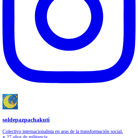
soldepazpachakuti
Colectivo internacionalista en aras de la transformación social.
✊ 27 años de militancia.