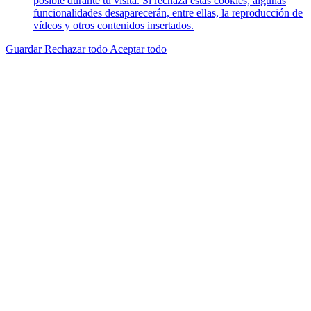
posible durante tu visita. Si rechaza estas cookies, algunas
funcionalidades desaparecerán, entre ellas, la reproducción de
vídeos y otros contenidos insertados.
Guardar
Rechazar todo
Aceptar todo