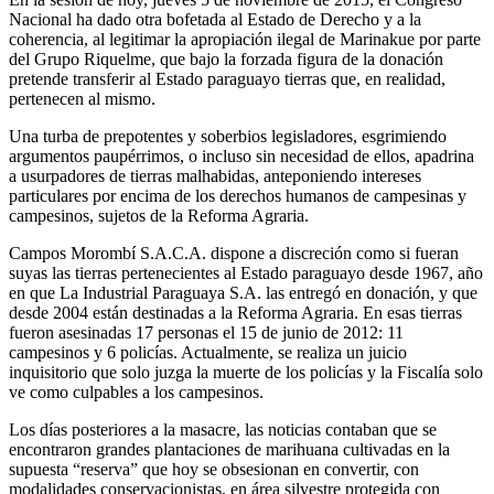
Nacional ha dado otra bofetada al Estado de Derecho y a la
coherencia, al legitimar la apropiación ilegal de Marinakue por parte
del Grupo Riquelme, que bajo la forzada figura de la donación
pretende transferir al Estado paraguayo tierras que, en realidad,
pertenecen al mismo.
Una turba de prepotentes y soberbios legisladores, esgrimiendo
argumentos paupérrimos, o incluso sin necesidad de ellos, apadrina
a usurpadores de tierras malhabidas, anteponiendo intereses
particulares por encima de los derechos humanos de campesinas y
campesinos, sujetos de la Reforma Agraria.
Campos Morombí S.A.C.A. dispone a discreción como si fueran
suyas las tierras pertenecientes al Estado paraguayo desde 1967, año
en que La Industrial Paraguaya S.A. las entregó en donación, y que
desde 2004 están destinadas a la Reforma Agraria. En esas tierras
fueron asesinadas 17 personas el 15 de junio de 2012: 11
campesinos y 6 policías. Actualmente, se realiza un juicio
inquisitorio que solo juzga la muerte de los policías y la Fiscalía solo
ve como culpables a los campesinos.
Los días posteriores a la masacre, las noticias contaban que se
encontraron grandes plantaciones de marihuana cultivadas en la
supuesta “reserva” que hoy se obsesionan en convertir, con
modalidades conservacionistas, en área silvestre protegida con