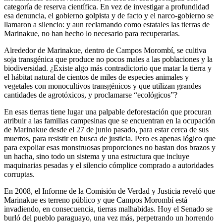
categoría de reserva científica. En vez de investigar a profundidad
esa denuncia, el gobierno golpista y de facto y el narco-gobierno se
llamaron a silencio: y aun reclamando como estatales las tierras de
Marinakue, no han hecho lo necesario para recuperarlas.
Alrededor de Marinakue, dentro de Campos Morombí, se cultiva
soja transgénica que produce no pocos males a las poblaciones y la
biodiversidad. ¿Existe algo más contradictorio que matar la tierra y
el hábitat natural de cientos de miles de especies animales y
vegetales con monocultivos transgénicos y que utilizan grandes
cantidades de agrotóxicos, y proclamarse “ecológicos”?
En esas tierras tiene lugar una palpable deforestación que procuran
atribuir a las familias campesinas que se encuentran en la ocupación
de Marinakue desde el 27 de junio pasado, para estar cerca de sus
muertos, para resistir en busca de justicia. Pero es apenas lógico que
para expoliar esas monstruosas proporciones no bastan dos brazos y
un hacha, sino todo un sistema y una estructura que incluye
maquinarias pesadas y el silencio cómplice comprado a autoridades
corruptas.
En 2008, el Informe de la Comisión de Verdad y Justicia reveló que
Marinakue es terreno público y que Campos Morombí está
invadiendo, en consecuencia, tierras malhabidas. Hoy el Senado se
burló del pueblo paraguayo, una vez más, perpetrando un horrendo