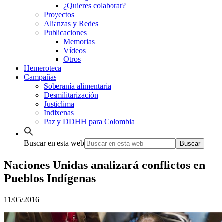
¿Quieres colaborar?
Proyectos
Alianzas y Redes
Publicaciones
Memorias
Vídeos
Otros
Hemeroteca
Campañas
Soberanía alimentaria
Desmilitarización
Justiclima
Indíxenas
Paz y DDHH para Colombia
Buscar en esta web
Naciones Unidas analizará conflictos en
Pueblos Indígenas
11/05/2016