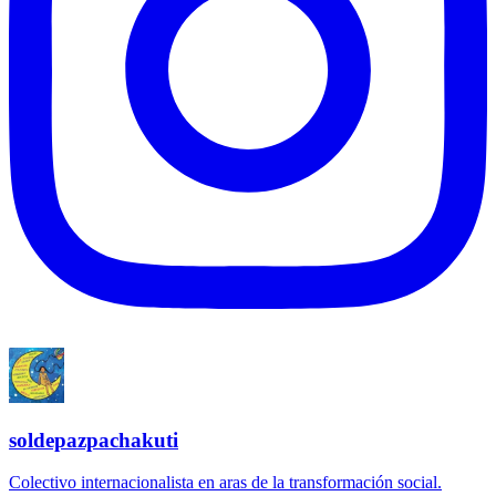
soldepazpachakuti
Colectivo internacionalista en aras de la transformación social.