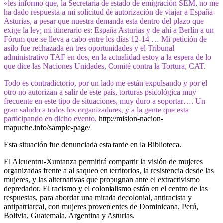
«les informo que, la Secretaria de estado de emigración SEM, no me
ha dado respuesta a mi solicitud de autorización de viajar a España-
Asturias, a pesar que nuestra demanda esta dentro del plazo que
exige la ley; mi itinerario es: España Asturias y de ahí a Berlín a un
Fórum que se lleva a cabo entre los días 12-14 … Mi petición de
asilo fue rechazada en tres oportunidades y el Tribunal
administrativo TAF en dos, en la actualidad estoy a la espera de lo
que dice las Naciones Unidades, Comité contra la Tortura, CAT.
Todo es contradictorio, por un lado me están expulsando y por el
otro no autorizan a salir de este país, torturas psicológica muy
frecuente en este tipo de situaciones, muy duro a soportar…. Un
gran saludo a todos los organizadores, y a la gente que esta
participando en dicho evento,
http://mision-nacion-
mapuche.info/sample-page/
Esta situación fue denunciada esta tarde en la Biblioteca.
El Alcuentru-Xuntanza permitirá compartir la visión de mujeres
organizadas frente a al saqueo en territorios, la resistencia desde las
mujeres, y las alternativas que propugnan ante el extractivismo
depredador. El racismo y el colonialismo están en el centro de las
respuestas, para abordar una mirada decolonial, antiracista y
antipatriarcal, con mujeres provenientes de Dominicana, Perú,
Bolivia, Guatemala, Argentina y Asturias.