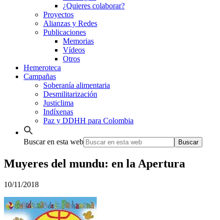
¿Quieres colaborar?
Proyectos
Alianzas y Redes
Publicaciones
Memorias
Vídeos
Otros
Hemeroteca
Campañas
Soberanía alimentaria
Desmilitarización
Justiclima
Indíxenas
Paz y DDHH para Colombia
Buscar en esta web
Muyeres del mundu: en la Apertura
10/11/2018