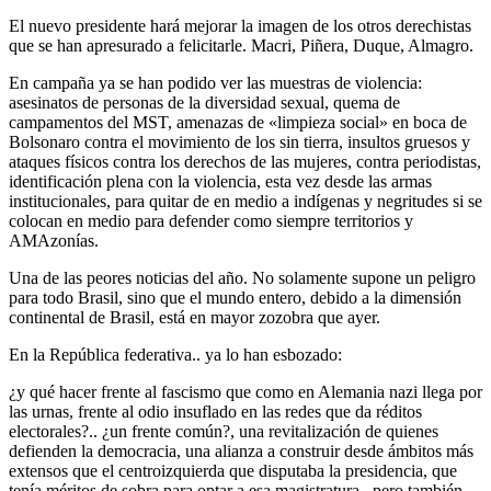
El nuevo presidente hará mejorar la imagen de los otros derechistas
que se han apresurado a felicitarle. Macri, Piñera, Duque, Almagro.
En campaña ya se han podido ver las muestras de violencia:
asesinatos de personas de la diversidad sexual, quema de
campamentos del MST, amenazas de «limpieza social» en boca de
Bolsonaro contra el movimiento de los sin tierra, insultos gruesos y
ataques físicos contra los derechos de las mujeres, contra periodistas,
identificación plena con la violencia, esta vez desde las armas
institucionales, para quitar de en medio a indígenas y negritudes si se
colocan en medio para defender como siempre territorios y
AMAzonías.
Una de las peores noticias del año. No solamente supone un peligro
para todo Brasil, sino que el mundo entero, debido a la dimensión
continental de Brasil, está en mayor zozobra que ayer.
En la República federativa.. ya lo han esbozado:
¿y qué hacer frente al fascismo que como en Alemania nazi llega por
las urnas, frente al odio insuflado en las redes que da réditos
electorales?.. ¿un frente común?, una revitalización de quienes
defienden la democracia, una alianza a construir desde ámbitos más
extensos que el centroizquierda que disputaba la presidencia, que
tenía méritos de sobra para optar a esa magistratura , pero también