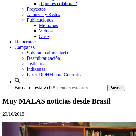
¿Quieres colaborar?
Proyectos
Alianzas y Redes
Publicaciones
Memorias
Vídeos
Otros
Hemeroteca
Campañas
Soberanía alimentaria
Desmilitarización
Justiclima
Indíxenas
Paz y DDHH para Colombia
Buscar en esta web
Muy MALAS noticias desde Brasil
29/10/2018