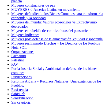
planeta
Muyeres constructores de paz
MUYERES d’América Llatina en movimientu
Muyeres defendiendo los Bienes Comunes para transformar la
economía y la sociedad
Muyeres del mundu: Valores ecosociales vs Extractivismo
depredador
Muyeres en rebeldía descolonizadoras del pensamiento
Muyeres Indíxenes
Muyeres pola defensa de la alimentación, equidad y soberanía
Muyeres reafirmando Drechos – los Drechos de los Pueblos
Nota SOL
Organizaciones
Pachakuti
Palestina
PAV
Por la Justicia Social y Ambiental en defensa de los bienes
comunes
Publicaciones
Reforma Agraria y Recursos Naturales: Una exigencia de los
Pueblos.
Resistencia
Sabiduría
Sensibilización
Sin categoría