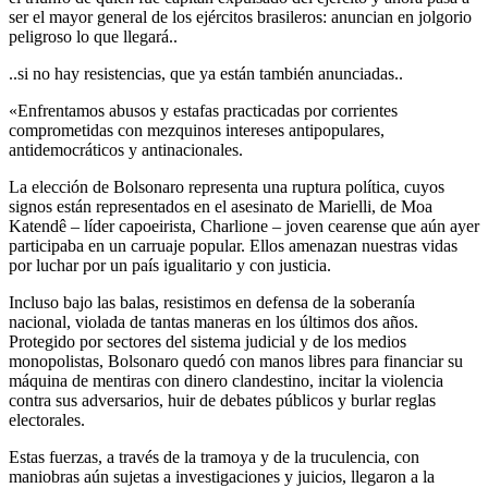
ser el mayor general de los ejércitos brasileros: anuncian en jolgorio
peligroso lo que llegará..
..si no hay resistencias, que ya están también anunciadas..
«Enfrentamos abusos y estafas practicadas por corrientes
comprometidas con mezquinos intereses antipopulares,
antidemocráticos y antinacionales.
La elección de Bolsonaro representa una ruptura política, cuyos
signos están representados en el asesinato de Marielli, de Moa
Katendê – líder capoeirista, Charlione – joven cearense que aún ayer
participaba en un carruaje popular. Ellos amenazan nuestras vidas
por luchar por un país igualitario y con justicia.
Incluso bajo las balas, resistimos en defensa de la soberanía
nacional, violada de tantas maneras en los últimos dos años.
Protegido por sectores del sistema judicial y de los medios
monopolistas, Bolsonaro quedó con manos libres para financiar su
máquina de mentiras con dinero clandestino, incitar la violencia
contra sus adversarios, huir de debates públicos y burlar reglas
electorales.
Estas fuerzas, a través de la tramoya y de la truculencia, con
maniobras aún sujetas a investigaciones y juicios, llegaron a la