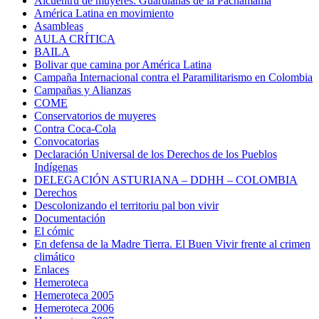
Alcuentru de muyeres: Guardianas de la Pachamama
América Latina en movimiento
Asambleas
AULA CRÍTICA
BAILA
Bolivar que camina por América Latina
Campaña Internacional contra el Paramilitarismo en Colombia
Campañas y Alianzas
COME
Conservatorios de muyeres
Contra Coca-Cola
Convocatorias
Declaración Universal de los Derechos de los Pueblos
Indígenas
DELEGACIÓN ASTURIANA – DDHH – COLOMBIA
Derechos
Descolonizando el territoriu pal bon vivir
Documentación
El cómic
En defensa de la Madre Tierra. El Buen Vivir frente al crimen
climático
Enlaces
Hemeroteca
Hemeroteca 2005
Hemeroteca 2006