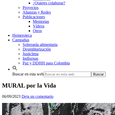
¿Quieres colaborar?
Proyectos
Alianzas y Redes
Publicaciones
Memorias
Vídeos
Otros
Hemeroteca
Campañas
Soberanía alimentaria
Desmilitarización
Justiclima
Indíxenas
Paz y DDHH para Colombia
Buscar en esta web
MURAL por la Vida
06/09/2023
Deja un comentario