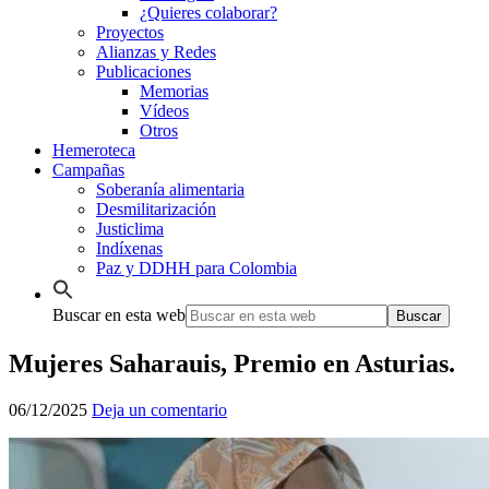
¿Quieres colaborar?
Proyectos
Alianzas y Redes
Publicaciones
Memorias
Vídeos
Otros
Hemeroteca
Campañas
Soberanía alimentaria
Desmilitarización
Justiclima
Indíxenas
Paz y DDHH para Colombia
Buscar en esta web
Mujeres Saharauis, Premio en Asturias.
06/12/2025
Deja un comentario