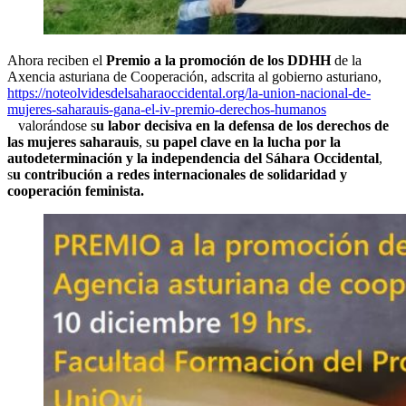
Ahora reciben el
Premio a la promoción de los DDHH
de la
Axencia asturiana de Cooperación, adscrita al gobierno asturiano,
https://noteolvidesdelsaharaoccidental.org/la-union-nacional-de-
mujeres-saharauis-gana-el-iv-premio-derechos-humanos
valorándose s
u labor decisiva en la defensa de los derechos de
las mujeres saharauis
, s
u papel clave en la lucha por la
autodeterminación y la independencia del Sáhara Occidental
,
s
u contribución a redes internacionales de solidaridad y
cooperación feminista
.