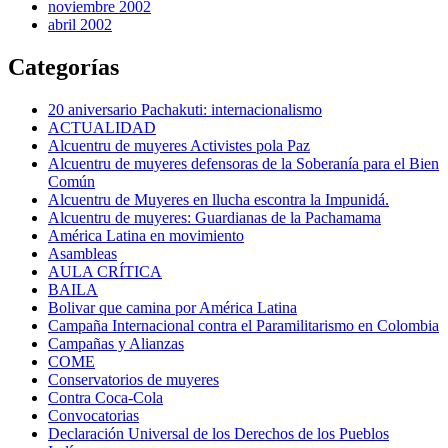
noviembre 2002
abril 2002
Categorías
20 aniversario Pachakuti: internacionalismo
ACTUALIDAD
Alcuentru de muyeres Activistes pola Paz
Alcuentru de muyeres defensoras de la Soberanía para el Bien
Común
Alcuentru de Muyeres en llucha escontra la Impunidá.
Alcuentru de muyeres: Guardianas de la Pachamama
América Latina en movimiento
Asambleas
AULA CRÍTICA
BAILA
Bolivar que camina por América Latina
Campaña Internacional contra el Paramilitarismo en Colombia
Campañas y Alianzas
COME
Conservatorios de muyeres
Contra Coca-Cola
Convocatorias
Declaración Universal de los Derechos de los Pueblos