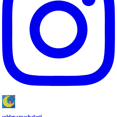
soldepazpachakuti