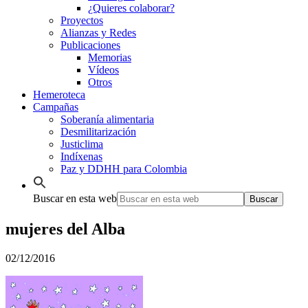
¿Quieres colaborar?
Proyectos
Alianzas y Redes
Publicaciones
Memorias
Vídeos
Otros
Hemeroteca
Campañas
Soberanía alimentaria
Desmilitarización
Justiclima
Indíxenas
Paz y DDHH para Colombia
Buscar en esta web
mujeres del Alba
02/12/2016