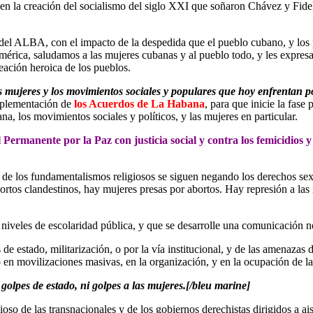
ven la creación del socialismo del siglo XXI que soñaron Chávez y Fi
del ALBA, con el impacto de la despedida que el pueblo cubano, y los
 América, saludamos a las mujeres cubanas y al pueblo todo, y les expr
eación heroica de los pueblos.
as mujeres y los movimientos sociales y populares que hoy enfrentan po
mplementación de
los Acuerdos de La Habana
, para que inicie la fas
na, los movimientos sociales y políticos, y las mujeres en particular.
Permanente por la Paz con justicia social y contra los femicidios y 
de los fundamentalismos religiosos se siguen negando los derechos sexu
rtos clandestinos, hay mujeres presas por abortos. Hay represión a las 
niveles de escolaridad pública, y que se desarrolle una comunicación no
 de estado, militarización, o por la vía institucional, y de las amenazas 
n movilizaciones masivas, en la organización, y en la ocupación de las 
 golpes de estado, ni golpes a las mujeres.[/bleu marine]
so de las transnacionales y de los gobiernos derechistas dirigidos a ai