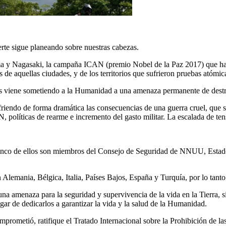
rte sigue planeando sobre nuestras cabezas.
 y Nagasaki, la campaña ICAN (premio Nobel de la Paz 2017) que ha l
 de aquellas ciudades, y de los territorios que sufrieron pruebas atómic
ales viene sometiendo a la Humanidad a una amenaza permanente de destr
friendo de forma dramática las consecuencias de una guerra cruel, que s
políticas de rearme e incremento del gasto militar. La escalada de tensi
inco de ellos son miembros del Consejo de Seguridad de NNUU, Estados
lemania, Bélgica, Italia, Países Bajos, España y Turquía, por lo tanto
na amenaza para la seguridad y supervivencia de la vida en la Tierra, s
ugar de dedicarlos a garantizar la vida y la salud de la Humanidad.
mprometió, ratifique el Tratado Internacional sobre la Prohibición de 