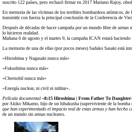
suscrito 122 países, pero rechazó firmar en 2017 Mariano Rajoy, obe
En memoria de las víctimas de los terribles bombardeos atómicos, de la
transmitir con fuerza la principal conclusión de la Conferencia de Vie
Después de décadas de hacer campaña por un mundo libre de armas nucl
lo hicieron realidad.
Mañana 6 de agosto y el martes 9, la campaña ICAN estará haciendo t
La memoria de una de ellas (por pocos meses) Sadako Sasaki está inmor
«Hiroshima y Nagasaki nunca más»
«Fukushima nunca más»
«Chernobil nunca más»
«Energía nuclear, ni civil ni militar».
Película documental
«
8:15 Hiroshima | From Father To Daughter
por Akiko Mikamo, hijo de un hibakusha (superviviente de la bomba 
que han experimentado el impacto real de estas armas y han hecho 
de un mundo sin armas nucleares.