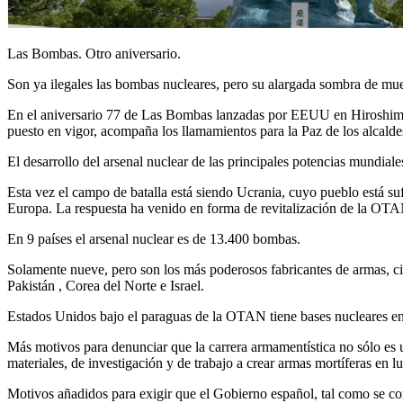
Las Bombas. Otro aniversario.
Son ya ilegales las bombas nucleares, pero su alargada sombra de mue
En el aniversario 77 de Las Bombas lanzadas por EEUU en Hiroshima
puesto en vigor, acompaña los llamamientos para la Paz de los alcaldes
El desarrollo del arsenal nuclear de las principales potencias mundi
Esta vez el campo de batalla está siendo Ucrania, cuyo pueblo está su
Europa. La respuesta ha venido en forma de revitalización de la OTAN, 
En 9 países el arsenal nuclear es de 13.400 bombas.
Solamente nueve, pero son los más poderosos fabricantes de armas, c
Pakistán , Corea del Norte e Israel.
Estados Unidos bajo el paraguas de la OTAN tiene bases nucleares en A
Más motivos para denunciar que la carrera armamentística no sólo es u
materiales, de investigación y de trabajo a crear armas mortíferas en l
Motivos añadidos para exigir que el Gobierno español, tal como se co