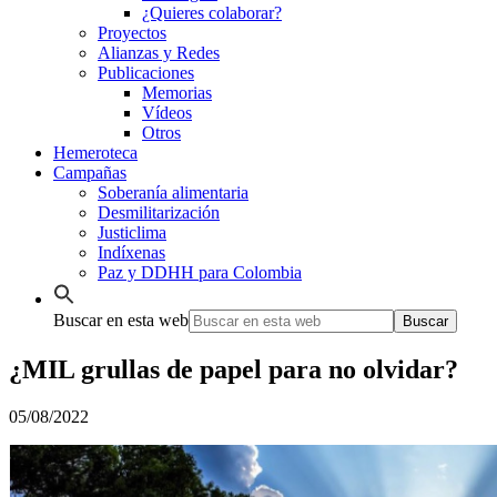
¿Quieres colaborar?
Proyectos
Alianzas y Redes
Publicaciones
Memorias
Vídeos
Otros
Hemeroteca
Campañas
Soberanía alimentaria
Desmilitarización
Justiclima
Indíxenas
Paz y DDHH para Colombia
Buscar en esta web
¿MIL grullas de papel para no olvidar?
05/08/2022