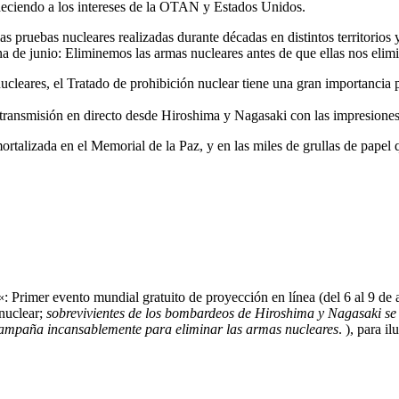
deciendo a los intereses de la OTAN y Estados Unidos.
s pruebas nucleares realizadas durante décadas en distintos territorios y
na de junio: Eliminemos las armas nucleares antes de que ellas nos elim
eares, el Tratado de prohibición nuclear tiene una gran importancia p
ransmisión en directo desde Hiroshima y Nagasaki con las impresiones
talizada en el Memorial de la Paz, y en las miles de grullas de papel q
«: Primer evento mundial gratuito de proyección en línea (del 6 al 9 de
nuclear;
sobrevivientes de los bombardeos de Hiroshima y Nagasaki se 
campaña incansablemente para eliminar las armas nucleares
. ), para i