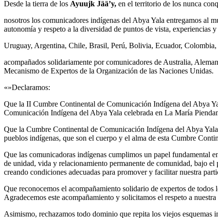
Desde la tierra de los
Ayuujk Jää’y,
en el territorio de los nunca con
nosotros los comunicadores indígenas del Abya Yala entregamos al mund
autonomía y respeto a la diversidad de puntos de vista, experiencias 
Uruguay, Argentina, Chile, Brasil, Perú, Bolivia, Ecuador, Colombi
acompañados solidariamente por comunicadores de Australia, Alemania,
Mecanismo de Expertos de la Organización de las Naciones Unidas.
«»Declaramos:
Que la II Cumbre Continental de Comunicación Indígena del Abya Yal
Comunicación Indígena del Abya Yala celebrada en La María Pienda
Que la Cumbre Continental de Comunicación Indígena del Abya Yala e
pueblos indígenas, que son el cuerpo y el alma de esta Cumbre Contine
Que las comunicadoras indígenas cumplimos un papel fundamental en l
de unidad, vida y relacionamiento permanente de comunidad, bajo el p
creando condiciones adecuadas para promover y facilitar nuestra part
Que reconocemos el acompañamiento solidario de expertos de todos lo
Agradecemos este acompañamiento y solicitamos el respeto a nuestra a
Asimismo, rechazamos todo dominio que repita los viejos esquemas impu