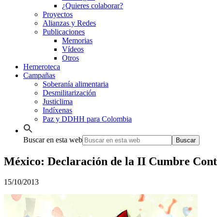
¿Quieres colaborar?
Proyectos
Alianzas y Redes
Publicaciones
Memorias
Vídeos
Otros
Hemeroteca
Campañas
Soberanía alimentaria
Desmilitarización
Justiclima
Indíxenas
Paz y DDHH para Colombia
Buscar en esta web
México: Declaración de la II Cumbre Cont
15/10/2013