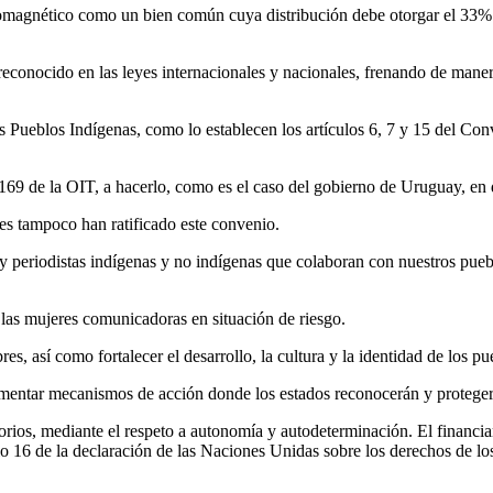
romagnético como un bien común cuya distribución debe otorgar el 33% d
reconocido en las leyes internacionales y nacionales, frenando de maner
 Pueblos Indígenas, como lo establecen los artículos 6, 7 y 15 del Con
 169 de la OIT, a hacerlo, como es el caso del gobierno de Uruguay, e
s tampoco han ratificado este convenio.
y periodistas indígenas y no indígenas que colaboran con nuestros pueb
 las mujeres comunicadoras en situación de riesgo.
es, así como fortalecer el desarrollo, la cultura y la identidad de los p
lementar mecanismos de acción donde los estados reconocerán y protegerá
ritorios, mediante el respeto a autonomía y autodeterminación. El financi
lo 16 de la declaración de las Naciones Unidas sobre los derechos de lo