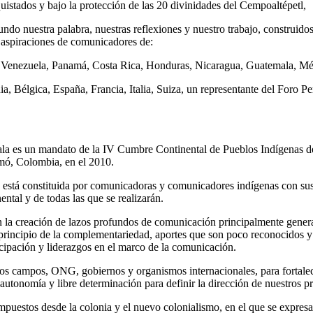
quistados y bajo la protección de las 20 divinidades del Cempoaltépetl,
o nuestra palabra, nuestras reflexiones y nuestro trabajo, construidos
y aspiraciones de comunicadores de:
a, Venezuela, Panamá, Costa Rica, Honduras, Nicaragua, Guatemala, M
 Bélgica, España, Francia, Italia, Suiza, un representante del Foro P
a es un mandato de la IV Cumbre Continental de Pueblos Indígenas de
mó, Colombia, en el 2010.
stá constituida por comunicadoras y comunicadores indígenas con sus 
ntal y de todas las que se realizarán.
a creación de lazos profundos de comunicación principalmente generad
rincipio de la complementariedad, aportes que son poco reconocidos y v
icipación y liderazgos en el marco de la comunicación.
s campos, ONG, gobiernos y organismos internacionales, para fortalece
utonomía y libre determinación para definir la dirección de nuestros 
estos desde la colonia y el nuevo colonialismo, en el que se expresa un