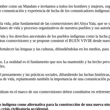
umbre como un Mandato e invitamos a todos los hombres y mujeres, org
de comunicación y experiencia de lucha de los comunicadores indígenas
la vida, pilar fundamental de las cosmovisiones del Abya Yala, que se su
lanes de vida y procesos organizativos de nuestros pueblos y sus autori
 y los derechos ancestrales de los pueblos indígenas como la lucha por 
estras cosmovisiones y se propone construir el BUEN VIVIR desde nuest
rtalecer las lenguas y las culturas, difundiéndolas en los medios, para e
as. La oralidad es el fundamento que nos ha mantenido y ha hecho preva
les.
pensamiento y las prácticas sociales, difundiendo las luchas históricas
ma de vida, replanteando también la importancia de una comunicación par
alizan en el marco de sus cosmovisiones deben constituirse en referente
 indígena como alternativa para la construcción de una nueva utopí
risis civilizatoria occidental.