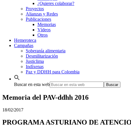
¿Quieres colaborar?
Proyectos
Alianzas y Redes
Publicaciones
Memorias
Vídeos
Otros
Hemeroteca
Campañas
Soberanía alimentaria
Desmilitarización
Justiclima
Indíxenas
Paz y DDHH para Colombia
Buscar en esta web
Memoria del PAV-ddhh 2016
18/02/2017
PROGRAMA ASTURIANO DE ATENCION