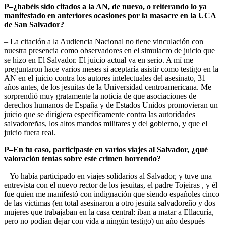
P–¿habéis sido citados a la AN, de nuevo, o reiterando lo ya
manifestado en anteriores ocasiones por la masacre en la UCA
de San Salvador?
– La citación a la Audiencia Nacional no tiene vinculación con
nuestra presencia como observadores en el simulacro de juicio que
se hizo en El Salvador. El juicio actual va en serio. A mí me
preguntaron hace varios meses si aceptaría asistir como testigo en la
AN en el juicio contra los autores intelectuales del asesinato, 31
años antes, de los jesuitas de la Universidad centroamericana. Me
sorprendió muy gratamente la noticia de que asociaciones de
derechos humanos de España y de Estados Unidos promovieran un
juicio que se dirigiera específicamente contra las autoridades
salvadoreñas, los altos mandos militares y del gobierno, y que el
juicio fuera real.
P–En tu caso, participaste en varios viajes al Salvador, ¿qué
valoración tenías sobre este crimen horrendo?
– Yo había participado en viajes solidarios al Salvador, y tuve una
entrevista con el nuevo rector de los jesuitas, el padre Tojeiras , y él
fue quien me manifestó con indignación que siendo españoles cinco
de las victimas (en total asesinaron a otro jesuita salvadoreño y dos
mujeres que trabajaban en la casa central: iban a matar a Ellacuría,
pero no podían dejar con vida a ningún testigo) un año después