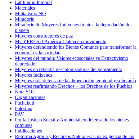
Latifundio Inmoral
Materiales
Militarismo NO
Miradoriu
Miradoriu de Muyeres Indíxenes frente a la depredación del
planeta
Muyeres constructores de paz
MUYERES d’América Llatina en movimientu
Muyeres defendiendo los Bienes Comunes para transformar la
economía y la sociedad
Muyeres del mundu: Valores ecosociales vs Extractivismo
depredador
Muyeres en rebeldía descolonizadoras del pensamiento
Muyeres Indíxenes
Muyeres pola defensa de la alimentación, equidad y soberanía
Muyeres reafirmando Drechos – los Drechos de los Pueblos
Nota SOL
Organizaciones
Pachakuti
Palestina
PAV
Por la Justicia Social y Ambiental en defensa de los bienes
comunes
Publicaciones
Reforma Agraria y Recursos Naturales: Una exigencia de los