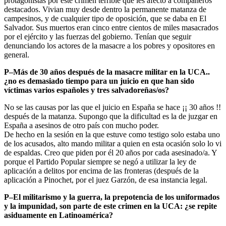
protagonistas por este crimen terrible que les afectó a compañeros
destacados. Vivian muy desde dentro la permanente matanza de
campesinos, y de cualquier tipo de oposición, que se daba en El
Salvador. Sus muertos eran cinco entre cientos de miles masacrados
por el ejército y las fuerzas del gobierno. Tenían que seguir
denunciando los actores de la masacre a los pobres y opositores en
general.
P–Más de 30 años después de la masacre militar en la UCA..
¿no es demasiado tiempo para un juicio en que han sido
víctimas varios españoles y tres salvadoreñas/os?
No se las causas por las que el juicio en España se hace ¡¡ 30 años !!
después de la matanza. Supongo que la dificultad es la de juzgar en
España a asesinos de otro país con mucho poder.
De hecho en la sesión en la que estuve como testigo solo estaba uno
de los acusados, alto mando militar a quien en esta ocasión solo lo vi
de espaldas. Creo que piden por él 20 años por cada asesinado/a. Y
porque el Partido Popular siempre se negó a utilizar la ley de
aplicación a delitos por encima de las fronteras (después de la
aplicación a Pinochet, por el juez Garzón, de esa instancia legal.
P–El militarismo y la guerra, la prepotencia de los uniformados
y la impunidad, son parte de este crimen en la UCA: ¿se repite
asiduamente en Latinoamérica?