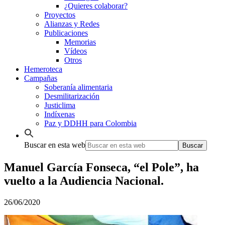
¿Quieres colaborar?
Proyectos
Alianzas y Redes
Publicaciones
Memorias
Vídeos
Otros
Hemeroteca
Campañas
Soberanía alimentaria
Desmilitarización
Justiclima
Indíxenas
Paz y DDHH para Colombia
Buscar en esta web
Manuel García Fonseca, “el Pole”, ha
vuelto a la Audiencia Nacional.
26/06/2020