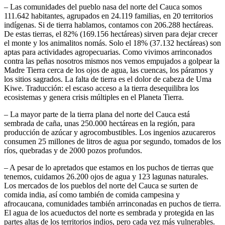
– Las comunidades del pueblo nasa del norte del Cauca somos
111.642 habitantes, agrupados en 24.119 familias, en 20 territorios
indígenas. Si de tierra hablamos, contamos con 206.288 hectáreas.
De estas tierras, el 82% (169.156 hectáreas) sirven para dejar crecer
el monte y los animalitos nomás. Solo el 18% (37.132 hectáreas) son
aptas para actividades agropecuarias. Como vivimos arrinconados
contra las peñas nosotros mismos nos vemos empujados a golpear la
Madre Tierra cerca de los ojos de agua, las cuencas, los páramos y
los sitios sagrados. La falta de tierra es el dolor de cabeza de Uma
Kiwe. Traducción: el escaso acceso a la tierra desequilibra los
ecosistemas y genera crisis múltiples en el Planeta Tierra.
– La mayor parte de la tierra plana del norte del Cauca está
sembrada de caña, unas 250.000 hectáreas en la región, para
producción de azúcar y agrocombustibles. Los ingenios azucareros
consumen 25 millones de litros de agua por segundo, tomados de los
ríos, quebradas y de 2000 pozos profundos.
– A pesar de lo apretados que estamos en los puchos de tierras que
tenemos, cuidamos 26.200 ojos de agua y 123 lagunas naturales.
Los mercados de los pueblos del norte del Cauca se surten de
comida india, así como también de comida campesina y
afrocaucana, comunidades también arrinconadas en puchos de tierra.
El agua de los acueductos del norte es sembrada y protegida en las
partes altas de los territorios indios, pero cada vez más vulnerables.