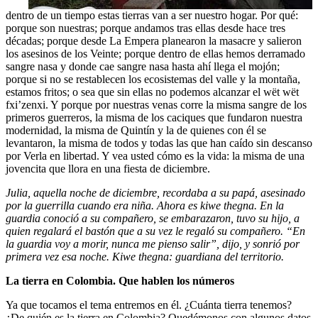
dentro de un tiempo estas tierras van a ser nuestro hogar. Por qué:
porque son nuestras; porque andamos tras ellas desde hace tres
décadas; porque desde La Empera planearon la masacre y salieron
los asesinos de los Veinte; porque dentro de ellas hemos derramado
sangre nasa y donde cae sangre nasa hasta ahí llega el mojón;
porque si no se restablecen los ecosistemas del valle y la montaña,
estamos fritos; o sea que sin ellas no podemos alcanzar el wët wët
fxi’zenxi. Y porque por nuestras venas corre la misma sangre de los
primeros guerreros, la misma de los caciques que fundaron nuestra
modernidad, la misma de Quintín y la de quienes con él se
levantaron, la misma de todos y todas las que han caído sin descanso
por Verla en libertad. Y vea usted cómo es la vida: la misma de una
jovencita que llora en una fiesta de diciembre.
Julia, aquella noche de diciembre, recordaba a su papá, asesinado
por la guerrilla cuando era niña. Ahora es kiwe thegna. En la
guardia conoció a su compañero, se embarazaron, tuvo su hijo, a
quien regalará el bastón que a su vez le regaló su compañero. “En
la guardia voy a morir, nunca me pienso salir”, dijo, y sonrió por
primera vez esa noche. Kiwe thegna: guardiana del territorio.
La tierra en Colombia. Que hablen los números
Ya que tocamos el tema entremos en él. ¿Cuánta tierra tenemos?
¿De quién es la tierra en Colombia? Quedémonos con algunos datos