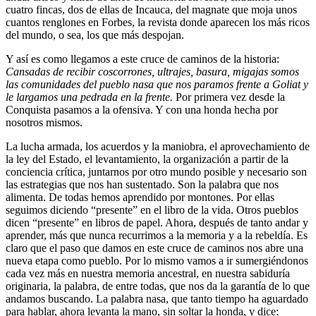
cuatro fincas, dos de ellas de Incauca, del magnate que moja unos
cuantos renglones en Forbes, la revista donde aparecen los más ricos
del mundo, o sea, los que más despojan.
Y así es como llegamos a este cruce de caminos de la historia:
Cansadas de recibir coscorrones, ultrajes, basura, migajas somos
las comunidades del pueblo nasa que nos paramos frente a Goliat y
le largamos una pedrada en la frente.
Por primera vez desde la
Conquista pasamos a la ofensiva. Y con una honda hecha por
nosotros mismos.
La lucha armada, los acuerdos y la maniobra, el aprovechamiento de
la ley del Estado, el levantamiento, la organización a partir de la
conciencia crítica, juntarnos por otro mundo posible y necesario son
las estrategias que nos han sustentado. Son la palabra que nos
alimenta. De todas hemos aprendido por montones. Por ellas
seguimos diciendo “presente” en el libro de la vida. Otros pueblos
dicen “presente” en libros de papel. Ahora, después de tanto andar y
aprender, más que nunca recurrimos a la memoria y a la rebeldía. Es
claro que el paso que damos en este cruce de caminos nos abre una
nueva etapa como pueblo. Por lo mismo vamos a ir sumergiéndonos
cada vez más en nuestra memoria ancestral, en nuestra sabiduría
originaria, la palabra, de entre todas, que nos da la garantía de lo que
andamos buscando. La palabra nasa, que tanto tiempo ha aguardado
para hablar, ahora levanta la mano, sin soltar la honda, y dice: