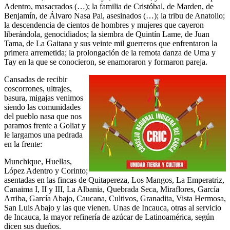
Adentro, masacrados (…); la familia de Cristóbal, de Marden, de
Benjamín, de Álvaro Nasa Pal, asesinados (…); la tribu de Anatolio;
la descendencia de cientos de hombres y mujeres que cayeron
liberándola, genocidiados; la siembra de Quintín Lame, de Juan
Tama, de La Gaitana y sus veinte mil guerreros que enfrentaron la
primera arremetida; la prolongación de la remota danza de Uma y
Tay en la que se conocieron, se enamoraron y formaron pareja.
Cansadas de recibir
coscorrones, ultrajes,
basura, migajas venimos
siendo las comunidades
del pueblo nasa que nos
paramos frente a Goliat y
le largamos una pedrada
en la frente:
Munchique, Huellas,
López Adentro y Corinto;
asentadas en las fincas de Quitapereza, Los Mangos, La Emperatriz,
Canaima I, II y III, La Albania, Quebrada Seca, Miraflores, García
Arriba, García Abajo, Caucana, Cultivos, Granadita, Vista Hermosa,
San Luis Abajo y las que vienen. Unas de Incauca, otras al servicio
de Incauca, la mayor refinería de azúcar de Latinoamérica, según
dicen sus dueños.