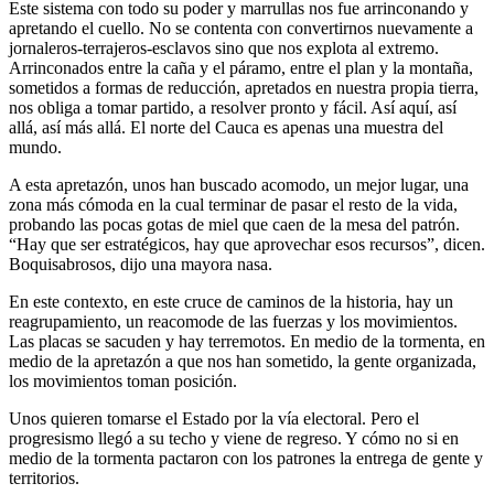
Este sistema con todo su poder y marrullas nos fue arrinconando y
apretando el cuello. No se contenta con convertirnos nuevamente a
jornaleros-terrajeros-esclavos sino que nos explota al extremo.
Arrinconados entre la caña y el páramo, entre el plan y la montaña,
sometidos a formas de reducción, apretados en nuestra propia tierra,
nos obliga a tomar partido, a resolver pronto y fácil. Así aquí, así
allá, así más allá. El norte del Cauca es apenas una muestra del
mundo.
A esta apretazón, unos han buscado acomodo, un mejor lugar, una
zona más cómoda en la cual terminar de pasar el resto de la vida,
probando las pocas gotas de miel que caen de la mesa del patrón.
“Hay que ser estratégicos, hay que aprovechar esos recursos”, dicen.
Boquisabrosos, dijo una mayora nasa.
En este contexto, en este cruce de caminos de la historia, hay un
reagrupamiento, un reacomode de las fuerzas y los movimientos.
Las placas se sacuden y hay terremotos. En medio de la tormenta, en
medio de la apretazón a que nos han sometido, la gente organizada,
los movimientos toman posición.
Unos quieren tomarse el Estado por la vía electoral. Pero el
progresismo llegó a su techo y viene de regreso. Y cómo no si en
medio de la tormenta pactaron con los patrones la entrega de gente y
territorios.