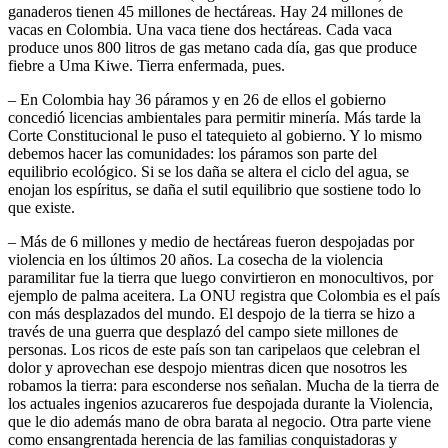
ganaderos tienen 45 millones de hectáreas. Hay 24 millones de
vacas en Colombia. Una vaca tiene dos hectáreas. Cada vaca
produce unos 800 litros de gas metano cada día, gas que produce
fiebre a Uma Kiwe. Tierra enfermada, pues.
– En Colombia hay 36 páramos y en 26 de ellos el gobierno
concedió licencias ambientales para permitir minería. Más tarde la
Corte Constitucional le puso el tatequieto al gobierno. Y lo mismo
debemos hacer las comunidades: los páramos son parte del
equilibrio ecológico. Si se los daña se altera el ciclo del agua, se
enojan los espíritus, se daña el sutil equilibrio que sostiene todo lo
que existe.
– Más de 6 millones y medio de hectáreas fueron despojadas por
violencia en los últimos 20 años. La cosecha de la violencia
paramilitar fue la tierra que luego convirtieron en monocultivos, por
ejemplo de palma aceitera. La ONU registra que Colombia es el país
con más desplazados del mundo. El despojo de la tierra se hizo a
través de una guerra que desplazó del campo siete millones de
personas. Los ricos de este país son tan caripelaos que celebran el
dolor y aprovechan ese despojo mientras dicen que nosotros les
robamos la tierra: para esconderse nos señalan. Mucha de la tierra de
los actuales ingenios azucareros fue despojada durante la Violencia,
que le dio además mano de obra barata al negocio. Otra parte viene
como ensangrentada herencia de las familias conquistadoras y