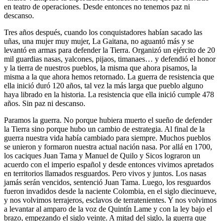
en teatro de operaciones. Desde entonces no tenemos paz ni
descanso.
Tres años después, cuando los conquistadores habían sacado las
uñas, una mujer muy mujer, La Gaitana, no aguantó más y se
levantó en armas para defender la Tierra. Organizó un ejército de 20
mil guardias nasas, yalcones, pijaos, timanaes… y defendió el honor
y la tierra de nuestros pueblos, la misma que ahora pisamos, la
misma a la que ahora hemos retornado. La guerra de resistencia que
ella inició duró 120 años, tal vez la más larga que pueblo alguno
haya librado en la historia. La resistencia que ella inició cumple 478
años. Sin paz ni descanso.
Paramos la guerra. No porque hubiera muerto el sueño de defender
la Tierra sino porque hubo un cambio de estrategia. Al final de la
guerra nuestra vida había cambiado para siempre. Muchos pueblos
se unieron y formaron nuestra actual nación nasa. Por allá en 1700,
los caciques Juan Tama y Manuel de Quilo y Sicos lograron un
acuerdo con el imperio español y desde entonces vivimos apretados
en territorios llamados resguardos. Pero vivos y juntos. Los nasas
jamás serán vencidos, sentenció Juan Tama. Luego, los resguardos
fueron invadidos desde la naciente Colombia, en el siglo diecinueve,
y nos volvimos terrajeros, esclavos de terratenientes. Y nos volvimos
a levantar al amparo de la voz de Quintín Lame y con la ley bajo el
brazo, empezando el siglo veinte. A mitad del siglo, la guerra que