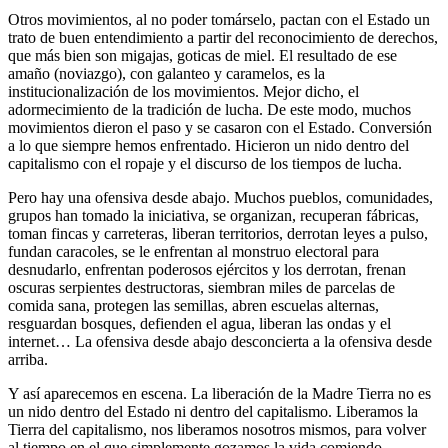
Otros movimientos, al no poder tomárselo, pactan con el Estado un
trato de buen entendimiento a partir del reconocimiento de derechos,
que más bien son migajas, goticas de miel. El resultado de ese
amaño (noviazgo), con galanteo y caramelos, es la
institucionalización de los movimientos. Mejor dicho, el
adormecimiento de la tradición de lucha. De este modo, muchos
movimientos dieron el paso y se casaron con el Estado. Conversión
a lo que siempre hemos enfrentado. Hicieron un nido dentro del
capitalismo con el ropaje y el discurso de los tiempos de lucha.
Pero hay una ofensiva desde abajo. Muchos pueblos, comunidades,
grupos han tomado la iniciativa, se organizan, recuperan fábricas,
toman fincas y carreteras, liberan territorios, derrotan leyes a pulso,
fundan caracoles, se le enfrentan al monstruo electoral para
desnudarlo, enfrentan poderosos ejércitos y los derrotan, frenan
oscuras serpientes destructoras, siembran miles de parcelas de
comida sana, protegen las semillas, abren escuelas alternas,
resguardan bosques, defienden el agua, liberan las ondas y el
internet… La ofensiva desde abajo desconcierta a la ofensiva desde
arriba.
Y así aparecemos en escena. La liberación de la Madre Tierra no es
un nido dentro del Estado ni dentro del capitalismo. Liberamos la
Tierra del capitalismo, nos liberamos nosotros mismos, para volver
al tiempo en el que simplemente gozamos la vida comiendo,