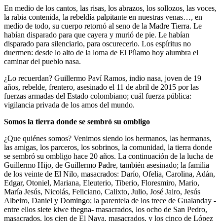
En medio de los cantos, las risas, los abrazos, los sollozos, las voces,
la rabia contenida, la rebeldía palpitante en nuestras venas…, en
medio de todo, su cuerpo retornó al seno de la Madre Tierra. Le
habían disparado para que cayera y murió de pie. Le habían
disparado para silenciarlo, para oscurecerlo. Los espíritus no
duermen: desde lo alto de la loma de El Pílamo hoy alumbra el
caminar del pueblo nasa.
¿Lo recuerdan? Guillermo Paví Ramos, indio nasa, joven de 19
años, rebelde, frentero, asesinado el 11 de abril de 2015 por las
fuerzas armadas del Estado colombiano; cuál fuerza pública:
vigilancia privada de los amos del mundo.
Somos la tierra donde se sembró su ombligo
¿Que quiénes somos? Venimos siendo los hermanos, las hermanas,
las amigas, los parceros, los sobrinos, la comunidad, la tierra donde
se sembró su ombligo hace 20 años. La continuación de la lucha de
Guillermo Hijo, de Guillermo Padre, también asesinado; la familia
de los veinte de El Nilo, masacrados: Darío, Ofelia, Carolina, Adán,
Edgar, Otoniel, Mariana, Eleuterio, Tiberio, Floresmiro, Mario,
María Jesús, Nicolás, Feliciano, Calixto, Julio, José Jairo, Jesús
Albeiro, Daniel y Domingo; la parentela de los trece de Gualanday -
entre ellos siete kiwe thegna- masacrados, los ocho de San Pedro,
masacrados, los cien de El Naya, masacrados, y los cinco de López