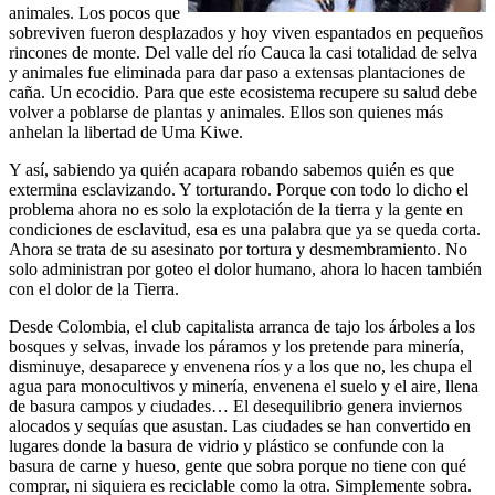
animales. Los pocos que
sobreviven fueron desplazados y hoy viven espantados en pequeños
rincones de monte. Del valle del río Cauca la casi totalidad de selva
y animales fue eliminada para dar paso a extensas plantaciones de
caña. Un ecocidio. Para que este ecosistema recupere su salud debe
volver a poblarse de plantas y animales. Ellos son quienes más
anhelan la libertad de Uma Kiwe.
Y así, sabiendo ya quién acapara robando sabemos quién es que
extermina esclavizando. Y torturando. Porque con todo lo dicho el
problema ahora no es solo la explotación de la tierra y la gente en
condiciones de esclavitud, esa es una palabra que ya se queda corta.
Ahora se trata de su asesinato por tortura y desmembramiento. No
solo administran por goteo el dolor humano, ahora lo hacen también
con el dolor de la Tierra.
Desde Colombia, el club capitalista arranca de tajo los árboles a los
bosques y selvas, invade los páramos y los pretende para minería,
disminuye, desaparece y envenena ríos y a los que no, les chupa el
agua para monocultivos y minería, envenena el suelo y el aire, llena
de basura campos y ciudades… El desequilibrio genera inviernos
alocados y sequías que asustan. Las ciudades se han convertido en
lugares donde la basura de vidrio y plástico se confunde con la
basura de carne y hueso, gente que sobra porque no tiene con qué
comprar, ni siquiera es reciclable como la otra. Simplemente sobra.