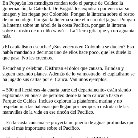
En Popayán los mendigos rondan todo el parque de Caldas: la
gobernación, la Catedral. De Bogotá los expulsan por ensuciar su
imagen y los riegan por Colombia. Pongan la linterna sobre el rostro
de un mendigo. Pongan la linterna sobre el rostro del jaguar. Pongan
la linterna sobre un árbol de la costa Pacífica, pongan la linterna
sobre el rostro de un niño wayú… La Tierra grita que ya no aguanta
más.
¿El capitalismo escucha? ¿Sus voceros en Colombia se duelen? Eso
había mandado a decirnos uno de ellos hace poco, que les duele lo
que pasa. No les creemos.
Escuchan y celebran. Disfrutan el dolor que causan. Brindan y
siguen trazando planes. Además de lo ya mostrado, el capitalismo se
ha jugado sus cartas por el Cauca. Van unos ejemplos:
– 500 mil hectáreas -la cuarta parte del departamento- están siendo
exploradas en busca de petroleo desde la bota caucana hasta el
Parque de Caldas. Incluso exploran la plataforma marina y no
respetan ni a las ballenas que llegan por tiempos a disfrutar de las
maravillas de la vida en ese rincón del Pacífico.
– En la costa caucana se proyecta un puerto de aguas profundas que
será el más importante sobre el Pacífico.