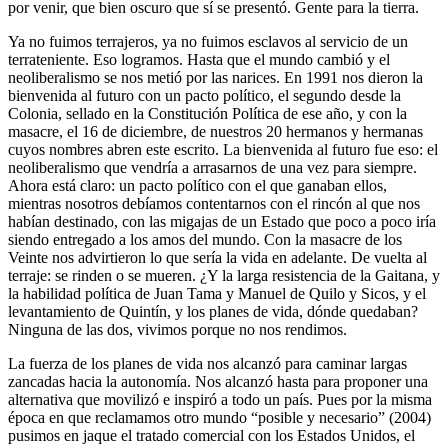
por venir, que bien oscuro que sí se presentó. Gente para la tierra.
Ya no fuimos terrajeros, ya no fuimos esclavos al servicio de un
terrateniente. Eso logramos. Hasta que el mundo cambió y el
neoliberalismo se nos metió por las narices. En 1991 nos dieron la
bienvenida al futuro con un pacto político, el segundo desde la
Colonia, sellado en la Constitución Política de ese año, y con la
masacre, el 16 de diciembre, de nuestros 20 hermanos y hermanas
cuyos nombres abren este escrito. La bienvenida al futuro fue eso: el
neoliberalismo que vendría a arrasarnos de una vez para siempre.
Ahora está claro: un pacto político con el que ganaban ellos,
mientras nosotros debíamos contentarnos con el rincón al que nos
habían destinado, con las migajas de un Estado que poco a poco iría
siendo entregado a los amos del mundo. Con la masacre de los
Veinte nos advirtieron lo que sería la vida en adelante. De vuelta al
terraje: se rinden o se mueren. ¿Y la larga resistencia de la Gaitana, y
la habilidad política de Juan Tama y Manuel de Quilo y Sicos, y el
levantamiento de Quintín, y los planes de vida, dónde quedaban?
Ninguna de las dos, vivimos porque no nos rendimos.
La fuerza de los planes de vida nos alcanzó para caminar largas
zancadas hacia la autonomía. Nos alcanzó hasta para proponer una
alternativa que movilizó e inspiró a todo un país. Pues por la misma
época en que reclamamos otro mundo “posible y necesario” (2004)
pusimos en jaque el tratado comercial con los Estados Unidos, el