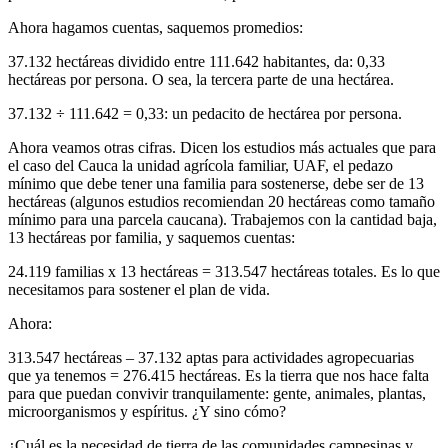
Ahora hagamos cuentas, saquemos promedios:
37.132 hectáreas dividido entre 111.642 habitantes, da: 0,33
hectáreas por persona. O sea, la tercera parte de una hectárea.
37.132 ÷ 111.642 = 0,33: un pedacito de hectárea por persona.
Ahora veamos otras cifras. Dicen los estudios más actuales que para
el caso del Cauca la unidad agrícola familiar, UAF, el pedazo
mínimo que debe tener una familia para sostenerse, debe ser de 13
hectáreas (algunos estudios recomiendan 20 hectáreas como tamaño
mínimo para una parcela caucana). Trabajemos con la cantidad baja,
13 hectáreas por familia, y saquemos cuentas:
24.119 familias x 13 hectáreas = 313.547 hectáreas totales. Es lo que
necesitamos para sostener el plan de vida.
Ahora:
313.547 hectáreas – 37.132 aptas para actividades agropecuarias
que ya tenemos = 276.415 hectáreas. Es la tierra que nos hace falta
para que puedan convivir tranquilamente: gente, animales, plantas,
microorganismos y espíritus. ¿Y sino cómo?
¿Cuál es la necesidad de tierra de las comunidades campesinas y