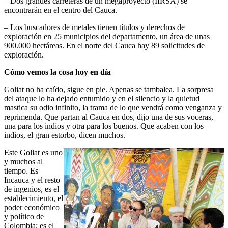
– Dos grandes carreteras de un megaproyecto (IIRSA) se
encontrarán en el centro del Cauca.
– Los buscadores de metales tienen títulos y derechos de
exploración en 25 municipios del departamento, un área de unas
900.000 hectáreas. En el norte del Cauca hay 89 solicitudes de
exploración.
Cómo vemos la cosa hoy en día
Goliat no ha caído, sigue en pie. Apenas se tambalea. La sorpresa
del ataque lo ha dejado entumido y en el silencio y la quietud
mastica su odio infinito, la trama de lo que vendrá como venganza y
reprimenda. Que partan al Cauca en dos, dijo una de sus voceras,
una para los indios y otra para los buenos. Que acaben con los
indios, el gran estorbo, dicen muchos.
Este Goliat es uno
y muchos al
tiempo. Es
Incauca y el resto
de ingenios, es el
establecimiento, el
poder económico
y político de
Colombia; es el