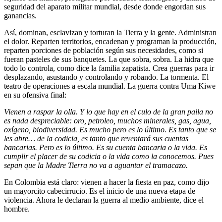
seguridad del aparato militar mundial, desde donde engordan sus
ganancias.
Así, dominan, esclavizan y torturan la Tierra y la gente. Administran
el dolor. Reparten territorios, encadenan y programan la producción,
reparten porciones de población según sus necesidades, como si
fueran pasteles de sus banquetes. La que sobra, sobra. La hidra que
todo lo controla, como dice la familia zapatista. Crea guerras para ir
desplazando, asustando y controlando y robando. La tormenta. El
teatro de operaciones a escala mundial. La guerra contra Uma Kiwe
en su ofensiva final:
Vienen a raspar la olla. Y lo que hay en el culo de la gran paila no
es nada despreciable: oro, petroleo, muchos minerales, gas, agua,
oxígeno, biodiversidad. Es mucho pero es lo último. Es tanto que se
les abre… de la codicia, es tanto que reventará sus cuentas
bancarias. Pero es lo último. Es su cuenta bancaria o la vida. Es
cumplir el placer de su codicia o la vida como la conocemos. Pues
sepan que la Madre Tierra no va a aguantar el tramacazo.
En Colombia está claro: vienen a hacer la fiesta en paz, como dijo
un mayorcito cabecirrucio. Es el inicio de una nueva etapa de
violencia. Ahora le declaran la guerra al medio ambiente, dice el
hombre.