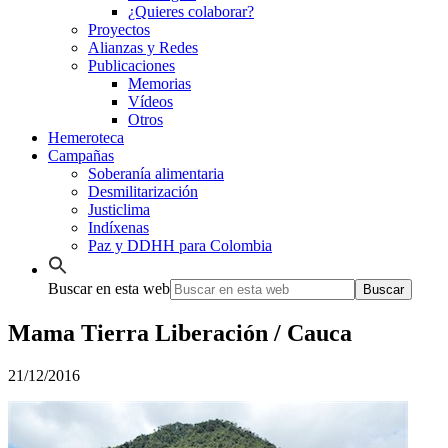
¿Quieres colaborar?
Proyectos
Alianzas y Redes
Publicaciones
Memorias
Vídeos
Otros
Hemeroteca
Campañas
Soberanía alimentaria
Desmilitarización
Justiclima
Indíxenas
Paz y DDHH para Colombia
Buscar en esta web
Mama Tierra Liberación / Cauca
21/12/2016