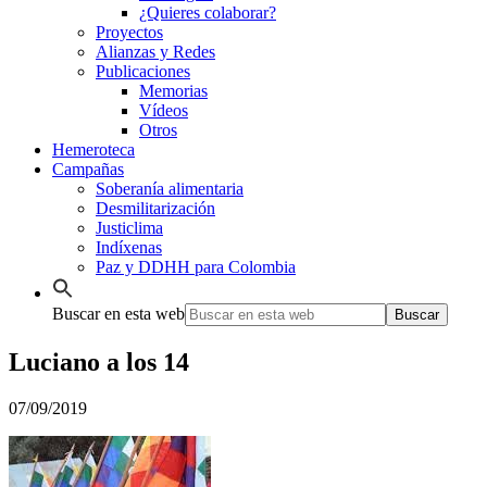
¿Quieres colaborar?
Proyectos
Alianzas y Redes
Publicaciones
Memorias
Vídeos
Otros
Hemeroteca
Campañas
Soberanía alimentaria
Desmilitarización
Justiclima
Indíxenas
Paz y DDHH para Colombia
Buscar en esta web
Luciano a los 14
07/09/2019