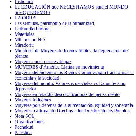
Justiclima
La EDUCACIÓN que NECESITAMOS para el MUNDO
que QUEREMOS
LA OBRA
Las semillas, patrimonio de la humanidad
Latifundio Inmoral
Materiales
Militarismo NO
Miradoriu
Miradoriu de Muyeres Indíxenes frente a la depredación del
planeta
Muyeres constructores de paz
MUYERES d’América Llatina en movimientu
Muyeres defendiendo los Bienes Comunes para transformar la
economía y la sociedad
Muyeres del mundu: Valores ecosociales vs Extractivismo
depredador
Muyeres en rebeldía descolonizadoras del pensamiento
Muyeres Indíxenes
Muyeres pola defensa de la alimentación, equidad y soberanía
Muyeres reafirmando Drechos – los Drechos de los Pueblos
Nota SOL
Organizaciones
Pachakuti
Palestina