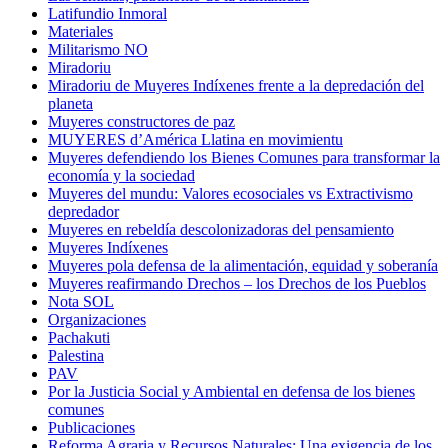
Latifundio Inmoral
Materiales
Militarismo NO
Miradoriu
Miradoriu de Muyeres Indíxenes frente a la depredación del
planeta
Muyeres constructores de paz
MUYERES d’América Llatina en movimientu
Muyeres defendiendo los Bienes Comunes para transformar la
economía y la sociedad
Muyeres del mundu: Valores ecosociales vs Extractivismo
depredador
Muyeres en rebeldía descolonizadoras del pensamiento
Muyeres Indíxenes
Muyeres pola defensa de la alimentación, equidad y soberanía
Muyeres reafirmando Drechos – los Drechos de los Pueblos
Nota SOL
Organizaciones
Pachakuti
Palestina
PAV
Por la Justicia Social y Ambiental en defensa de los bienes
comunes
Publicaciones
Reforma Agraria y Recursos Naturales: Una exigencia de los