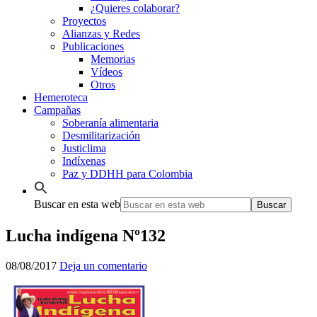
¿Quieres colaborar?
Proyectos
Alianzas y Redes
Publicaciones
Memorias
Vídeos
Otros
Hemeroteca
Campañas
Soberanía alimentaria
Desmilitarización
Justiclima
Indíxenas
Paz y DDHH para Colombia
Buscar en esta web
Lucha indígena Nº132
08/08/2017
Deja un comentario