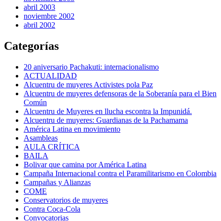
abril 2003
noviembre 2002
abril 2002
Categorías
20 aniversario Pachakuti: internacionalismo
ACTUALIDAD
Alcuentru de muyeres Activistes pola Paz
Alcuentru de muyeres defensoras de la Soberanía para el Bien
Común
Alcuentru de Muyeres en llucha escontra la Impunidá.
Alcuentru de muyeres: Guardianas de la Pachamama
América Latina en movimiento
Asambleas
AULA CRÍTICA
BAILA
Bolivar que camina por América Latina
Campaña Internacional contra el Paramilitarismo en Colombia
Campañas y Alianzas
COME
Conservatorios de muyeres
Contra Coca-Cola
Convocatorias