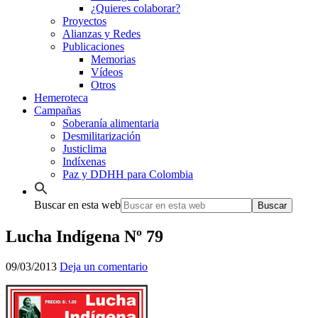
¿Quieres colaborar?
Proyectos
Alianzas y Redes
Publicaciones
Memorias
Vídeos
Otros
Hemeroteca
Campañas
Soberanía alimentaria
Desmilitarización
Justiclima
Indíxenas
Paz y DDHH para Colombia
Buscar en esta web
Lucha Indígena Nº 79
09/03/2013
Deja un comentario