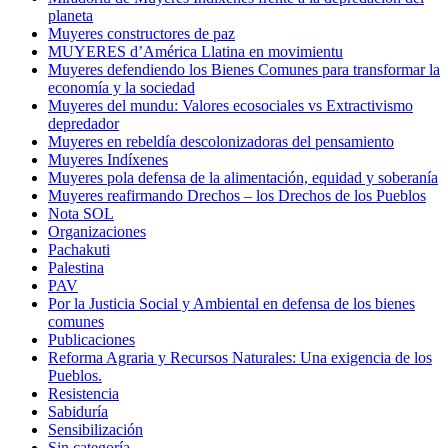
planeta
Muyeres constructores de paz
MUYERES d’América Llatina en movimientu
Muyeres defendiendo los Bienes Comunes para transformar la
economía y la sociedad
Muyeres del mundu: Valores ecosociales vs Extractivismo
depredador
Muyeres en rebeldía descolonizadoras del pensamiento
Muyeres Indíxenes
Muyeres pola defensa de la alimentación, equidad y soberanía
Muyeres reafirmando Drechos – los Drechos de los Pueblos
Nota SOL
Organizaciones
Pachakuti
Palestina
PAV
Por la Justicia Social y Ambiental en defensa de los bienes
comunes
Publicaciones
Reforma Agraria y Recursos Naturales: Una exigencia de los
Pueblos.
Resistencia
Sabiduría
Sensibilización
Sin categoría