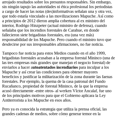
arrojado resultados sobre los presuntos responsables. Sin embargo,
sin ningún tapujo las autoridades ni ética profesional los periodistas
a cargo de hacer las notas (des)informativas señalan una y otra vez,
que todo estaría vinculado a las movilizaciones Mapuche. Así como
a principios de 2012 dieron amplia cobertura al ex ministro del
interior, Rodrigo Hinzpeter (actual ministro de defensa), cuando
señalaba que los incendios forestales de Carahue, en donde
fallecieron siete brigadistas forestales, era (una vez más)
responsabilidad de los Mapuche. Pero cuando el ministro tuvo que
desdecirse por sus irresponsables afirmaciones, no fue noticia.
Tampoco fue noticia para estos Medios cuando en el año 1999,
brigadistas forestales acusaban a la empresa forestal Mininco (una de
las tres empresas más grandes que manejan el negocio forestal) de
enviarlos a hacer a
utoatentados incendiarios
para inculpar a los
Mapuche y así crear las condiciones para obtener mayores
beneficios y justificar la militarización de la zona durante las faenas
forestales. Por ejemplo, la quema de la casa patronal del Fundo
Rucañanco, propiedad de forestal Mininco, de la que la empresa
acusó directamente -entre otros- al werken Víctor Ancalaf, fue uno
de los principales motivos para que el Gobierno aplicara la Ley
Antiterrorista a los Mapuche en esos años.
Pero ya es conocida la estrategia que utiliza la prensa oficial, las
grandes cadenas de medios, sobre cómo generar temor en la