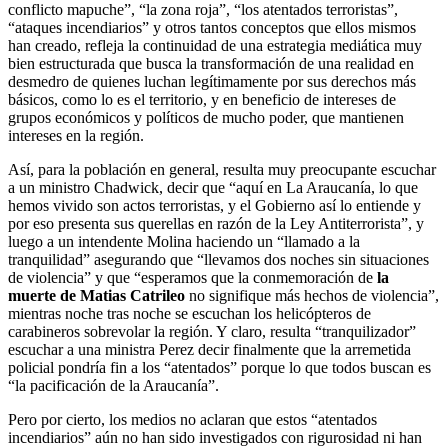
conflicto mapuche”, “la zona roja”, “los atentados terroristas”,
“ataques incendiarios” y otros tantos conceptos que ellos mismos
han creado, refleja la continuidad de una estrategia mediática muy
bien estructurada que busca la transformación de una realidad en
desmedro de quienes luchan legítimamente por sus derechos más
básicos, como lo es el territorio, y en beneficio de intereses de
grupos económicos y políticos de mucho poder, que mantienen
intereses en la región.
Así, para la población en general, resulta muy preocupante escuchar
a un ministro Chadwick, decir que “aquí en La Araucanía, lo que
hemos vivido son actos terroristas, y el Gobierno así lo entiende y
por eso presenta sus querellas en razón de la Ley Antiterrorista”, y
luego a un intendente Molina haciendo un “llamado a la
tranquilidad” asegurando que “llevamos dos noches sin situaciones
de violencia” y que “esperamos que la conmemoración de
la
muerte de Matias Catrileo
no signifique más hechos de violencia”,
mientras noche tras noche se escuchan los helicópteros de
carabineros sobrevolar la región. Y claro, resulta “tranquilizador”
escuchar a una ministra Perez decir finalmente que la arremetida
policial pondría fin a los “atentados” porque lo que todos buscan es
“la pacificación de la Araucanía”.
Pero por cierto, los medios no aclaran que estos “atentados
incendiarios” aún no han sido investigados con rigurosidad ni han