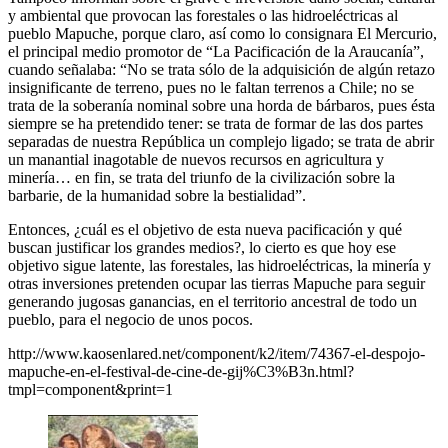
y ambiental que provocan las forestales o las hidroeléctricas al
pueblo Mapuche, porque claro, así como lo consignara El Mercurio,
el principal medio promotor de “La Pacificación de la Araucanía”,
cuando señalaba: “No se trata sólo de la adquisición de algún retazo
insignificante de terreno, pues no le faltan terrenos a Chile; no se
trata de la soberanía nominal sobre una horda de bárbaros, pues ésta
siempre se ha pretendido tener: se trata de formar de las dos partes
separadas de nuestra República un complejo ligado; se trata de abrir
un manantial inagotable de nuevos recursos en agricultura y
minería… en fin, se trata del triunfo de la civilización sobre la
barbarie, de la humanidad sobre la bestialidad”.
Entonces, ¿cuál es el objetivo de esta nueva pacificación y qué
buscan justificar los grandes medios?, lo cierto es que hoy ese
objetivo sigue latente, las forestales, las hidroeléctricas, la minería y
otras inversiones pretenden ocupar las tierras Mapuche para seguir
generando jugosas ganancias, en el territorio ancestral de todo un
pueblo, para el negocio de unos pocos.
http://www.kaosenlared.net/component/k2/item/74367-el-despojo-
mapuche-en-el-festival-de-cine-de-gij%C3%B3n.html?
tmpl=component&print=1