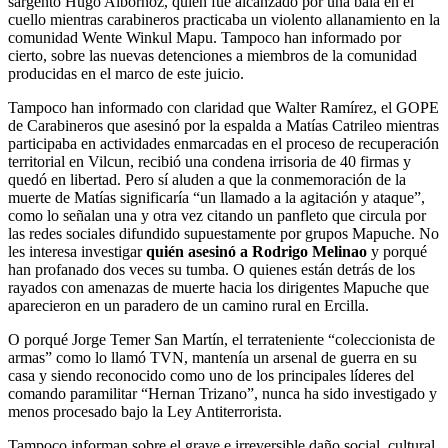
sargento Hugo Albornoz, quien fue alcanzado por una bala en el
cuello mientras carabineros practicaba un violento allanamiento en la
comunidad Wente Winkul Mapu. Tampoco han informado por
cierto, sobre las nuevas detenciones a miembros de la comunidad
producidas en el marco de este juicio.
Tampoco han informado con claridad que Walter Ramírez, el GOPE
de Carabineros que asesinó por la espalda a Matías Catrileo mientras
participaba en actividades enmarcadas en el proceso de recuperación
territorial en Vilcun, recibió una condena irrisoria de 40 firmas y
quedó en libertad. Pero sí aluden a que la conmemoración de la
muerte de Matías significaría “un llamado a la agitación y ataque”,
como lo señalan una y otra vez citando un panfleto que circula por
las redes sociales difundido supuestamente por grupos Mapuche. No
les interesa investigar
quién asesinó a Rodrigo Melinao
y porqué
han profanado dos veces su tumba. O quienes están detrás de los
rayados con amenazas de muerte hacia los dirigentes Mapuche que
aparecieron en un paradero de un camino rural en Ercilla.
O porqué Jorge Temer San Martín, el terrateniente “coleccionista de
armas” como lo llamó TVN, mantenía un arsenal de guerra en su
casa y siendo reconocido como uno de los principales líderes del
comando paramilitar “Hernan Trizano”, nunca ha sido investigado y
menos procesado bajo la Ley Antiterrorista.
Tampoco informan sobre el grave e irreversible daño social, cultural