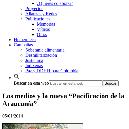
¿Quieres colaborar?
Proyectos
Alianzas y Redes
Publicaciones
Memorias
Vídeos
Otros
Hemeroteca
Campañas
Soberanía alimentaria
Desmilitarización
Justiclima
Indíxenas
Paz y DDHH para Colombia
Buscar en esta web
Los medios y la nueva “Pacificación de la
Araucanía”
05/01/2014