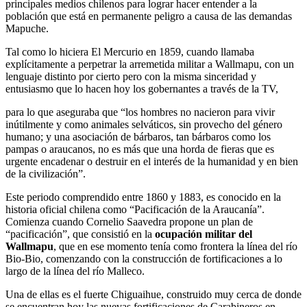
principales medios chilenos para lograr hacer entender a la
población que está en permanente peligro a causa de las demandas
Mapuche.
Tal como lo hiciera El Mercurio en 1859, cuando llamaba
explícitamente a perpetrar la arremetida militar a Wallmapu, con un
lenguaje distinto por cierto pero con la misma sinceridad y
entusiasmo que lo hacen hoy los gobernantes a través de la TV,
para lo que aseguraba que “los hombres no nacieron para vivir
inútilmente y como animales selváticos, sin provecho del género
humano; y una asociación de bárbaros, tan bárbaros como los
pampas o araucanos, no es más que una horda de fieras que es
urgente encadenar o destruir en el interés de la humanidad y en bien
de la civilización”.
Este periodo comprendido entre 1860 y 1883, es conocido en la
historia oficial chilena como “Pacificación de la Araucanía”.
Comienza cuando Cornelio Saavedra propone un plan de
“pacificación”, que consistió en la
ocupación militar del
Wallmapu
, que en ese momento tenía como frontera la línea del río
Bio-Bio, comenzando con la construcción de fortificaciones a lo
largo de la línea del río Malleco.
Una de ellas es el fuerte Chiguaihue, construido muy cerca de donde
se encuentran hoy las nuevas fortificaciones de Carabineros en