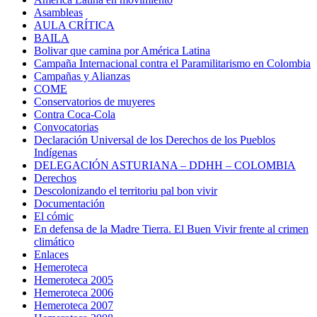
Asambleas
AULA CRÍTICA
BAILA
Bolivar que camina por América Latina
Campaña Internacional contra el Paramilitarismo en Colombia
Campañas y Alianzas
COME
Conservatorios de muyeres
Contra Coca-Cola
Convocatorias
Declaración Universal de los Derechos de los Pueblos
Indígenas
DELEGACIÓN ASTURIANA – DDHH – COLOMBIA
Derechos
Descolonizando el territoriu pal bon vivir
Documentación
El cómic
En defensa de la Madre Tierra. El Buen Vivir frente al crimen
climático
Enlaces
Hemeroteca
Hemeroteca 2005
Hemeroteca 2006
Hemeroteca 2007