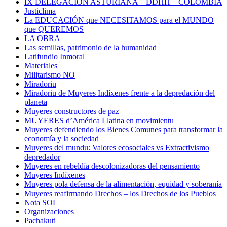
IX DELEGACIÓN ASTURIANA – DDHH – COLOMBIA
Justiclima
La EDUCACIÓN que NECESITAMOS para el MUNDO
que QUEREMOS
LA OBRA
Las semillas, patrimonio de la humanidad
Latifundio Inmoral
Materiales
Militarismo NO
Miradoriu
Miradoriu de Muyeres Indíxenes frente a la depredación del
planeta
Muyeres constructores de paz
MUYERES d’América Llatina en movimientu
Muyeres defendiendo los Bienes Comunes para transformar la
economía y la sociedad
Muyeres del mundu: Valores ecosociales vs Extractivismo
depredador
Muyeres en rebeldía descolonizadoras del pensamiento
Muyeres Indíxenes
Muyeres pola defensa de la alimentación, equidad y soberanía
Muyeres reafirmando Drechos – los Drechos de los Pueblos
Nota SOL
Organizaciones
Pachakuti