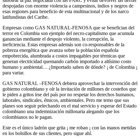
sabotear la paz negociada con las FARC y evitar devolver las tierras
despojadas con enorme violencia a campesinos, indios y negros de
esas regiones para beneficio de esta multinacional y de los narco
latifundistas del Caribe.
Empresas como GAS NATURAL-FENOSA que se benefician del
terror en Colombia son ejemplo del necro-capitalismo que acumula
ganancias mediante el despojo violento, la corrupción, la
ineficiencia. Estas empresas además son co-responsables de la
pobreza energética que avanza sobre la población española
empobrecida, alumbrada a costos impagables por térmicas que
generan electricidad quemando carbón importado a altísimo costo
humano y ambiental… ¿Importado saben de dónde? ¡ de Colombia ¡
para variar.
GAS NATURAL –FENOSA debiera aprovechar la intervención del
gobierno colombiano y oír la invitación de millones de costeños que
le piden a gritos irse del país por no respetar los derechos humanos,
laborales, sindicales, étnicos, ambientales. Pero me temo que sus
planes son seguir pelechando en el mal servicio y esperar del Estado
colombiano una indemnización millonaria alegando que los
colombianos no le pagan.
Este es el único ladrón que grita ¡ me roban ¡ con las manos metidas
en los bolsillos de sus clientes, pero sigue ahí.