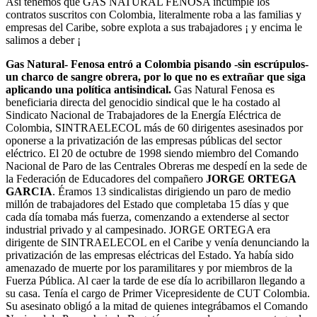
Así tenemos que GAS NATURAL FENOSA incumple los
contratos suscritos con Colombia, literalmente roba a las familias y
empresas del Caribe, sobre explota a sus trabajadores ¡ y encima le
salimos a deber ¡
Gas Natural- Fenosa entró a Colombia pisando -sin escrúpulos-
un charco de sangre obrera, por lo que no es extrañar que siga
aplicando una política antisindical.
Gas Natural Fenosa es
beneficiaria directa del genocidio sindical que le ha costado al
Sindicato Nacional de Trabajadores de la Energía Eléctrica de
Colombia, SINTRAELECOL más de 60 dirigentes asesinados por
oponerse a la privatización de las empresas públicas del sector
eléctrico. El 20 de octubre de 1998 siendo miembro del Comando
Nacional de Paro de las Centrales Obreras me despedí en la sede de
la Federación de Educadores del compañero
JORGE ORTEGA
GARCIA
. Éramos 13 sindicalistas dirigiendo un paro de medio
millón de trabajadores del Estado que completaba 15 días y que
cada día tomaba más fuerza, comenzando a extenderse al sector
industrial privado y al campesinado. JORGE ORTEGA era
dirigente de SINTRAELECOL en el Caribe y venía denunciando la
privatización de las empresas eléctricas del Estado. Ya había sido
amenazado de muerte por los paramilitares y por miembros de la
Fuerza Pública. Al caer la tarde de ese día lo acribillaron llegando a
su casa. Tenía el cargo de Primer Vicepresidente de CUT Colombia.
Su asesinato obligó a la mitad de quienes integrábamos el Comando