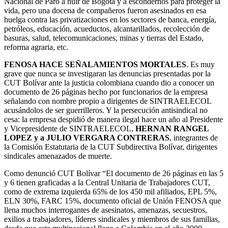
Nacional de Paro a huir de Bogotá y a escondernos para proteger la
vida, pero una docena de compañeros fueron asesinados en esa
huelga contra las privatizaciones en los sectores de banca, energía,
petróleos, educación, acueductos, alcantarillados, recolección de
basuras, salud, telecomunicaciones, minas y tierras del Estado,
reforma agraria, etc.
FENOSA HACE SEÑALAMIENTOS MORTALES
. Es muy
grave que nunca se investigaran las denuncias presentadas por la
CUT Bolívar ante la justicia colombiana cuando dio a conocer un
documento de 26 páginas hecho por funcionarios de la empresa
señalando con nombre propio a dirigentes de SINTRAELECOL
acusándolos de ser guerrilleros. Y la persecución antisindical no
cesa: la empresa despidió de manera ilegal hace un año al Presidente
y Vicepresidente de SINTRAELECOL,
HERNAN RANGEL
LOPEZ y a JULIO VERGARA CONTRERAS
, integrantes de
la Comisión Estatutaria de la CUT Subdirectiva Bolívar, dirigentes
sindicales amenazados de muerte.
Como denunció CUT Bolívar “El documento de 26 páginas en las 5
y 6 tienen graficadas a la Central Unitaria de Trabajadores CUT,
como de extrema izquierda 65% de los 450 mil afiliados, EPL 5%,
ELN 30%, FARC 15%, documento oficial de Unión FENOSA que
llena muchos interrogantes de asesinatos, amenazas, secuestros,
exilios a trabajadores, líderes sindicales y miembros de sus familias,