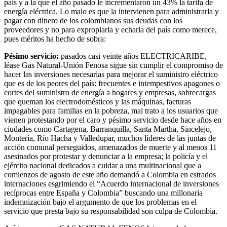
país y a la que el año pasado le incrementaron un 43% la tarifa de
energía eléctrica. Lo malo es que la intervienen para administrarla y
pagar con dinero de los colombianos sus deudas con los
proveedores y no para expropiarla y echarla del país como merece,
pues méritos ha hecho de sobra:
Pésimo servicio:
pasados casi veinte años ELECTRICARIBE,
léase Gas Natural-Unión Fenosa sigue sin cumplir el compromiso de
hacer las inversiones necesarias para mejorar el suministro eléctrico
que es de los peores del país: frecuentes e intempestivos apagones o
cortes del suministro de energía a hogares y empresas, sobrecargas
que queman los electrodomésticos y las máquinas, facturas
impagables para familias en la pobreza, mal trato a los usuarios que
vienen protestando por el caro y pésimo servicio desde hace años en
ciudades como Cartagena, Barranquilla, Santa Martha, Sincelejo,
Montería, Río Hacha y Valledupar, muchos líderes de las juntas de
acción comunal perseguidos, amenazados de muerte y al menos 11
asesinados por protestar y denunciar a la empresa; la policía y el
ejército nacional dedicados a cuidar a una multinacional que a
comienzos de agosto de este año demandó a Colombia en estrados
internaciones esgrimiendo el “Acuerdo internacional de inversiones
recíprocas entre España y Colombia” buscando una millonaria
indemnización bajo el argumento de que los problemas en el
servicio que presta bajo su responsabilidad son culpa de Colombia.