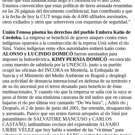
desde que esta multinacional llego a Colombia en el año 2000.
Estamos convencidos que estas políticas de tierra arrasada resumidas
en las 26 páginas del documento confidencial, han contribuido a que
a la fecha de hoy la CUT tenga más de 4.000 afiliados asesinados,
otros exiliados y otros que sobreviven con esquemas de seguridad.”
Unión Fenosa pisotea los derechos del pueblo Embera Katío de
Córdoba.
La empresa se benefició de graves ataques contra estos
indígenas opuestos a la construcción de la represa Urrá sobre el río
Sinú. Varios indígenas entre ellos autoridades emberá katío como
ALONSO y LUCINDO DOMICÓ
fueron asesinados para
imponer la hidroeléctrica.
KIMY PERNIA DOMICÓ
-reconocido
como maestro de sabiduría por la UNESCO- junto a su pueblo
ocupó las oficinas del INCORA en Montería, la Embajada de
Suecia y el Ministerio del Medio Ambiente en Bogotá y desplegó
una actividad de denuncia internacional en defensa de su territorio y
de su río ancestral por el terror desatado para beneficio de éstas
multinacionales. Y cuando vio que la empresa se salía con la suya se
puso al frente de una tristísima caravana de mil indios que en canoas
bajaron el río por última vez cantando “Do Wa bura”, ¡ Adiós río ¡
Después, el 2 de junio de junio del 2001, fue retenido, desaparecido
y asesinado. Parece que sus restos fueron arrojados al río Sinú por
paramilitares de SALVATORE MANCUSO y CARLOS
CASTAÑO, latifundistas vecinos del expresidente ALVARO
URIBE VÉLEZ que hoy habla a nombre de las “víctimas” para