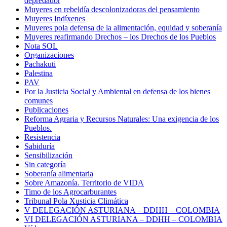
depredador
Muyeres en rebeldía descolonizadoras del pensamiento
Muyeres Indíxenes
Muyeres pola defensa de la alimentación, equidad y soberanía
Muyeres reafirmando Drechos – los Drechos de los Pueblos
Nota SOL
Organizaciones
Pachakuti
Palestina
PAV
Por la Justicia Social y Ambiental en defensa de los bienes
comunes
Publicaciones
Reforma Agraria y Recursos Naturales: Una exigencia de los
Pueblos.
Resistencia
Sabiduría
Sensibilización
Sin categoría
Soberanía alimentaria
Sobre Amazonía. Territorio de VIDA
Timo de los Agrocarburantes
Tribunal Pola Xusticia Climática
V DELEGACIÓN ASTURIANA – DDHH – COLOMBIA
VI DELEGACIÓN ASTURIANA – DDHH – COLOMBIA