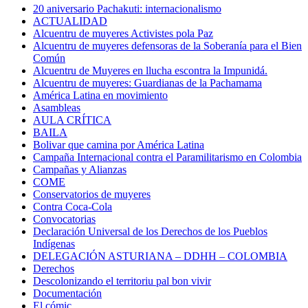
20 aniversario Pachakuti: internacionalismo
ACTUALIDAD
Alcuentru de muyeres Activistes pola Paz
Alcuentru de muyeres defensoras de la Soberanía para el Bien
Común
Alcuentru de Muyeres en llucha escontra la Impunidá.
Alcuentru de muyeres: Guardianas de la Pachamama
América Latina en movimiento
Asambleas
AULA CRÍTICA
BAILA
Bolivar que camina por América Latina
Campaña Internacional contra el Paramilitarismo en Colombia
Campañas y Alianzas
COME
Conservatorios de muyeres
Contra Coca-Cola
Convocatorias
Declaración Universal de los Derechos de los Pueblos
Indígenas
DELEGACIÓN ASTURIANA – DDHH – COLOMBIA
Derechos
Descolonizando el territoriu pal bon vivir
Documentación
El cómic