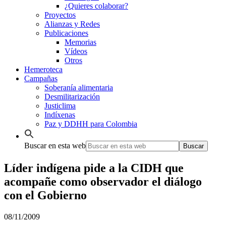
¿Quieres colaborar?
Proyectos
Alianzas y Redes
Publicaciones
Memorias
Vídeos
Otros
Hemeroteca
Campañas
Soberanía alimentaria
Desmilitarización
Justiclima
Indíxenas
Paz y DDHH para Colombia
Buscar en esta web
Líder indígena pide a la CIDH que
acompañe como observador el diálogo
con el Gobierno
08/11/2009