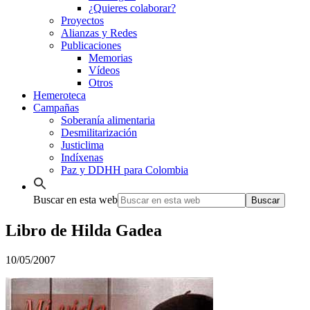
¿Quieres colaborar?
Proyectos
Alianzas y Redes
Publicaciones
Memorias
Vídeos
Otros
Hemeroteca
Campañas
Soberanía alimentaria
Desmilitarización
Justiclima
Indíxenas
Paz y DDHH para Colombia
Buscar en esta web
Libro de Hilda Gadea
10/05/2007