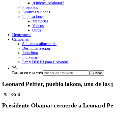
¿Quieres colaborar?
Proyectos
Alianzas y Redes
Publicaciones
Memorias
Vídeos
Otros
Hemeroteca
Campañas
Soberanía alimentaria
Desmilitarización
Justiclima
Indíxenas
Paz y DDHH para Colombia
Buscar en esta web
Leonard Peltier, pueblo lakota, uno de los 
15/11/2016
Presidente Obama: recuerde a Leonard Pe