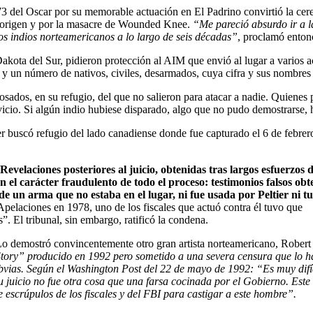
73 del Oscar por su memorable actuación en El Padrino convirtió la cer
 aborigen y por la masacre de Wounded Knee.
“Me pareció absurdo ir a l
os indios norteamericanos a lo largo de seis décadas”
, proclamó enton
ota del Sur, pidieron protección al AIM que envió al lugar a varios acti
I y un número de nativos, civiles, desarmados, cuya cifra y sus nombre
sados, en su refugio, del que no salieron para atacar a nadie. Quienes p
icio. Si algún indio hubiese disparado, algo que no pudo demostrarse, 
er buscó refugio del lado canadiense donde fue capturado el 6 de febrer
Revelaciones posteriores al juicio, obtenidas tras largos esfuerzos 
el carácter fraudulento de todo el proceso: testimonios falsos obt
 un arma que no estaba en el lugar, ni fue usada por Peltier ni t
pelaciones en 1978, uno de los fiscales que actuó contra él tuvo que
. El tribunal, sin embargo, ratificó la condena.
 Lo demostró convincentemente otro gran artista norteamericano, Robert
 Story” producido en 1992 pero sometido a una severa censura que lo h
bvias. Según el Washington Post del 22 de mayo de 1992: “Es muy difíc
u juicio no fue otra cosa que una farsa cocinada por el Gobierno. Este
 escrúpulos de los fiscales y del FBI para castigar a este hombre”.