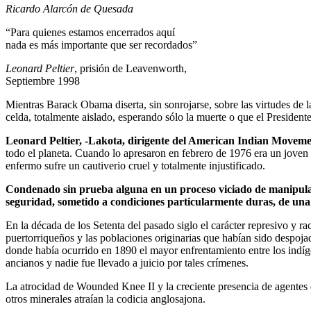
Ricardo Alarcón de Quesada
“Para quienes estamos encerrados aquí
nada es más importante que ser recordados”
Leonard Peltier
, prisión de Leavenworth,
Septiembre 1998
Mientras Barack Obama diserta, sin sonrojarse, sobre las virtudes de 
celda, totalmente aislado, esperando sólo la muerte o que el Presiden
Leonard Peltier, -Lakota, dirigente del American Indian Movemen
todo el planeta. Cuando lo apresaron en febrero de 1976 era un joven 
enfermo sufre un cautiverio cruel y totalmente injustificado.
Condenado sin prueba alguna en un proceso viciado de manipulaci
seguridad, sometido a condiciones particularmente duras, de una
En la década de los Setenta del pasado siglo el carácter represivo y r
puertorriqueños y las poblaciones originarias que habían sido despojad
donde había ocurrido en 1890 el mayor enfrentamiento entre los indí
ancianos y nadie fue llevado a juicio por tales crímenes.
La atrocidad de Wounded Knee II y la creciente presencia de agentes d
otros minerales atraían la codicia anglosajona.