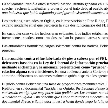
La solidaridad irradió a otros sectores. Marlon Brando ganador en 19
apache, Sacheen Littlefeather y protestó por el trato dado al pueblo
una industria que había difamado y desfigurado sistemáticamente a l
Los ancianos, asediados en Oglala, en la reservación de Pine Ridge, Dak
extraño incidente en el que perdieron la vida dos funcionarios del FB
En cualquier caso varios hechos eran evidentes. Los indios estaban aco
fuertemente armados como armados estaban los paramilitares a su serv
Las autoridades formularon cargos solamente contra los nativos. Pelti
pruebas.
La acusación contra él fue fabricada de pies a cabeza por el FBI. 
defensores basados en la Ley de Libertad de Información prueban 
mediante el chantaje y la amenaza, presentación como “prueba” de
relación alguna con el incidente.
En una audiencia ante la Corte de A
admitirlo: “Nosotros no sabemos realmente quién disparó a los agentes”
El juicio contra Peltier fue una farsa de proporciones monumentales.
Redford, en su documental
“Incident at Oglala: the Leonard Peltier
convertido en algo que muy pocos han podido ver. Las razones son o
‹‹Incident at Oglala›› sin concluir que Leonard Peltier es inocente…s
documental directo e iluminador muestra hasta donde llegó la falta de