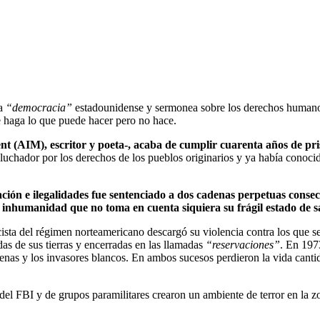
la
“democracia”
estadounidense y sermonea sobre los derechos humanos
te haga lo que puede hacer pero no hace.
t (AIM), escritor y poeta-, acaba de cumplir cuarenta años de pri
luchador por los derechos de los pueblos originarios y ya había conoci
ón e ilegalidades fue sentenciado a dos cadenas perpetuas consec
 inhumanidad que no toma en cuenta siquiera su frágil estado de s
acista del régimen norteamericano descargó su violencia contra los que 
as de sus tierras y encerradas en las llamadas
“reservaciones”
. En 197
genas y los invasores blancos. En ambos sucesos perdieron la vida can
el FBI y de grupos paramilitares crearon un ambiente de terror en la z