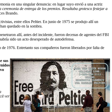
emonia en una singular denuncia: en lugar suyo envió a una actriz
a ceremonia de entrega de los premios. Resultaba grotesco festejar a
ces Brando.
vistas, entre ellos Peltier. En junio de 1975 se produjo allí un
s han quedado en la sombra.
enetraron allí, antes del incidente, fueron decenas de agentes del FBI
habría sido un acto desesperado de autodefensa.
o de 1976. Entretanto sus compañeros fueron liberados por falta de
de sus
enidos
uvo
a
il ver