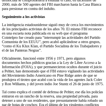
demócrata se comprometiera a estudiar el caso, en diciembre de
2000, más de 500 agentes del FBI marcharon hasta la Casa Blanca
para presionar en contra del indulto.
Seguimiento a los activistas
La inteligencia estadounidense siguió muy de cerca los movimientos
de los principales activistas de los años 70. El mismo FBI reconoce
en una escueta nota publicada en su web que el programa
Cointelpro fue creado para “interrumpir las actividades del Partido
Comunista de los EEUU”, pero acabó aplicándose a otros grupos,
“como el Ku Klux Klan, el Partido Socialista de los Trabajadores y
el de las Panteras Negras”.
Oficialmente, funcionó entre 1956 y 1971, pero algunos
documentos hechos públicos gracias a la Ley de Libre Acceso a la
Información (FOIA), y que permanecieron ocultos durante el juicio
a Peltier, han demostrado que el FBI estuvo vigilando las actividades
del Movimiento Indio Americano en Pine Ridge antes de que se
produjera el tiroteo que acabó con la vida de los agentes Jack Coler
y Ron Williams, y del joven indio Joe Stuntz el 26 de junio de 1975.
Tal como explica el comité de defensa de Peltier, ese día los policías
entraron en un rancho de la reserva, una propiedad privada, para
detener a uno de sus residentes, que presuntamente había robado un
par de botas de cowboy. Era el último de los virulentos conflictos