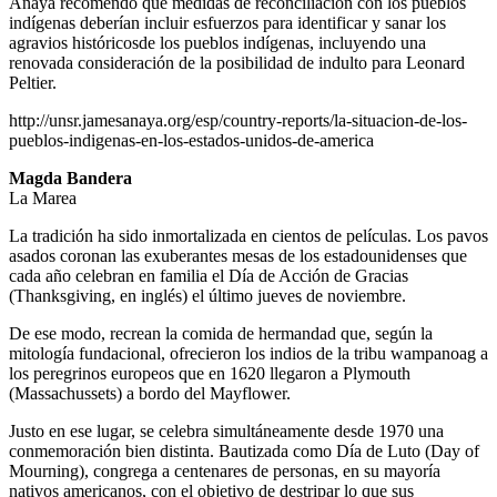
Anaya recomendó que medidas de reconciliación con los pueblos
indígenas deberían incluir esfuerzos para identificar y sanar los
agravios históricosde los pueblos indígenas, incluyendo una
renovada consideración de la posibilidad de indulto para Leonard
Peltier.
http://unsr.jamesanaya.org/esp/country-reports/la-situacion-de-los-
pueblos-indigenas-en-los-estados-unidos-de-america
Magda Bandera
La Marea
La tradición ha sido inmortalizada en cientos de películas. Los pavos
asados coronan las exuberantes mesas de los estadounidenses que
cada año celebran en familia el Día de Acción de Gracias
(Thanksgiving, en inglés) el último jueves de noviembre.
De ese modo, recrean la comida de hermandad que, según la
mitología fundacional, ofrecieron los indios de la tribu wampanoag a
los peregrinos europeos que en 1620 llegaron a Plymouth
(Massachussets) a bordo del Mayflower.
Justo en ese lugar, se celebra simultáneamente desde 1970 una
conmemoración bien distinta. Bautizada como Día de Luto (Day of
Mourning), congrega a centenares de personas, en su mayoría
nativos americanos, con el objetivo de destripar lo que sus