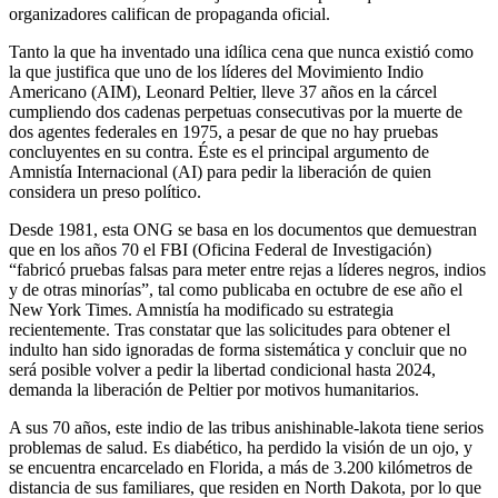
organizadores califican de propaganda oficial.
Tanto la que ha inventado una idílica cena que nunca existió como
la que justifica que uno de los líderes del Movimiento Indio
Americano (AIM), Leonard Peltier, lleve 37 años en la cárcel
cumpliendo dos cadenas perpetuas consecutivas por la muerte de
dos agentes federales en 1975, a pesar de que no hay pruebas
concluyentes en su contra. Éste es el principal argumento de
Amnistía Internacional (AI) para pedir la liberación de quien
considera un preso político.
Desde 1981, esta ONG se basa en los documentos que demuestran
que en los años 70 el FBI (Oficina Federal de Investigación)
“fabricó pruebas falsas para meter entre rejas a líderes negros, indios
y de otras minorías”, tal como publicaba en octubre de ese año el
New York Times. Amnistía ha modificado su estrategia
recientemente. Tras constatar que las solicitudes para obtener el
indulto han sido ignoradas de forma sistemática y concluir que no
será posible volver a pedir la libertad condicional hasta 2024,
demanda la liberación de Peltier por motivos humanitarios.
A sus 70 años, este indio de las tribus anishinable-lakota tiene serios
problemas de salud. Es diabético, ha perdido la visión de un ojo, y
se encuentra encarcelado en Florida, a más de 3.200 kilómetros de
distancia de sus familiares, que residen en North Dakota, por lo que