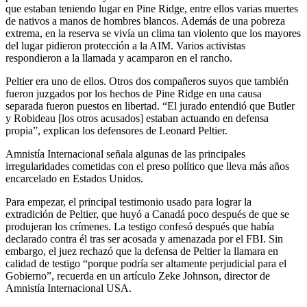
que estaban teniendo lugar en Pine Ridge, entre ellos varias muertes
de nativos a manos de hombres blancos. Además de una pobreza
extrema, en la reserva se vivía un clima tan violento que los mayores
del lugar pidieron protección a la AIM. Varios activistas
respondieron a la llamada y acamparon en el rancho.
Peltier era uno de ellos. Otros dos compañeros suyos que también
fueron juzgados por los hechos de Pine Ridge en una causa
separada fueron puestos en libertad. “El jurado entendió que Butler
y Robideau [los otros acusados] estaban actuando en defensa
propia”, explican los defensores de Leonard Peltier.
Amnistía Internacional señala algunas de las principales
irregularidades cometidas con el preso político que lleva más años
encarcelado en Estados Unidos.
Para empezar, el principal testimonio usado para lograr la
extradición de Peltier, que huyó a Canadá poco después de que se
produjeran los crímenes. La testigo confesó después que había
declarado contra él tras ser acosada y amenazada por el FBI. Sin
embargo, el juez rechazó que la defensa de Peltier la llamara en
calidad de testigo “porque podría ser altamente perjudicial para el
Gobierno”, recuerda en un artículo Zeke Johnson, director de
Amnistía Internacional USA.