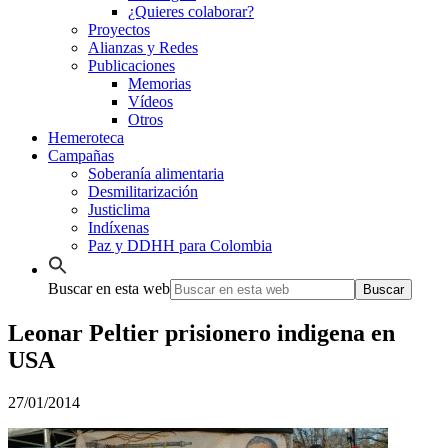
¿Quieres colaborar?
Proyectos
Alianzas y Redes
Publicaciones
Memorias
Vídeos
Otros
Hemeroteca
Campañas
Soberanía alimentaria
Desmilitarización
Justiclima
Indíxenas
Paz y DDHH para Colombia
Buscar en esta web
Leonar Peltier prisionero indigena en
USA
27/01/2014