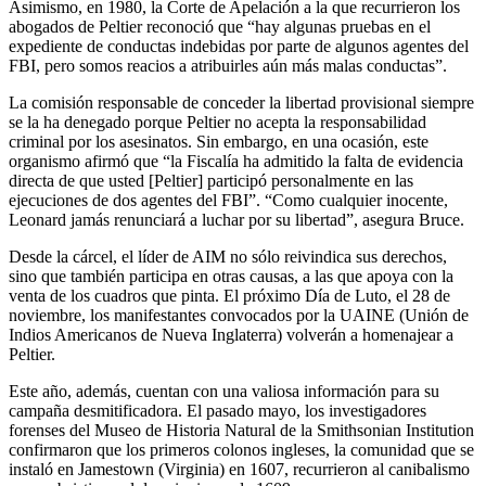
Asimismo, en 1980, la Corte de Apelación a la que recurrieron los
abogados de Peltier reconoció que “hay algunas pruebas en el
expediente de conductas indebidas por parte de algunos agentes del
FBI, pero somos reacios a atribuirles aún más malas conductas”.
La comisión responsable de conceder la libertad provisional siempre
se la ha denegado porque Peltier no acepta la responsabilidad
criminal por los asesinatos. Sin embargo, en una ocasión, este
organismo afirmó que “la Fiscalía ha admitido la falta de evidencia
directa de que usted [Peltier] participó personalmente en las
ejecuciones de dos agentes del FBI”. “Como cualquier inocente,
Leonard jamás renunciará a luchar por su libertad”, asegura Bruce.
Desde la cárcel, el líder de AIM no sólo reivindica sus derechos,
sino que también participa en otras causas, a las que apoya con la
venta de los cuadros que pinta. El próximo Día de Luto, el 28 de
noviembre, los manifestantes convocados por la UAINE (Unión de
Indios Americanos de Nueva Inglaterra) volverán a homenajear a
Peltier.
Este año, además, cuentan con una valiosa información para su
campaña desmitificadora. El pasado mayo, los investigadores
forenses del Museo de Historia Natural de la Smithsonian Institution
confirmaron que los primeros colonos ingleses, la comunidad que se
instaló en Jamestown (Virginia) en 1607, recurrieron al canibalismo