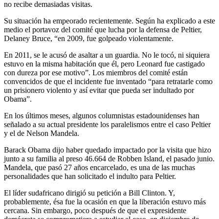
no recibe demasiadas visitas.
Su situación ha empeorado recientemente. Según ha explicado a este
medio el portavoz del comité que lucha por la defensa de Peltier,
Delaney Bruce, “en 2009, fue golpeado violentamente.
En 2011, se le acusó de asaltar a un guardia. No le tocó, ni siquiera
estuvo en la misma habitación que él, pero Leonard fue castigado
con dureza por ese motivo”. Los miembros del comité están
convencidos de que el incidente fue inventado “para retratarle como
un prisionero violento y así evitar que pueda ser indultado por
Obama”.
En los últimos meses, algunos columnistas estadounidenses han
señalado a su actual presidente los paralelismos entre el caso Peltier
y el de Nelson Mandela.
Barack Obama dijo haber quedado impactado por la visita que hizo
junto a su familia al preso 46.664 de Robben Island, el pasado junio.
Mandela, que pasó 27 años encarcelado, es una de las muchas
personalidades que han solicitado el indulto para Peltier.
El líder sudafricano dirigió su petición a Bill Clinton. Y,
probablemente, ésa fue la ocasión en que la liberación estuvo más
cercana. Sin embargo, poco después de que el expresidente