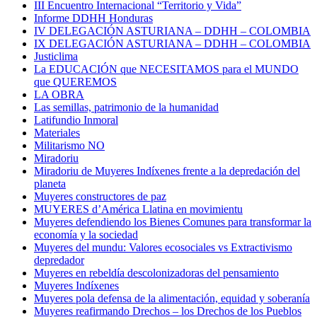
III Encuentro Internacional “Territorio y Vida”
Informe DDHH Honduras
IV DELEGACIÓN ASTURIANA – DDHH – COLOMBIA
IX DELEGACIÓN ASTURIANA – DDHH – COLOMBIA
Justiclima
La EDUCACIÓN que NECESITAMOS para el MUNDO
que QUEREMOS
LA OBRA
Las semillas, patrimonio de la humanidad
Latifundio Inmoral
Materiales
Militarismo NO
Miradoriu
Miradoriu de Muyeres Indíxenes frente a la depredación del
planeta
Muyeres constructores de paz
MUYERES d’América Llatina en movimientu
Muyeres defendiendo los Bienes Comunes para transformar la
economía y la sociedad
Muyeres del mundu: Valores ecosociales vs Extractivismo
depredador
Muyeres en rebeldía descolonizadoras del pensamiento
Muyeres Indíxenes
Muyeres pola defensa de la alimentación, equidad y soberanía
Muyeres reafirmando Drechos – los Drechos de los Pueblos