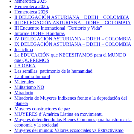
hemeroteca 2025
Hemeroteca 2025.
Hemeroteca 2026
II DELEGACIÓN ASTURIANA – DDHH – COLOMBIA
III DELEGACIÓN ASTURIANA – DDHH – COLOMBIA
III Encuentro Internacional “Territorio y Vida”
Informe DDHH Honduras
IV DELEGACIÓN ASTURIANA – DDHH – COLOMBIA
IX DELEGACIÓN ASTURIANA – DDHH – COLOMBIA
Justiclima
La EDUCACIÓN que NECESITAMOS para el MUNDO
que QUEREMOS
LA OBRA
Las semillas, patrimonio de la humanidad
Latifundio Inmoral
Materiales
Militarismo NO
Miradoriu
Miradoriu de Muyeres Indíxenes frente a la depredación del
planeta
Muyeres constructores de paz
MUYERES d’América Llatina en movimientu
Muyeres defendiendo los Bienes Comunes para transformar la
economía y la sociedad
Muyeres del mundu: Valores ecosociales vs Extractivismo