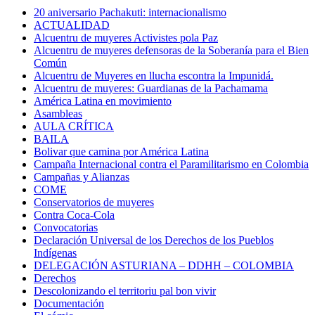
20 aniversario Pachakuti: internacionalismo
ACTUALIDAD
Alcuentru de muyeres Activistes pola Paz
Alcuentru de muyeres defensoras de la Soberanía para el Bien
Común
Alcuentru de Muyeres en llucha escontra la Impunidá.
Alcuentru de muyeres: Guardianas de la Pachamama
América Latina en movimiento
Asambleas
AULA CRÍTICA
BAILA
Bolivar que camina por América Latina
Campaña Internacional contra el Paramilitarismo en Colombia
Campañas y Alianzas
COME
Conservatorios de muyeres
Contra Coca-Cola
Convocatorias
Declaración Universal de los Derechos de los Pueblos
Indígenas
DELEGACIÓN ASTURIANA – DDHH – COLOMBIA
Derechos
Descolonizando el territoriu pal bon vivir
Documentación