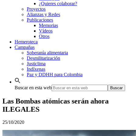
¿Quieres colaborar?
Proyectos
Alianzas y Redes
Publicaciones
Memorias
Vídeos
Otros
Hemeroteca
Campañas
Soberanía alimentaria
Desmilitarización
Justiclima
Indíxenas
Paz y DDHH para Colombia
Buscar en esta web
Las Bombas atómicas serán ahora
ILEGALES
25/10/2020