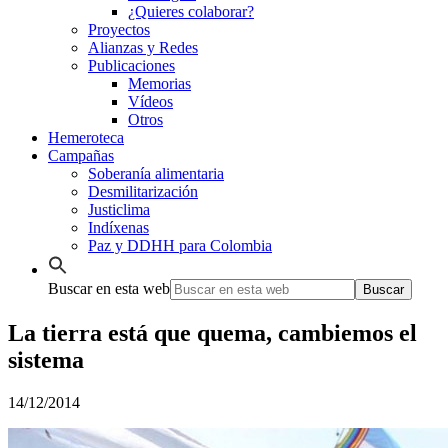
¿Quieres colaborar?
Proyectos
Alianzas y Redes
Publicaciones
Memorias
Vídeos
Otros
Hemeroteca
Campañas
Soberanía alimentaria
Desmilitarización
Justiclima
Indíxenas
Paz y DDHH para Colombia
Buscar en esta web
La tierra está que quema, cambiemos el
sistema
14/12/2014