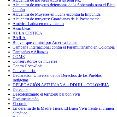
Alcuentru de muyeres Activistes pola Paz
Alcuentru de muyeres defensoras de la Soberanía para el Bien
Común
Alcuentru de Muyeres en llucha escontra la Impunidá.
Alcuentru de muyeres: Guardianas de la Pachamama
América Latina en movimiento
Asambleas
AULA CRÍTICA
BAILA
Bolivar que camina por América Latina
Campaña Internacional contra el Paramilitarismo en Colombia
Campañas y Alianzas
COME
Conservatorios de muyeres
Contra Coca-Cola
Convocatorias
Declaración Universal de los Derechos de los Pueblos
Indígenas
DELEGACIÓN ASTURIANA – DDHH – COLOMBIA
Derechos
Descolonizando el territoriu pal bon vivir
Documentación
El cómic
En defensa de la Madre Tierra. El Buen Vivir frente al crimen
climático