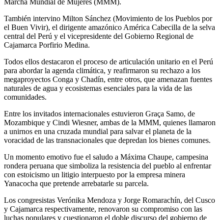
Marcha Mundial de Mujeres (MMM).
También intervino Milton Sánchez (Movimiento de los Pueblos por
el Buen Vivir), el dirigente amazónico América Cabecilla de la selva
central del Perú y el vicepresidente del Gobierno Regional de
Cajamarca Porfirio Medina.
Todos ellos destacaron el proceso de articulación unitario en el Perú
para abordar la agenda climática, y reafirmaron su rechazo a los
megaproyectos Conga y Chadín, entre otros, que amenazan fuentes
naturales de agua y ecosistemas esenciales para la vida de las
comunidades.
Entre los invitados internacionales estuvieron Graça Samo, de
Mozambique y Cindi Wiesner, ambas de la MMM, quienes llamaron
a unirnos en una cruzada mundial para salvar el planeta de la
voracidad de las transnacionales que depredan los bienes comunes.
Un momento emotivo fue el saludo a Máxima Chaupe, campesina
rondera peruana que simboliza la resistencia del pueblo al enfrentar
con estoicismo un litigio interpuesto por la empresa minera
Yanacocha que pretende arrebatarle su parcela.
Los congresistas Verónika Mendoza y Jorge Romarachín, del Cusco
y Cajamarca respectivamente, renovaron su compromiso con las
luchas populares y cuestionaron el doble discurso del gobierno de