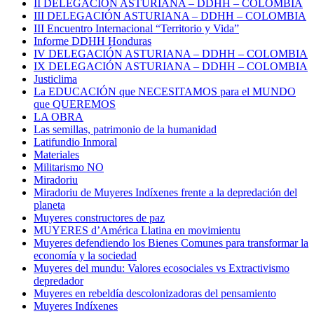
II DELEGACIÓN ASTURIANA – DDHH – COLOMBIA
III DELEGACIÓN ASTURIANA – DDHH – COLOMBIA
III Encuentro Internacional “Territorio y Vida”
Informe DDHH Honduras
IV DELEGACIÓN ASTURIANA – DDHH – COLOMBIA
IX DELEGACIÓN ASTURIANA – DDHH – COLOMBIA
Justiclima
La EDUCACIÓN que NECESITAMOS para el MUNDO
que QUEREMOS
LA OBRA
Las semillas, patrimonio de la humanidad
Latifundio Inmoral
Materiales
Militarismo NO
Miradoriu
Miradoriu de Muyeres Indíxenes frente a la depredación del
planeta
Muyeres constructores de paz
MUYERES d’América Llatina en movimientu
Muyeres defendiendo los Bienes Comunes para transformar la
economía y la sociedad
Muyeres del mundu: Valores ecosociales vs Extractivismo
depredador
Muyeres en rebeldía descolonizadoras del pensamiento
Muyeres Indíxenes