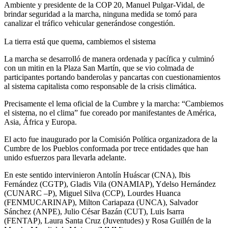
Ambiente y presidente de la COP 20, Manuel Pulgar-Vidal, de
brindar seguridad a la marcha, ninguna medida se tomó para
canalizar el tráfico vehicular generándose congestión.
La tierra está que quema, cambiemos el sistema
La marcha se desarrolló de manera ordenada y pacífica y culminó
con un mitin en la Plaza San Martín, que se vio colmada de
participantes portando banderolas y pancartas con cuestionamientos
al sistema capitalista como responsable de la crisis climática.
Precisamente el lema oficial de la Cumbre y la marcha: “Cambiemos
el sistema, no el clima” fue coreado por manifestantes de América,
Asia, África y Europa.
El acto fue inaugurado por la Comisión Política organizadora de la
Cumbre de los Pueblos conformada por trece entidades que han
unido esfuerzos para llevarla adelante.
En este sentido intervinieron Antolín Huáscar (CNA), Ibis
Fernández (CGTP), Gladis Vila (ONAMIAP), Ydelso Hernández
(CUNARC –P), Miguel Silva (CCP), Lourdes Huanca
(FENMUCARINAP), Milton Cariapaza (UNCA), Salvador
Sánchez (ANPE), Julio César Bazán (CUT), Luis Isarra
(FENTAP), Laura Santa Cruz (Juventudes) y Rosa Guillén de la