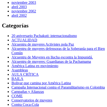
noviembre 2003
abril 2003
noviembre 2002
abril 2002
Categorías
20 aniversario Pachakuti: internacionalismo
ACTUALIDAD
Alcuentru de muyeres Activistes pola Paz
Alcuentru de muyeres defensoras de la Soberanía para el Bien
Común
Alcuentru de Muyeres en llucha escontra la Impunidá.
Alcuentru de muyeres: Guardianas de la Pachamama
América Latina en movimiento
Asambleas
AULA CRÍTICA
BAILA
Bolivar que camina por América Latina
Campaña Internacional contra el Paramilitarismo en Colombia
Campañas y Alianzas
COME
Conservatorios de muyeres
Contra Coca-Cola