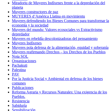
Miradoriu de Muyeres Indíxenes frente a la depredación del
planeta
Muyeres constructores de paz
MUYERES d’América Llatina en movimientu
Muyeres defendiendo los Bienes Comunes para transformar la
economía y la sociedad
Muyeres del mundu: Valores ecosociales vs Extractivismo
depredador
Muyeres en rebeldía descolonizadoras del pensamiento
Muyeres Indíxenes
Muyeres pola defensa de la alimentación, equidad y soberanía
Muyeres reafirmando Drechos – los Drechos de los Pueblos
Nota SOL
Organizaciones
Pachakuti
Palestina
PAV
Por la Justicia Social y Ambiental en defensa de los bienes
comunes
Publicaciones
Reforma Agraria y Recursos Naturales: Una exigencia de los
Pueblos.
Resistencia
Sabiduría
Sensibilización