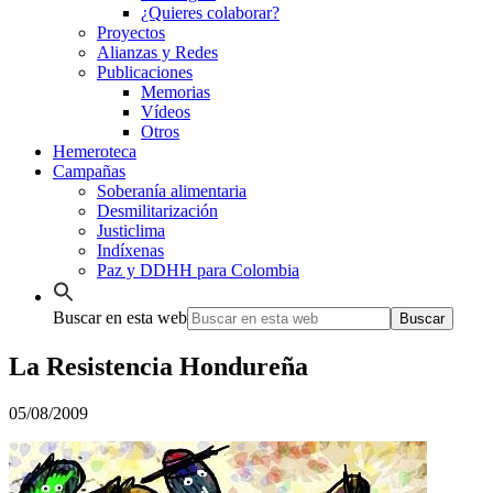
¿Quieres colaborar?
Proyectos
Alianzas y Redes
Publicaciones
Memorias
Vídeos
Otros
Hemeroteca
Campañas
Soberanía alimentaria
Desmilitarización
Justiclima
Indíxenas
Paz y DDHH para Colombia
Buscar en esta web
La Resistencia Hondureña
05/08/2009