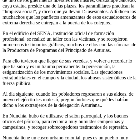
de uno de los guerrilleros liberales más ilustres, Guadalupe Salcedo,
cuya estatua preside una de las plazas, los paramilitares practican la
“limpieza social”, y dicen que ya llevan 15 asesinatos. Allí dicen los
muchachos que los panfletos amenazantes de esos escuadroneros de
extrema derecha se entregan a la puerta de los colegios..
En el edificio del SENA, institución oficial de formación
profesional, se realizó un taller con las victimas, y se recogieron
numerosos testimonios gráficos, muchos de ellos con las cámaras de
la Productora de Programas del Principado de Asturias.
Para ello tuvieron que llegar de sus veredas, y volver a recordar lo
que ha sido y es un trauma permanente: la persecución, la
estigmatización de los movimientos sociales. Las ejecuciones
extrajudiciales en el campo y la ciudad, los abusos sistemáticos de la
fuerza pública.
Al día siguiente, cuando los pobladores regresaron a sus aldeas, de
nuevo el ejército les molestó, preguntándoles que qué les habían
dicho a los extranjeros de la delegación Asturiana..
En Nunchía, hubo de utilizarse el salón parroquial, y los buenos
oficios del párroco, para recibir a muy humildes campesinas y
campesinos, y recoger sobrecogedores testimonios de represión.
Nunchía tiene un casco urbano colonial, pues es un pueblo muy