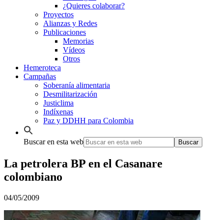
¿Quieres colaborar?
Proyectos
Alianzas y Redes
Publicaciones
Memorias
Vídeos
Otros
Hemeroteca
Campañas
Soberanía alimentaria
Desmilitarización
Justiclima
Indíxenas
Paz y DDHH para Colombia
Buscar en esta web
La petrolera BP en el Casanare
colombiano
04/05/2009