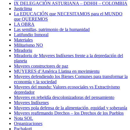
IX DELEGACIÓN ASTURIANA – DDHH – COLOMBIA
Justiclima
La EDUCACIÓN que NECESITAMOS para el MUNDO
que QUEREMOS
LA OBRA
Las semillas, patrimonio de la humanidad
Latifundio Inmoral
Materiales
Militarismo NO
Miradoriu
Miradoriu de Muyeres Indíxenes frente a la depredación del
planeta
Muyeres constructores de paz
MUYERES d’América Llatina en movimientu
Muyeres defendiendo los Bienes Comunes para transformar la
economía y la sociedad
Muyeres del mundu: Valores ecosociales vs Extractivismo
depredador
Muyeres en rebeldía descolonizadoras del pensamiento
Muyeres Indíxenes
Muyeres pola defensa de la alimentación, equidad y soberanía
Muyeres reafirmando Drechos – los Drechos de los Pueblos
Nota SOL
Organizaciones
Pachakuti