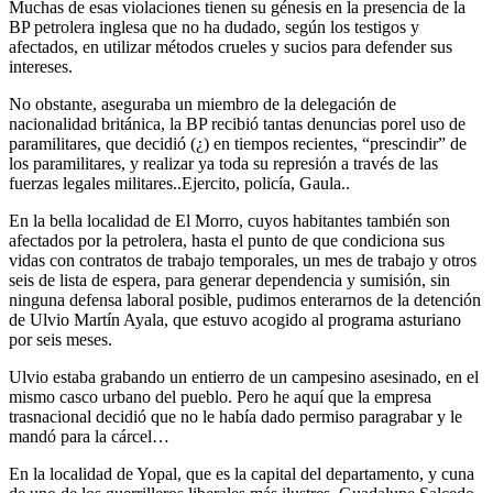
Muchas de esas violaciones tienen su génesis en la presencia de la
BP petrolera inglesa que no ha dudado, según los testigos y
afectados, en utilizar métodos crueles y sucios para defender sus
intereses.
No obstante, aseguraba un miembro de la delegación de
nacionalidad británica, la BP recibió tantas denuncias porel uso de
paramilitares, que decidió (¿) en tiempos recientes, “prescindir” de
los paramilitares, y realizar ya toda su represión a través de las
fuerzas legales militares..Ejercito, policía, Gaula..
En la bella localidad de El Morro, cuyos habitantes también son
afectados por la petrolera, hasta el punto de que condiciona sus
vidas con contratos de trabajo temporales, un mes de trabajo y otros
seis de lista de espera, para generar dependencia y sumisión, sin
ninguna defensa laboral posible, pudimos enterarnos de la detención
de Ulvio Martín Ayala, que estuvo acogido al programa asturiano
por seis meses.
Ulvio estaba grabando un entierro de un campesino asesinado, en el
mismo casco urbano del pueblo. Pero he aquí que la empresa
trasnacional decidió que no le había dado permiso paragrabar y le
mandó para la cárcel…
En la localidad de Yopal, que es la capital del departamento, y cuna