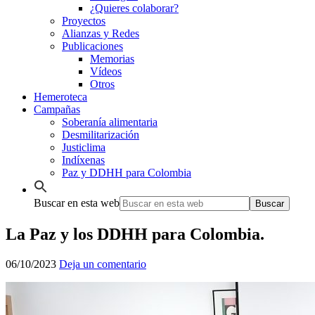
¿Quieres colaborar?
Proyectos
Alianzas y Redes
Publicaciones
Memorias
Vídeos
Otros
Hemeroteca
Campañas
Soberanía alimentaria
Desmilitarización
Justiclima
Indíxenas
Paz y DDHH para Colombia
Buscar en esta web
La Paz y los DDHH para Colombia.
06/10/2023
Deja un comentario