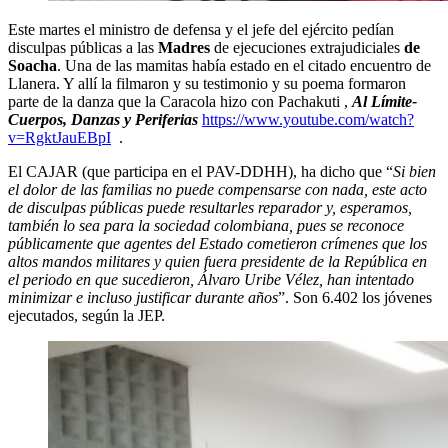
Este martes el ministro de defensa y el jefe del ejército pedían
disculpas públicas a las
Madres
de ejecuciones extrajudiciales
de
Soacha
. Una de las mamitas había estado en el citado encuentro de
Llanera. Y allí la filmaron y su testimonio y su poema formaron
parte de la danza que la Caracola hizo con Pachakuti ,
Al Límite-
Cuerpos, Danzas y Periferias
https://www.youtube.com/watch?
v=RgktJauEBpI
.
El CAJAR (que participa en el PAV-DDHH), ha dicho que “
Si bien
el dolor de las familias no puede compensarse con nada, este acto
de disculpas públicas puede resultarles reparador y, esperamos,
también lo sea para la sociedad colombiana, pues se reconoce
públicamente que agentes del Estado cometieron crímenes que los
altos mandos militares y quien fuera presidente de la República en
el periodo en que sucedieron, Álvaro Uribe Vélez, han intentado
minimizar e incluso justificar durante años
”. Son 6.402 los jóvenes
ejecutados, según la JEP.