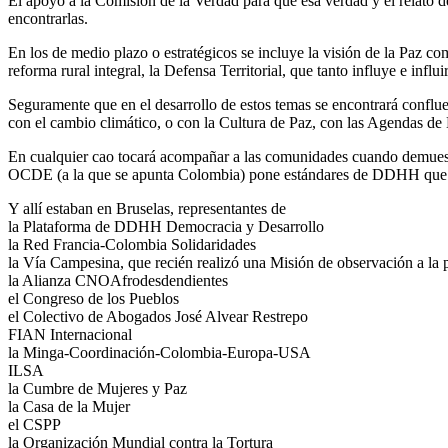
El apoyo a la Comisión de la Verdad para que esa verdad y el relato 
encontrarlas.
En los de medio plazo o estratégicos se incluye la visión de la Paz 
reforma rural integral, la Defensa Territorial, que tanto influye e infl
Seguramente que en el desarrollo de estos temas se encontrará conflue
con el cambio climático, o con la Cultura de Paz, con las Agendas de
En cualquier cao tocará acompañar a las comunidades cuando demuestr
OCDE (a la que se apunta Colombia) pone estándares de DDHH que este
Y allí estaban en Bruselas, representantes de
la Plataforma de DDHH Democracia y Desarrollo
la Red Francia-Colombia Solidaridades
la Vía Campesina, que recién realizó una Misión de observación a la
la Alianza CNOAfrodesdendientes
el Congreso de los Pueblos
el Colectivo de Abogados José Alvear Restrepo
FIAN Internacional
la Minga-Coordinación-Colombia-Europa-USA
ILSA
la Cumbre de Mujeres y Paz
la Casa de la Mujer
el CSPP
la Organización Mundial contra la Tortura