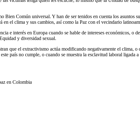
de las víctimas tenga quien les escuche, lo mismo que la Unidad de búsq
como Bien Común universal. Y han de ser tenidos en cuenta los asuntos 
uirá en el clima y sus cambios, así como la Paz con el vecindario latinoa
ncia e interés en Europa cuando se hable de intereses económicos, o de 
 Equidad y diversidad sexual.
an que el extractivismo actúa modificando negativamente el clima, o c
 país no cumple, o cuando se muestra la esclavitud laboral ligada a 
 paz en Colombia