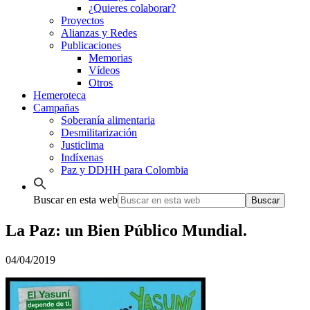
¿Quieres colaborar?
Proyectos
Alianzas y Redes
Publicaciones
Memorias
Vídeos
Otros
Hemeroteca
Campañas
Soberanía alimentaria
Desmilitarización
Justiclima
Indíxenas
Paz y DDHH para Colombia
Buscar en esta web
La Paz: un Bien Público Mundial.
04/04/2019