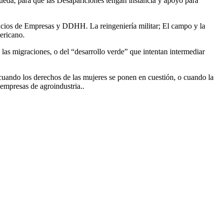
ueda, para que las Desapariciones tengan instancia y apoyo para
sucios de Empresas y DDHH. La reingeniería militar; El campo y la
mericano.
las migraciones, o del “desarrollo verde” que intentan intermediar
uando los derechos de las mujeres se ponen en cuestión, o cuando la
empresas de agroindustria..