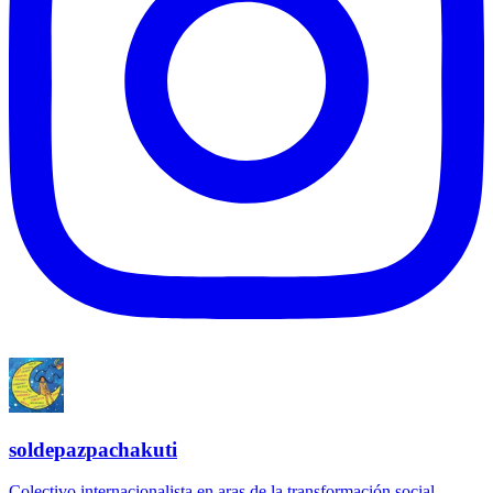
soldepazpachakuti
Colectivo internacionalista en aras de la transformación social.