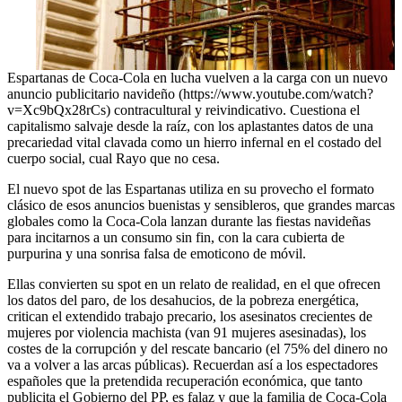
Espartanas de Coca-Cola en lucha vuelven a la carga con un nuevo
anuncio publicitario navideño (https://www.youtube.com/watch?
v=Xc9bQx28rCs) contracultural y reivindicativo. Cuestiona el
capitalismo salvaje desde la raíz, con los aplastantes datos de una
precariedad vital clavada como un hierro infernal en el costado del
cuerpo social, cual Rayo que no cesa.
El nuevo spot de las Espartanas utiliza en su provecho el formato
clásico de esos anuncios buenistas y sensibleros, que grandes marcas
globales como la Coca-Cola lanzan durante las fiestas navideñas
para incitarnos a un consumo sin fin, con la cara cubierta de
purpurina y una sonrisa falsa de emoticono de móvil.
Ellas convierten su spot en un relato de realidad, en el que ofrecen
los datos del paro, de los desahucios, de la pobreza energética,
critican el extendido trabajo precario, los asesinatos crecientes de
mujeres por violencia machista (van 91 mujeres asesinadas), los
costes de la corrupción y del rescate bancario (el 75% del dinero no
va a volver a las arcas públicas). Recuerdan así a los espectadores
españoles que la pretendida recuperación económica, que tanto
publicita el Gobierno del PP, es falaz y que la familia de Coca-Cola