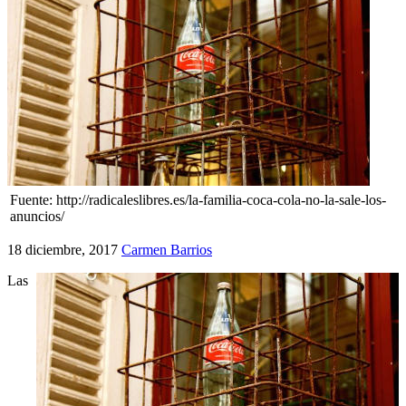
Fuente: http://radicaleslibres.es/la-familia-coca-cola-no-la-sale-los-
anuncios/
18 diciembre, 2017
Carmen Barrios
Las