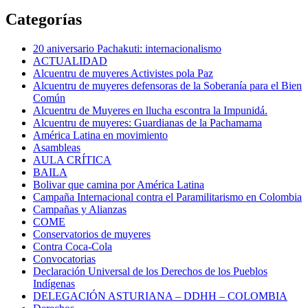
Categorías
20 aniversario Pachakuti: internacionalismo
ACTUALIDAD
Alcuentru de muyeres Activistes pola Paz
Alcuentru de muyeres defensoras de la Soberanía para el Bien
Común
Alcuentru de Muyeres en llucha escontra la Impunidá.
Alcuentru de muyeres: Guardianas de la Pachamama
América Latina en movimiento
Asambleas
AULA CRÍTICA
BAILA
Bolivar que camina por América Latina
Campaña Internacional contra el Paramilitarismo en Colombia
Campañas y Alianzas
COME
Conservatorios de muyeres
Contra Coca-Cola
Convocatorias
Declaración Universal de los Derechos de los Pueblos
Indígenas
DELEGACIÓN ASTURIANA – DDHH – COLOMBIA