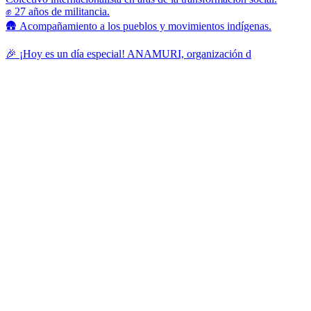
✊ 27 años de militancia.
🛖 Acompañamiento a los pueblos y movimientos indígenas.
🎉 ¡Hoy es un día especial! ANAMURI, organización d