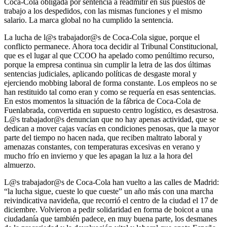
Coca-Cola obligada por sentencia a readmitir en sus puestos de
trabajo a los despedidos, con las mismas funciones y el mismo
salario. La marca global no ha cumplido la sentencia.
La lucha de l@s trabajador@s de Coca-Cola sigue, porque el
conflicto permanece. Ahora toca decidir al Tribunal Constitucional,
que es el lugar al que CCOO ha apelado como penúltimo recurso,
porque la empresa continua sin cumplir la letra de las dos últimas
sentencias judiciales, aplicando políticas de desgaste moral y
ejerciendo mobbing laboral de forma constante. Los empleos no se
han restituido tal como eran y como se requería en esas sentencias.
En estos momentos la situación de la fábrica de Coca-Cola de
Fuenlabrada, convertida en supuesto centro logístico, es desastrosa.
L@s trabajador@s denuncian que no hay apenas actividad, que se
dedican a mover cajas vacías en condiciones penosas, que la mayor
parte del tiempo no hacen nada, que reciben maltrato laboral y
amenazas constantes, con temperaturas excesivas en verano y
mucho frío en invierno y que les apagan la luz a la hora del
almuerzo.
L@s trabajador@s de Coca-Cola han vuelto a las calles de Madrid:
“la lucha sigue, cueste lo que cueste” un año más con una marcha
reivindicativa navideña, que recorrió el centro de la ciudad el 17 de
diciembre. Volvieron a pedir solidaridad en forma de boicot a una
ciudadanía que también padece, en muy buena parte, los desmanes