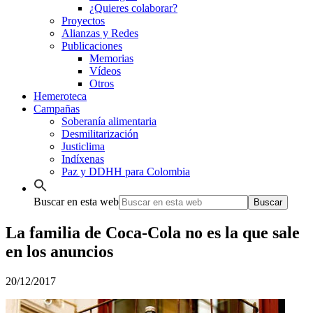
¿Quieres colaborar?
Proyectos
Alianzas y Redes
Publicaciones
Memorias
Vídeos
Otros
Hemeroteca
Campañas
Soberanía alimentaria
Desmilitarización
Justiclima
Indíxenas
Paz y DDHH para Colombia
Buscar en esta web
La familia de Coca-Cola no es la que sale
en los anuncios
20/12/2017