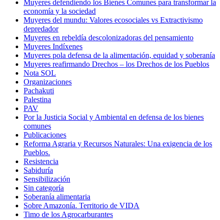
Muyeres defendiendo los Bienes Comunes para transformar la
economía y la sociedad
Muyeres del mundu: Valores ecosociales vs Extractivismo
depredador
Muyeres en rebeldía descolonizadoras del pensamiento
Muyeres Indíxenes
Muyeres pola defensa de la alimentación, equidad y soberanía
Muyeres reafirmando Drechos – los Drechos de los Pueblos
Nota SOL
Organizaciones
Pachakuti
Palestina
PAV
Por la Justicia Social y Ambiental en defensa de los bienes
comunes
Publicaciones
Reforma Agraria y Recursos Naturales: Una exigencia de los
Pueblos.
Resistencia
Sabiduría
Sensibilización
Sin categoría
Soberanía alimentaria
Sobre Amazonía. Territorio de VIDA
Timo de los Agrocarburantes