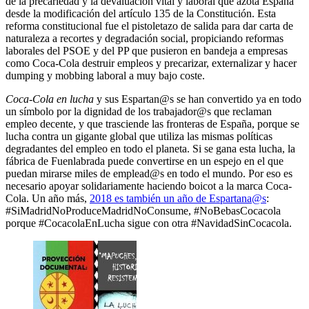
de la precariedad y la devaluación vital y laboral que azota España
desde la modificación del artículo 135 de la Constitución. Esta
reforma constitucional fue el pistoletazo de salida para dar carta de
naturaleza a recortes y degradación social, propiciando reformas
laborales del PSOE y del PP que pusieron en bandeja a empresas
como Coca-Cola destruir empleos y precarizar, externalizar y hacer
dumping y mobbing laboral a muy bajo coste.
Coca-Cola en lucha
y sus Espartan@s se han convertido ya en todo
un símbolo por la dignidad de los trabajador@s que reclaman
empleo decente, y que trasciende las fronteras de España, porque se
lucha contra un gigante global que utiliza las mismas políticas
degradantes del empleo en todo el planeta. Si se gana esta lucha, la
fábrica de Fuenlabrada puede convertirse en un espejo en el que
puedan mirarse miles de emplead@s en todo el mundo. Por eso es
necesario apoyar solidariamente haciendo boicot a la marca Coca-
Cola. Un año más,
2018 es también un año de Espartana@s
:
#SiMadridNoProduceMadridNoConsume, #NoBebasCocacola
porque #CocacolaEnLucha sigue con otra #NavidadSinCocacola.