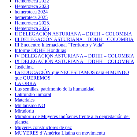
Hemeroteca 2022
Hemeroteca 2023
hemeroteca 2024
hemeroteca 2025
Hemeroteca 2025.
Hemeroteca 2026
II DELEGACIÓN ASTURIANA – DDHH – COLOMBIA
III DELEGACIÓN ASTURIANA – DDHH – COLOMBIA
III Encuentro Internacional “Territorio y Vida”
Informe DDHH Honduras
IV DELEGACIÓN ASTURIANA – DDHH – COLOMBIA
IX DELEGACIÓN ASTURIANA – DDHH – COLOMBIA
Justiclima
La EDUCACIÓN que NECESITAMOS para el MUNDO
que QUEREMOS
LA OBRA
Las semillas, patrimonio de la humanidad
Latifundio Inmoral
Materiales
Militarismo NO
Miradoriu
Miradoriu de Muyeres Indíxenes frente a la depredación del
planeta
Muyeres constructores de paz
MUYERES d’América Llatina en movimientu