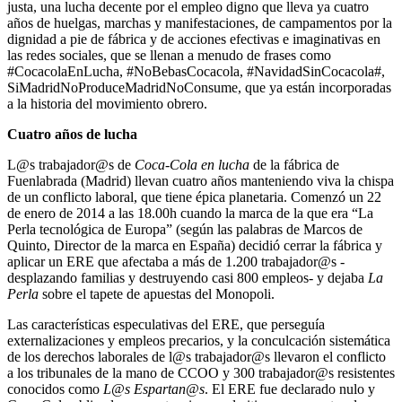
justa, una lucha decente por el empleo digno que lleva ya cuatro
años de huelgas, marchas y manifestaciones, de campamentos por la
dignidad a pie de fábrica y de acciones efectivas e imaginativas en
las redes sociales, que se llenan a menudo de frases como
#CocacolaEnLucha, #NoBebasCocacola, #NavidadSinCocacola#,
SiMadridNoProduceMadridNoConsume, que ya están incorporadas
a la historia del movimiento obrero.
Cuatro años de lucha
L@s trabajador@s de
Coca-Cola en lucha
de la fábrica de
Fuenlabrada (Madrid) llevan cuatro años manteniendo viva la chispa
de un conflicto laboral, que tiene épica planetaria. Comenzó un 22
de enero de 2014 a las 18.00h cuando la marca de la que era “La
Perla tecnológica de Europa” (según las palabras de Marcos de
Quinto, Director de la marca en España) decidió cerrar la fábrica y
aplicar un ERE que afectaba a más de 1.200 trabajador@s -
desplazando familias y destruyendo casi 800 empleos- y dejaba
La
Perla
sobre el tapete de apuestas del Monopoli.
Las características especulativas del ERE, que perseguía
externalizaciones y empleos precarios, y la conculcación sistemática
de los derechos laborales de l@s trabajador@s llevaron el conflicto
a los tribunales de la mano de CCOO y 300 trabajador@s resistentes
conocidos como
L@s Espartan@s
. El ERE fue declarado nulo y