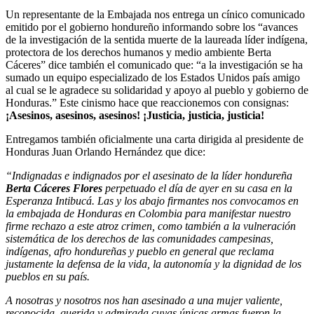
Un representante de la Embajada nos entrega un cínico comunicado
emitido por el gobierno hondureño informando sobre los “avances
de la investigación de la sentida muerte de la laureada líder indígena,
protectora de los derechos humanos y medio ambiente Berta
Cáceres” dice también el comunicado que: “a la investigación se ha
sumado un equipo especializado de los Estados Unidos país amigo
al cual se le agradece su solidaridad y apoyo al pueblo y gobierno de
Honduras.” Este cinismo hace que reaccionemos con consignas:
¡Asesinos, asesinos, asesinos! ¡Justicia, justicia, justicia!
Entregamos también oficialmente una carta dirigida al presidente de
Honduras Juan Orlando Hernández que dice:
“Indignadas e indignados por el asesinato de la líder hondureña
Berta Cáceres Flores
perpetuado el día de ayer en su casa en la
Esperanza Intibucá. Las y los abajo firmantes nos convocamos en
la embajada de Honduras en Colombia para manifestar nuestro
firme rechazo a este atroz crimen, como también a la vulneración
sistemática de los derechos de las comunidades campesinas,
indígenas, afro hondureñas y pueblo en general que reclama
justamente la defensa de la vida, la autonomía y la dignidad de los
pueblos en su país.
A nosotras y nosotros nos han asesinado a una mujer valiente,
reconocida, querida y admirada cuyas únicas armas fueron la