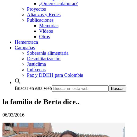
¿Quieres colaborar?
Proyectos
Alianzas y Redes
Publicaciones
Memorias
Vídeos
Otros
Hemeroteca
Campañas
Soberanía alimentaria
Desmilitarización
Justiclima
Indíxenas
Paz y DDHH para Colombia
Buscar en esta web
la familia de Berta dice..
06/03/2016