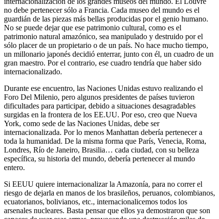
internacionalización de los grandes museos del mundo. El Louvre
no debe pertenecer sólo a Francia. Cada museo del mundo es el
guardián de las piezas más bellas producidas por el genio humano.
No se puede dejar que ese patrimonio cultural, como es el
patrimonio natural amazónico, sea manipulado y destruido por el
sólo placer de un propietario o de un país. No hace mucho tiempo,
un millonario japonés decidió enterrar, junto con él, un cuadro de un
gran maestro. Por el contrario, ese cuadro tendría que haber sido
internacionalizado.
Durante ese encuentro, las Naciones Unidas estuvo realizando el
Foro Del Milenio, pero algunos presidentes de países tuvieron
dificultades para participar, debido a situaciones desagradables
surgidas en la frontera de los EE.UU. Por eso, creo que Nueva
York, como sede de las Naciones Unidas, debe ser
internacionalizada. Por lo menos Manhattan debería pertenecer a
toda la humanidad. De la misma forma que París, Venecia, Roma,
Londres, Río de Janeiro, Brasilia… cada ciudad, con su belleza
específica, su historia del mundo, debería pertenecer al mundo
entero.
Si EEUU quiere internacionalizar la Amazonía, para no correr el
riesgo de dejarla en manos de los brasileños, peruanos, colombianos,
ecuatorianos, bolivianos, etc., internacionalicemos todos los
arsenales nucleares. Basta pensar que ellos ya demostraron que son