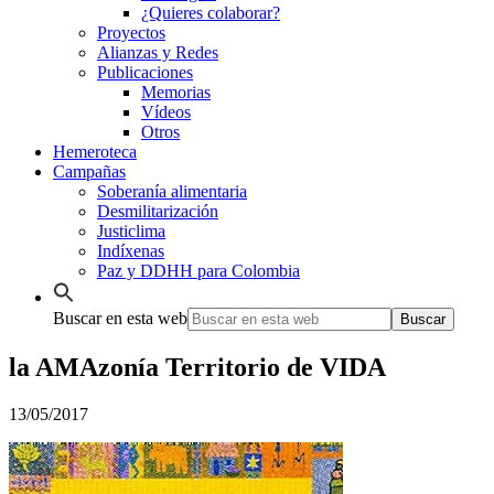
¿Quieres colaborar?
Proyectos
Alianzas y Redes
Publicaciones
Memorias
Vídeos
Otros
Hemeroteca
Campañas
Soberanía alimentaria
Desmilitarización
Justiclima
Indíxenas
Paz y DDHH para Colombia
Buscar en esta web
la AMAzonía Territorio de VIDA
13/05/2017