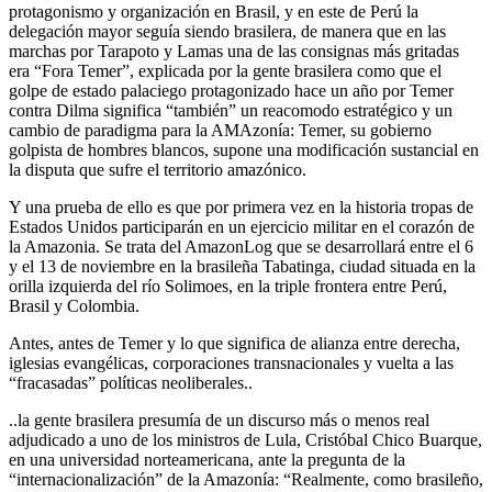
protagonismo y organización en Brasil, y en este de Perú la
delegación mayor seguía siendo brasilera, de manera que en las
marchas por Tarapoto y Lamas una de las consignas más gritadas
era “Fora Temer”, explicada por la gente brasilera como que el
golpe de estado palaciego protagonizado hace un año por Temer
contra Dilma significa “también” un reacomodo estratégico y un
cambio de paradigma para la AMAzonía: Temer, su gobierno
golpista de hombres blancos, supone una modificación sustancial en
la disputa que sufre el territorio amazónico.
Y una prueba de ello es que por primera vez en la historia tropas de
Estados Unidos participarán en un ejercicio militar en el corazón de
la Amazonia. Se trata del AmazonLog que se desarrollará entre el 6
y el 13 de noviembre en la brasileña Tabatinga, ciudad situada en la
orilla izquierda del río Solimoes, en la triple frontera entre Perú,
Brasil y Colombia.
Antes, antes de Temer y lo que significa de alianza entre derecha,
iglesias evangélicas, corporaciones transnacionales y vuelta a las
“fracasadas” políticas neoliberales..
..la gente brasilera presumía de un discurso más o menos real
adjudicado a uno de los ministros de Lula, Cristóbal Chico Buarque,
en una universidad norteamericana, ante la pregunta de la
“internacionalización” de la Amazonía: “Realmente, como brasileño,