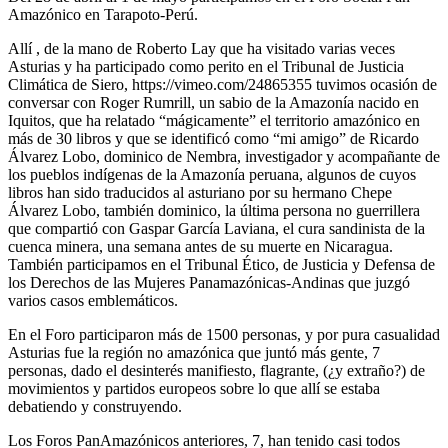
Amazónico en Tarapoto-Perú.
Allí , de la mano de Roberto Lay que ha visitado varias veces
Asturias y ha participado como perito en el Tribunal de Justicia
Climática de Siero, https://vimeo.com/24865355 tuvimos ocasión de
conversar con Roger Rumrill, un sabio de la Amazonía nacido en
Iquitos, que ha relatado “mágicamente” el territorio amazónico en
más de 30 libros y que se identificó como “mi amigo” de Ricardo
Álvarez Lobo, dominico de Nembra, investigador y acompañante de
los pueblos indígenas de la Amazonía peruana, algunos de cuyos
libros han sido traducidos al asturiano por su hermano Chepe
Álvarez Lobo, también dominico, la última persona no guerrillera
que compartió con Gaspar García Laviana, el cura sandinista de la
cuenca minera, una semana antes de su muerte en Nicaragua.
También participamos en el Tribunal Ético, de Justicia y Defensa de
los Derechos de las Mujeres Panamazónicas-Andinas que juzgó
varios casos emblemáticos.
En el Foro participaron más de 1500 personas, y por pura casualidad
Asturias fue la región no amazónica que juntó más gente, 7
personas, dado el desinterés manifiesto, flagrante, (¿y extraño?) de
movimientos y partidos europeos sobre lo que allí se estaba
debatiendo y construyendo.
Los Foros PanAmazónicos anteriores, 7, han tenido casi todos