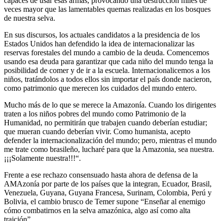
capaces de usar esas armas, provocando una destrucción miles de
veces mayor que las lamentables quemas realizadas en los bosques
de nuestra selva.
En sus discursos, los actuales candidatos a la presidencia de los
Estados Unidos han defendido la idea de internacionalizar las
reservas forestales del mundo a cambio de la deuda. Comencemos
usando esa deuda para garantizar que cada niño del mundo tenga la
posibilidad de comer y de ir a la escuela. Internacionalicemos a los
niños, tratándolos a todos ellos sin importar el país donde nacieron,
como patrimonio que merecen los cuidados del mundo entero.
Mucho más de lo que se merece la Amazonía. Cuando los dirigentes
traten a los niños pobres del mundo como Patrimonio de la
Humanidad, no permitirán que trabajen cuando deberían estudiar;
que mueran cuando deberían vivir. Como humanista, acepto
defender la internacionalización del mundo; pero, mientras el mundo
me trate como brasileño, lucharé para que la Amazonia, sea nuestra.
¡¡¡Solamente nuestra!!!“.
Frente a ese rechazo consensuado hasta ahora de defensa de la
AMAzonía por parte de los países que la integran, Ecuador, Brasil,
Venezuela, Guyana, Guyana Francesa, Surinam, Colombia, Perú y
Bolivia, el cambio brusco de Temer supone “Enseñar al enemigo
cómo combatirnos en la selva amazónica, algo así como alta
traición”.