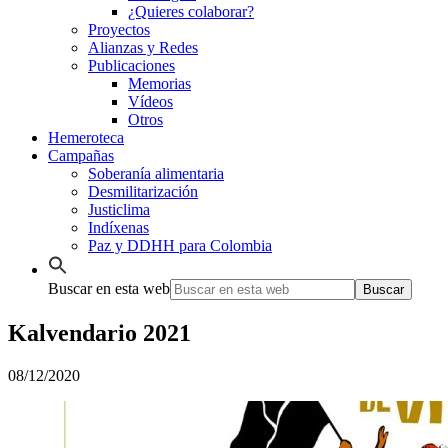
¿Quieres colaborar?
Proyectos
Alianzas y Redes
Publicaciones
Memorias
Vídeos
Otros
Hemeroteca
Campañas
Soberanía alimentaria
Desmilitarización
Justiclima
Indíxenas
Paz y DDHH para Colombia
Buscar en esta web
Kalvendario 2021
08/12/2020