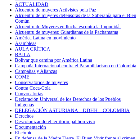
ACTUALIDAD
Alcuentru de muyeres Activistes pola Paz
Alcuentru de muyeres defensoras de la Soberanía para el Bien
Común
Alcuentru de Muyeres en llucha escontra la Impunidá.
Alcuentru de muyeres: Guardianas de la Pachamama
América Latina en movimiento
Asambleas
AULA CRÍTICA
BAILA
Bolivar que camina por América Latina
Campaña Internacional contra el Paramilitarismo en Colombia
Campañas y Alianzas
COME
Conservatorios de muyeres
Contra Coca-Cola
Convocatorias
Declaración Universal de los Derechos de los Pueblos
Indígenas
DELEGACIÓN ASTURIANA – DDHH – COLOMBIA
Derechos
Descolonizando el territoriu pal bon vivir
Documentación
El cómic
En defensa de la Madre Tierra. El Buen Vivir frente al crimen