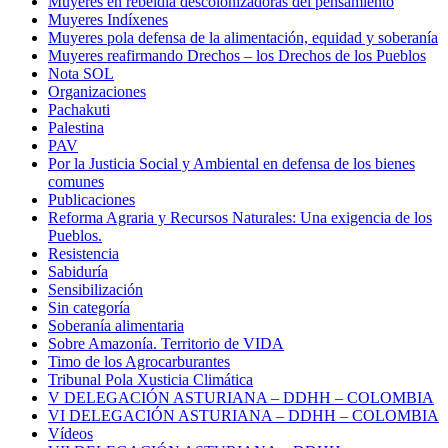
Muyeres en rebeldía descolonizadoras del pensamiento
Muyeres Indíxenes
Muyeres pola defensa de la alimentación, equidad y soberanía
Muyeres reafirmando Drechos – los Drechos de los Pueblos
Nota SOL
Organizaciones
Pachakuti
Palestina
PAV
Por la Justicia Social y Ambiental en defensa de los bienes
comunes
Publicaciones
Reforma Agraria y Recursos Naturales: Una exigencia de los
Pueblos.
Resistencia
Sabiduría
Sensibilización
Sin categoría
Soberanía alimentaria
Sobre Amazonía. Territorio de VIDA
Timo de los Agrocarburantes
Tribunal Pola Xusticia Climática
V DELEGACIÓN ASTURIANA – DDHH – COLOMBIA
VI DELEGACIÓN ASTURIANA – DDHH – COLOMBIA
Vídeos