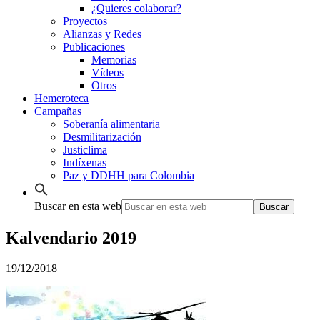
¿Quieres colaborar?
Proyectos
Alianzas y Redes
Publicaciones
Memorias
Vídeos
Otros
Hemeroteca
Campañas
Soberanía alimentaria
Desmilitarización
Justiclima
Indíxenas
Paz y DDHH para Colombia
Buscar en esta web
Kalvendario 2019
19/12/2018