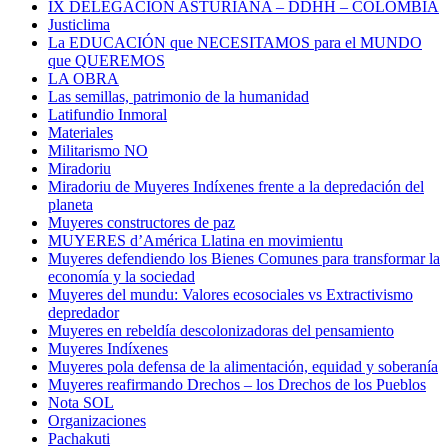
IX DELEGACIÓN ASTURIANA – DDHH – COLOMBIA
Justiclima
La EDUCACIÓN que NECESITAMOS para el MUNDO
que QUEREMOS
LA OBRA
Las semillas, patrimonio de la humanidad
Latifundio Inmoral
Materiales
Militarismo NO
Miradoriu
Miradoriu de Muyeres Indíxenes frente a la depredación del
planeta
Muyeres constructores de paz
MUYERES d’América Llatina en movimientu
Muyeres defendiendo los Bienes Comunes para transformar la
economía y la sociedad
Muyeres del mundu: Valores ecosociales vs Extractivismo
depredador
Muyeres en rebeldía descolonizadoras del pensamiento
Muyeres Indíxenes
Muyeres pola defensa de la alimentación, equidad y soberanía
Muyeres reafirmando Drechos – los Drechos de los Pueblos
Nota SOL
Organizaciones
Pachakuti