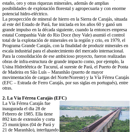
estaño, oro y otras riquezas minerales, además de amplias
posibilidades de explotación florestal y agropecuaria y con enorme
potencial hidro-eléctrico.
La prospección de mineral de hierro en la Sierra de Carajás, situada
al este del Estado de Pará, fue iniciada en los años 60 y ganó um
grande impulso en la década siguiente, cuando la entonces empresa
estatal Companhia Vale do Rio Doce (hoy Vale) asumió el control
total de la explotación de minerales en la región y crio, en 1979, el
Programa Grande Carajás, con la finalidad de produzir minerales en
escala industrial para el abastecimiento del mercado internacional.
Para la consolidación de ese ambicioso proyecto, fueron realizadas
obras de infra-estructura de grande impacto como, por ejemplo, la
Usina Hidrelétrica de Tucuruí, al sureste de Pará, el Puerto de Ponta
de Madeira en São Luís – Maranhão (puerto de mayor
movimentación de cargas del Norte/Noreste) y la Vía Férrea Carajás
(EFC – Estrada de Ferro Carajás, por sus siglas en portugués), entre
otras.
2. La Vía Férrea Carajás (EFC)
La Vía Férrea Carajás fue
inaugurada el dia 28 de
Febrero de 1985. Ella tiene
892 km de extensión y corta
25 municípios (04 de Pará y
21 de Maranhão), interligando