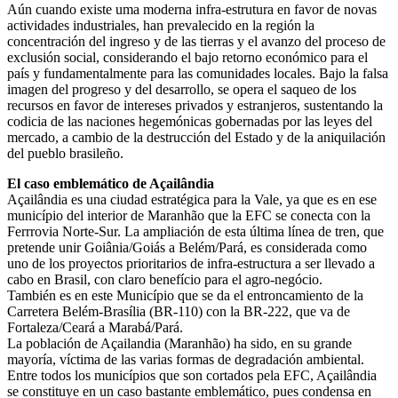
Aún cuando existe uma moderna infra-estrutura en favor de novas
actividades industriales, han prevalecido en la región la
concentración del ingreso y de las tierras y el avanzo del proceso de
exclusión social, considerando el bajo retorno económico para el
país y fundamentalmente para las comunidades locales. Bajo la falsa
imagen del progreso y del desarrollo, se opera el saqueo de los
recursos en favor de intereses privados y estranjeros, sustentando la
codicia de las naciones hegemónicas gobernadas por las leyes del
mercado, a cambio de la destrucción del Estado y de la aniquilación
del pueblo brasileño.
El caso emblemático de Açailândia
Açailândia es una ciudad estratégica para la Vale, ya que es en ese
município del interior de Maranhão que la EFC se conecta con la
Ferrrovia Norte-Sur. La ampliación de esta última línea de tren, que
pretende unir Goiânia/Goiás a Belém/Pará, es considerada como
uno de los proyectos prioritarios de infra-estructura a ser llevado a
cabo en Brasil, con claro benefício para el agro-negócio.
También es en este Município que se da el entroncamiento de la
Carretera Belém-Brasília (BR-110) con la BR-222, que va de
Fortaleza/Ceará a Marabá/Pará.
La población de Açailandia (Maranhão) ha sido, en su grande
mayoría, víctima de las varias formas de degradación ambiental.
Entre todos los municípios que son cortados pela EFC, Açailândia
se constituye en un caso bastante emblemático, pues condensa en