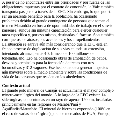
A pesar de no encontrarse entre sus prioridades y por fuerza de las
obligaciones impuestas por el contrato de concesión, la Vale también
transporta pasajeros a través de la EFC. Sin embargo, lo que podría
ser un aparente benefício para la población, ha ocasionado
problemas debido al grande contingente de personas que toman el
tren en Maranhão en busca de oportunidades de trabajo en el sureste
paraense, aunque sin ninguna capacitación para ejercer cualquier
tarea específica y, por eso mismo, destinadas al fracaso. Son también
corriqueros los atrasos, los accidentes y los atropellamientos.
La situación se agrava aún más considerando que la EFC está en
franco proceso de duplicación de sus vías en toda su extensión,
intentando alcanzar, en 2010, la meta de 100 millones de
toneladas/año. Eso ha ocasionado obras de ampliación de patios,
desvios y terminales para la formación de trenes con tres
locomotivas y 312 vagones. Ese hecho tiende a generar impactos
aún mayores sobre el medio ambiente y sobre las condiciones de
vida de las personas que residen en los alrededores.
Contexto actual
El grande polo mineral de Carajás es actualmente el mayor complejo
minero-metalúrgico del mundo. A lo largo de la EFC existen 14
siderúrgicas, concentradas en un rayo de apenas 150 km, instaladas
principalmente en las regiones de Marabá/Pará y
Açailândia/Maranhão. El mineral de hierro es exportado (100% en
el caso de varias siderúrgicas) para los mercados de EUA, Europa,