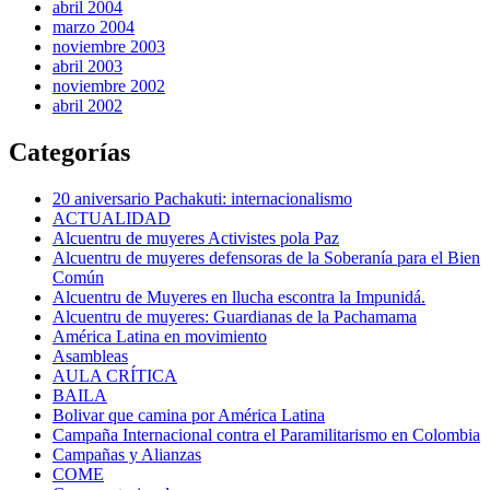
abril 2004
marzo 2004
noviembre 2003
abril 2003
noviembre 2002
abril 2002
Categorías
20 aniversario Pachakuti: internacionalismo
ACTUALIDAD
Alcuentru de muyeres Activistes pola Paz
Alcuentru de muyeres defensoras de la Soberanía para el Bien
Común
Alcuentru de Muyeres en llucha escontra la Impunidá.
Alcuentru de muyeres: Guardianas de la Pachamama
América Latina en movimiento
Asambleas
AULA CRÍTICA
BAILA
Bolivar que camina por América Latina
Campaña Internacional contra el Paramilitarismo en Colombia
Campañas y Alianzas
COME