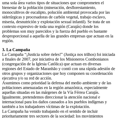
uma sola área varios tipos de situaciones que comprometen el
bienestar de la población (mineración, desflorestamiento,
monocultivos de eucalipto, polución ambiental provocada por las
siderúrgicas y procesadoras de carbón vegetal, trabajo esclavo,
miseria, desnutrición y explotación sexual infantil). Se trata de un
contexto expresivo de toda una región (Carajás) donde los
problemas son muy parecidos y la fuerza del pueblo es bastante
desproporcional a aquella de las grandes empresas que actuan en la
región.
3. La Campaña
La Campaña “¡Justicia sobre rieles!” (Justiça nos trilhos) foi iniciada
a finales de 2007, por iniciativa de los Misioneros Combonianos
(congregación de la Iglesia Católica) que actuan en diversas
regiones del Estado de Maranhão y contó con una rápida adesión de
otros grupos y organizaciones que hoy componen su coordenación
ejecutiva y/o su red de acción.
Asumimos como prioridad la defensa del medio ambiente y de las
poblaciones amenazadas en la región amazónica, especialmente
aquellas situadas en las márgenes de la Vía Férrea Carajás.
Igualmente, pretendemos direccionar la atención nacional e
internacional para los daños causados a los pueblos indígenas y
también a los trabajadores víctimas de la explotación.
La Campaña ha venido trabajando en el sentido de incluir
prioritariamente tres sectores de la sociedad: los movimientos