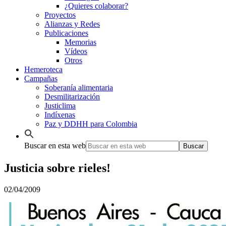
¿Quieres colaborar?
Proyectos
Alianzas y Redes
Publicaciones
Memorias
Vídeos
Otros
Hemeroteca
Campañas
Soberanía alimentaria
Desmilitarización
Justiclima
Indíxenas
Paz y DDHH para Colombia
Buscar en esta web
Justicia sobre rieles!
02/04/2009