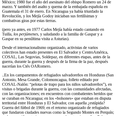
México; 1980 fue el año del asesinato del obispo Romero un 24 de
marzo. Y también del asalto y quema de la embajada española en
Guatemala el 31 de enero. En Nicaragua ya había triunfado la
Revolución, y los Mejía Godoy iniciaban sus fertilísimas y
combativas giras por estas tierras.
(pero ya antes, en 1977 Carlos Mejía había estado cantando en
Tuilla,
los perjúmenes
, y saludando a la familia de Gaspar y a
Gaspar en su penúltima visita a Asturias).
Desde el internacionalismo organizado, activistas de varios
colectivos han estado presentes en El Salvador y CentroAmérica,
COSAL, Las Segovias, Soldepaz, en diferentes etapas, antes de la
guerra, durante la guerra y después de la firma de la paz, después
nacerían los Ctés OARomero.
..En los campamentos de refugiados salvadoreños en Honduras (San
Antonio, Mesa Grande, Colomoncagua, folleto editado por
COSAL-Nalón: “pelotas de trapo para los niños salvadoreños”), en
visitas o brigadas durante la guerra, con las comunidades afectadas,
con las organizaciones; en encuentros con combatientes heridos que
se curaban en Nicaragua; en los «bolsones» que estaban en disputa
territorial entre Honduras y El Salvador, con aquella ¿estúpida?
Guerra del fútbol de 1969; en el retorno organizado de refugiados
que fundaron ciudades nuevas como la Segundo Montes en Perquín;