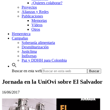
¿Quieres colaborar?
Proyectos
Alianzas y Redes
Publicaciones
Memorias
Vídeos
Otros
Hemeroteca
Campañas
Soberanía alimentaria
Desmilitarización
Justiclima
Indíxenas
Paz y DDHH para Colombia
Buscar en esta web
Jornada en la UniOvi sobre El Salvador
16/06/2017