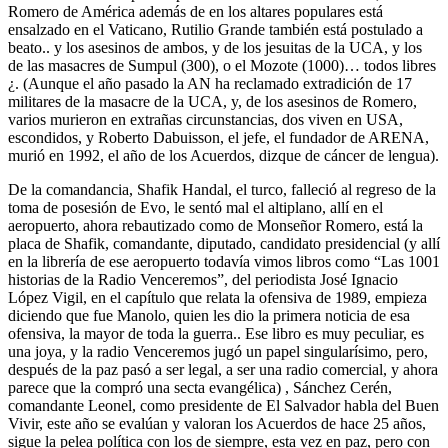
Romero de América además de en los altares populares está
ensalzado en el Vaticano, Rutilio Grande también está postulado a
beato.. y los asesinos de ambos, y de los jesuitas de la UCA, y los
de las masacres de Sumpul (300), o el Mozote (1000)… todos libres
¿. (Aunque el año pasado la AN ha reclamado extradición de 17
militares de la masacre de la UCA, y, de los asesinos de Romero,
varios murieron en extrañas circunstancias, dos viven en USA,
escondidos, y Roberto Dabuisson, el jefe, el fundador de ARENA,
murió en 1992, el año de los Acuerdos, dizque de cáncer de lengua).
De la comandancia, Shafik Handal, el turco, falleció al regreso de la
toma de posesión de Evo, le sentó mal el altiplano, allí en el
aeropuerto, ahora rebautizado como de Monseñor Romero, está la
placa de Shafik, comandante, diputado, candidato presidencial (y allí
en la librería de ese aeropuerto todavía vimos libros como “Las 1001
historias de la Radio Venceremos”, del periodista José Ignacio
López Vigil, en el capítulo que relata la ofensiva de 1989, empieza
diciendo que fue Manolo, quien les dio la primera noticia de esa
ofensiva, la mayor de toda la guerra.. Ese libro es muy peculiar, es
una joya, y la radio Venceremos jugó un papel singularísimo, pero,
después de la paz pasó a ser legal, a ser una radio comercial, y ahora
parece que la compró una secta evangélica) , Sánchez Cerén,
comandante Leonel, como presidente de El Salvador habla del Buen
Vivir, este año se evalúan y valoran los Acuerdos de hace 25 años,
sigue la pelea política con los de siempre, esta vez en paz, pero con