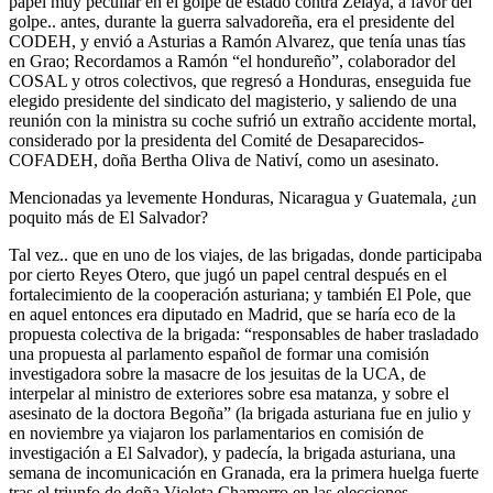
papel muy peculiar en el golpe de estado contra Zelaya, a favor del
golpe.. antes, durante la guerra salvadoreña, era el presidente del
CODEH, y envió a Asturias a Ramón Alvarez, que tenía unas tías
en Grao; Recordamos a Ramón “el hondureño”, colaborador del
COSAL y otros colectivos, que regresó a Honduras, enseguida fue
elegido presidente del sindicato del magisterio, y saliendo de una
reunión con la ministra su coche sufrió un extraño accidente mortal,
considerado por la presidenta del Comité de Desaparecidos-
COFADEH, doña Bertha Oliva de Nativí, como un asesinato.
Mencionadas ya levemente Honduras, Nicaragua y Guatemala, ¿un
poquito más de El Salvador?
Tal vez.. que en uno de los viajes, de las brigadas, donde participaba
por cierto Reyes Otero, que jugó un papel central después en el
fortalecimiento de la cooperación asturiana; y también El Pole, que
en aquel entonces era diputado en Madrid, que se haría eco de la
propuesta colectiva de la brigada: “responsables de haber trasladado
una propuesta al parlamento español de formar una comisión
investigadora sobre la masacre de los jesuitas de la UCA, de
interpelar al ministro de exteriores sobre esa matanza, y sobre el
asesinato de la doctora Begoña” (la brigada asturiana fue en julio y
en noviembre ya viajaron los parlamentarios en comisión de
investigación a El Salvador), y padecía, la brigada asturiana, una
semana de incomunicación en Granada, era la primera huelga fuerte
tras el triunfo de doña Violeta Chamorro en las elecciones