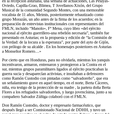
en la recepción asturiana, una semana de actuaciones, Las Pelayas-
Oviedo, Capilla-Grao, Blimea, T Jovellanos-Xixón, del Grupo
Musical de la comunidad Segundo Montes, con una memorable
vocalista de 11 años, Meimis, posteriormente rebautizado como
grupo Morazán, un año antes de la firma de los acuerdos; en la
preparación de entrevistas institucionales con representantes del
FMLN, incluido “Manolo», Fº Mena, cuyo libro «del ejército
nacional al ejército guerrillero-una rebelión necesaria”, también fue
presentado en Asturias; en la propuesta y edición de “la Comisión de
la Verdad: de la locura a la esperanza”, por parte del ayto de Gijón,
con prólogo de su alcalde . En los homenajes posteriores en Asturias
a Monseñor Romero…»
Por cierto que en Honduras, para no olvidarla, mientras los yanquis
incentivaron, armaron, entrenaron y protegieron a la Contra en el
sur, mientras grupos paramilitares ligados al ejército practicaban la
guerra sucia y desaparecían activistas, e insultaban a defensores
como Ramón Custodio con pintadas como “salvadoreño”, que era
un señalamiento grave en aquel tiempo, en el norte, Berta Cáceres,
niña, era testigo de la protección de su madre , la partera doña Berta
Flores a los refugiados salvadoreños, y luego jovencísima, junto a su
compañero Salvador Zúñiga colaboró con el FMLN.
Don Ramón Custodio, doctor y empresario farmacéutico, que
después llegó a ser Comisionado Nacional de DDHH, y tuvo un