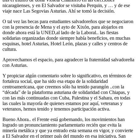
nicaragüenses, y en El Salvador se visitaba Perquin, y … y de ese
viaje nace Las Segovias Asturias. Ahí se tomó la decisión.
O tal vez las becas para estudiantes salvadoreños que se negociaron
con la presencia de Mena y el ayto de Xixón, para alojarlos en
donde ahora está la UNED,al lado de la Laboral.. las fiestas
solidarias organizadas donde siempre había beneficios, en muchas
esquinas, hotel Asturias, Hotel León, plazas y calles y centros de
cultura.
Aprovechamos el espacio, para agradecer la fraternidad salvadoreña
con Asturias.
Y propiciar algún comentario sobre lo significativo, en términos de
fortaleza social, que ha sido esa etapa de la solidaridad
centroamericana, que creemos sólo ha tenido parangón ..con la
“década” de la plataforma asturiana de solidaridad con Chiapas, y
con las más continuadas con Cuba, Palestina y el Sahara, en todas
las cuales la mayoría de quienes estamos por aquí, veteranas y
veteranos, hemos tenido y tenemos participación activa.
Bueno Ahora.. el Frente está gobernando, los movimientos han
logrado un pronunciamiento parlamentario recién que evita la
minería metálica y que ya entrado esta semana en vigor, y convierte
a El Salvador en el primer país del mundo en esa iniciativa, San