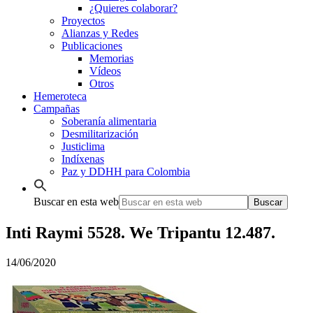
¿Quieres colaborar?
Proyectos
Alianzas y Redes
Publicaciones
Memorias
Vídeos
Otros
Hemeroteca
Campañas
Soberanía alimentaria
Desmilitarización
Justiclima
Indíxenas
Paz y DDHH para Colombia
Buscar en esta web
Inti Raymi 5528. We Tripantu 12.487.
14/06/2020