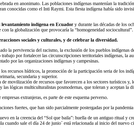
elebrada en anonimato. Las poblaciones indígenas mantenían la tradición 
an conocidas como el Inti Raymi. Esta fiesta indígena había sido invisib
el levantamiento indígena en Ecuador
y durante las décadas de los oc
ste con la globalización que provocaría la “homogeneidad sociocultural”.
acciones sociales y culturales, y de celebrar la diversidad.
do la pervivencia del racismo, la exclusión de los pueblos indígenas de 
 trabajo por fortalecer las circunscripciones territoriales indígenas, la a
ntado por las organizaciones indígenas y campesinas.
 los recursos hídricos, la promoción de la participación seria de los ind
primaria, secundaria y superior.
de movilización de recursos que favorecen a los sectores turísticos y, l
o y las lógicas multiculturalistas posmodernas, que toleran y aceptan la d
r empresas extranjeras, es parte de este esquema perverso.
ciones fuertes, que han sido parcialmente postergadas por la pandemia 
uevo en la creencia del “Sol que baila”: huella de un antiguo ritual y cr
a cuando sale el día 24 de junio´ está relacionada al inicio del nuevo c
”