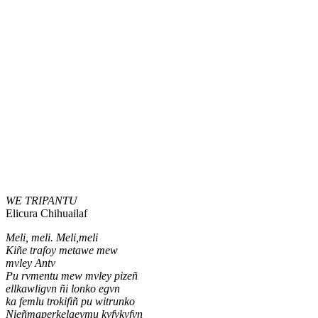
WE TRIPANTU
Elicura Chihuailaf
Meli, meli. Meli,meli
Kiñe trafoy metawe mew
mvley Antv
Pu rvmentu mew mvley pizeñ
ellkawligvn ñi lonko egvn
ka femlu trokifiñ pu witrunko
Nieñmaperkelaeymu kvfvkvfvn