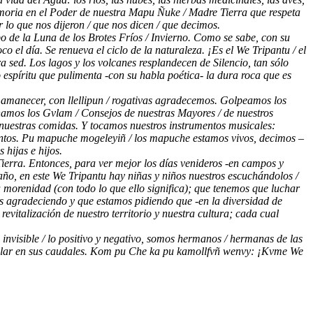
smemoria en el Poder de nuestra Mapu Ñuke / Madre Tierra que respeta
 lo que nos dijeron / que nos dicen / que decimos.
po de la Luna de los Brotes Fríos / Invierno. Como se sabe, con su
o el día. Se renueva el ciclo de la naturaleza. ¡Es el We Tripantu / el
a sed. Los lagos y los volcanes resplandecen de Silencio, tan sólo
 espíritu que pulimenta -con su habla poética- la dura roca que es
l amanecer, con llellipun / rogativas agradecemos. Golpeamos los
uchamos los Gvlam / Consejos de nuestras Mayores / de nuestros
nuestras comidas. Y tocamos nuestros instrumentos musicales:
s cantos. Pu mapuche mogeleyiñ / los mapuche estamos vivos, decimos –
 hijas e hijos.
Tierra. Entonces, para ver mejor los días venideros -en campos y
ño, en este We Tripantu hay niñas y niños nuestros escuchándolos /
orenidad (con todo lo que ello significa); que tenemos que luchar
s agradeciendo y que estamos pidiendo que -en la diversidad de
evitalización de nuestro territorio y nuestra cultura; cada cual
 invisible / lo positivo y negativo, somos hermanos / hermanas de las
a rielar en sus caudales. Kom pu Che ka pu kamollfvñ wenvy: ¡Kvme We