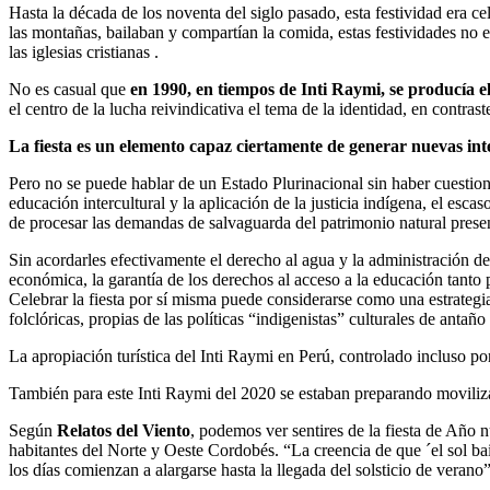
Hasta la década de los noventa del siglo pasado, esta festividad era c
las montañas, bailaban y compartían la comida, estas festividades no er
las iglesias cristianas .
No es casual que
en 1990, en tiempos de Inti Raymi, se producía 
el centro de la lucha reivindicativa el tema de la identidad, en contra
La fiesta es un elemento capaz ciertamente de generar nuevas inter
Pero no se puede hablar de un Estado Plurinacional sin haber cuestiona
educación intercultural y la aplicación de la justicia indígena, el escaso
de procesar las demandas de salvaguarda del patrimonio natural prese
Sin acordarles efectivamente el derecho al agua y la administración de
económica, la garantía de los derechos al acceso a la educación tanto 
Celebrar la fiesta por sí misma puede considerarse como una estrategia 
folclóricas, propias de las políticas “indigenistas” culturales de antañ
La apropiación turística del Inti Raymi en Perú, controlado incluso po
También para este Inti Raymi del 2020 se estaban preparando moviliza
Según
Relatos del Viento
, podemos ver sentires de la fiesta de Año n
habitantes del Norte y Oeste Cordobés. “La creencia de que ´el sol bail
los días comienzan a alargarse hasta la llegada del solsticio de verano