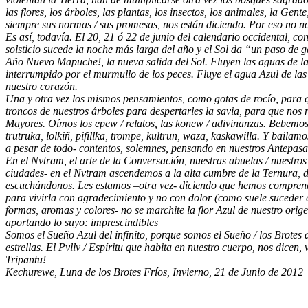
las flores, los árboles, las plantas, los insectos, los animales, la 
siempre sus normas / sus promesas, nos están diciendo. Por eso no nos
Es así, todavía. El 20, 21 ó 22 de junio del calendario occidental, c
solsticio sucede la noche más larga del año y el Sol da “un paso de ga
Año Nuevo Mapuche!, la nueva salida del Sol. Fluyen las aguas de las v
interrumpido por el murmullo de los peces. Fluye el agua Azul de las
nuestro corazón.
Una y otra vez los mismos pensamientos, como gotas de rocío, para q
troncos de nuestros árboles para despertarles la savia, para que nos
Mayores. Oímos los epew / relatos, las konew / adivinanzas. Bebemo
trutruka, lolkiñ, pifillka, trompe, kultrun, waza, kaskawilla. Y bai
a pesar de todo- contentos, solemnes, pensando en nuestros Antepasado
En el Nvtram, el arte de la Conversación, nuestras abuelas / nuestro
ciudades- en el Nvtram ascendemos a la alta cumbre de la Ternura, d
escuchándonos. Les estamos –otra vez- diciendo que hemos comprendi
para vivirla con agradecimiento y no con dolor (como suele suceder 
formas, aromas y colores- no se marchite la flor Azul de nuestro orig
aportando lo suyo: imprescindibles
Somos el Sueño Azul del infinito, porque somos el Sueño / los Brotes 
estrellas. El Pvllv / Espíritu que habita en nuestro cuerpo, nos dic
Tripantu!
Kechurewe, Luna de los Brotes Fríos, Invierno, 21 de Junio de 2012