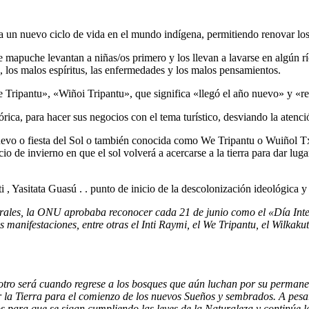
o a un nuevo ciclo de vida en el mundo indígena, permitiendo renovar l
te mapuche levantan a niñas/os primero y los llevan a lavarse en algún 
, los malos espíritus, las enfermedades y los malos pensamientos.
Tripantu», «Wiñoi Tripantu», que significa «llegó el año nuevo» y «regr
rica, para hacer sus negocios con el tema turístico, desviando la atenci
Nuevo o fiesta del Sol o también conocida como We Tripantu o Wuiñol T
io de invierno en que el sol volverá a acercarse a la tierra para dar lu
Yasitata Guasú . . punto de inicio de la descolonización ideológica y 
rales, la ONU aprobaba reconocer cada 21 de junio como el «Día Inter
s manifestaciones, entre otras el Inti Raymi, el We Tripantu, el Wilkak
, otro será cuando regrese a los bosques que aún luchan por su permanen
r la Tierra para el comienzo de los nuevos Sueños y sembrados. A pesa
s para que se sigan cumpliendo las leyes de la Naturaleza y continúe la 