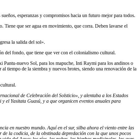
os sueños, esperanzas y compromisos hacia un futuro mejor para todos.
río. Tiene que ser agua en movimiento, que corra. Deben lavarse el
esa la salida del sol».
ón del fondo, que tiene que ver con el colonialismo cultural.
xi Pantu-nuevo Sol, para los mapuche, Inti Raymi para los andinos o
gar al tiempo de la siembra y nuevos brotes, siendo una renovación de la
cultural.
nacional de Celebración del Solsticio», y alentaba a los Estados
uti y el Yasitata Guasú, y a que organicen eventos anuales para
cia en nuestro mundo. Aquí en el sur, silba ahora el viento entre las
r de la codicia, de la obstinada depredación con la que unos pocos
vida del Agua: los ríos, las nubes, las hierbas medicinales, las aves,