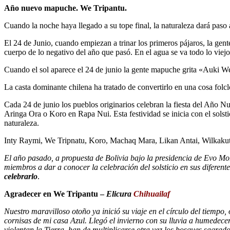
Año nuevo mapuche. We Tripantu.
Cuando la noche haya llegado a su tope final, la naturaleza dará pas
El 24 de Junio, cuando empiezan a trinar los primeros pájaros, la gen
cuerpo de lo negativo del año que pasó. En el agua se va todo lo viejo
Cuando el sol aparece el 24 de junio la gente mapuche grita «Auki We 
La casta dominante chilena ha tratado de convertirlo en una cosa folcló
Cada 24 de junio los pueblos originarios celebran la fiesta del Año 
Aringa Ora o Koro en Rapa Nui. Esta festividad se inicia con el solstic
naturaleza.
Inty Raymi, We Tripnatu, Koro, Machaq Mara, Likan Antai, Wilkakuti , 
El año pasado, a propuesta de Bolivia bajo la presidencia de Evo Mo
miembros a dar a conocer la celebración del solsticio en sus diferente
celebrarlo
.
Agradecer en We Tripantu –
Elicura
Chihuailaf
Nuestro maravilloso otoño ya inició su viaje en el círculo del tiempo
cornisas de mi casa Azul. Llegó el invierno con su lluvia a humedece
violentan la Tierra, han de multiplicarse otra vez los bosques sagrado