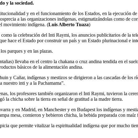
do y la sociedad.
titucionalidad y en el funcionamiento de los Estados, en la ejecución de
precia a las organizaciones indígenas, estigmatizándolas como de corpo
el movimiento indígena. (
Luis Alberto Tuaza
)
 como la celebración del Inti Raymi, los anuncios publicitarios de la tel
 que hace el Estado por construir un país y un Estado plurinacional e inte
los parques y en las plazas.
tañas) llevaba en el centro la chakana o cruz andina tendida en el suelo,
 productos básicos de la alimentación andina.
uin y Cañar, indígenas y mestizos se dirigieron a las cascadas de los r
a nuestro inti y a la Pachamama”.
as, los profesores también organizaron el Inti Raymi, tuvieron la cerem
gó la chicha sobre la tierra en señal de gratitud a la madre tierra.
rra y en Madrid, en Manchester y en Budapest los indígenas y mestizo
 pampa mesa, comieron y bebieron chicha, la bebida preparada con maíz
icia que permite vitalizar la espiritualidad indígena que por mucho tiem