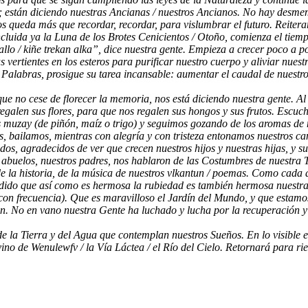
Gente; están diciendo nuestras Ancianas / nuestros Ancianos. No hay de
 queda más que recordar, recordar, para vislumbrar el futuro. Reiterar
oncluida ya la Luna de los Brotes Cenicientos / Otoño, comienza el tiem
llo / kiñe trekan alka”, dice nuestra gente. Empieza a crecer poco a poc
ertientes en los esteros para purificar nuestro cuerpo y aliviar nuestr
 Palabras, prosigue su tarea incansable: aumentar el caudal de nuestro
ue no cese de florecer la memoria, nos está diciendo nuestra gente. A
 regalen sus flores, para que nos regalen sus hongos y sus frutos. Esc
s muzay (de piñón, maíz o trigo) y seguimos gozando de los aromas de 
lamos, bailamos, mientras con alegría y con tristeza entonamos nuestro
s, agradecidos de ver que crecen nuestros hijos y nuestras hijas, y sus
s abuelos, nuestros padres, nos hablaron de las Costumbres de nuestra 
e la historia, de la música de nuestros vlkantun / poemas. Como cada a
do que así como es hermosa la rubiedad es también hermosa nuestra m
con frecuencia). Que es maravilloso el Jardín del Mundo, y que estamo
en. No en vano nuestra Gente ha luchado y lucha por la recuperación y r
de la Tierra y del Agua que contemplan nuestros Sueños. En lo visible e
en, vino de Wenulewfv / la Vía Láctea / el Río del Cielo. Retornará par