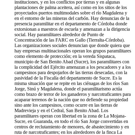
instituciones, y en los conflictos por tierras y en algunas
plantaciones de palma aceitera, así como en los sitios de los
proyectados puertos multimodales sobre el río Magdalena y
en el entorno de las mineras del carbón. Hay denuncias de la
presencia paramilitar en el departamento de Córdoba donde
extorsionan a maestros de escuela y amenazan a la dirigencia
social. Hay paramilitares alrededor de Punto de
Concentración de las FARC en Gallo (Tierralta-Córdoba).
Las organizaciones sociales denuncian que donde quiera que
hay empresas multinacionales operan los grupos paramilitares
como elemento de protección; en la vereda Sispataca,
municipio de San Benito Abad (Sucre), los paramilitares con
la complicidad del Ejército amenazan a los pescadores y a los
campesinos para despojarlos de las tierras desecadas, con la
pasividad de la Fiscalía del departamento de Sucre. Es la
misma situación que se repite en las ciénagas de los ríos San
Jorge, Sinú y Magdalena, donde el paramilitarismo actúa
como brazo de terror de los ganaderos y narcotraficantes para
acaparar terrenos de la nación que no defiende su propiedad
sino ante los campesinos, como ocurre en las tierras de
Madrevieja y en el Cedral, San Benito Abad. Los
paramilitares operan con libertad en la zona de La Mojana-
Sucre, en Guaranda, en todo el río San Jorge convertidas en
centros de reclutamiento de menores, de abastecimiento y en
ruta de narcotraficantes; en los alrededores de la finca La