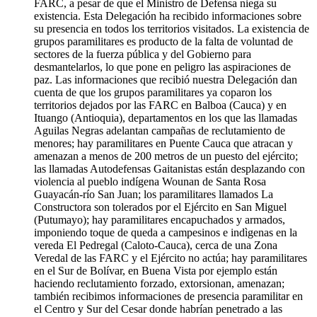
FARC, a pesar de que el Ministro de Defensa niega su
existencia. Esta Delegación ha recibido informaciones sobre
su presencia en todos los territorios visitados. La existencia de
grupos paramilitares es producto de la falta de voluntad de
sectores de la fuerza pública y del Gobierno para
desmantelarlos, lo que pone en peligro las aspiraciones de
paz. Las informaciones que recibió nuestra Delegación dan
cuenta de que los grupos paramilitares ya coparon los
territorios dejados por las FARC en Balboa (Cauca) y en
Ituango (Antioquia), departamentos en los que las llamadas
Aguilas Negras adelantan campañas de reclutamiento de
menores; hay paramilitares en Puente Cauca que atracan y
amenazan a menos de 200 metros de un puesto del ejército;
las llamadas Autodefensas Gaitanistas están desplazando con
violencia al pueblo indígena Wounan de Santa Rosa
Guayacán-río San Juan; los paramilitares llamados La
Constructora son tolerados por el Ejército en San Miguel
(Putumayo); hay paramilitares encapuchados y armados,
imponiendo toque de queda a campesinos e indìgenas en la
vereda El Pedregal (Caloto-Cauca), cerca de una Zona
Veredal de las FARC y el Ejército no actúa; hay paramilitares
en el Sur de Bolívar, en Buena Vista por ejemplo están
haciendo reclutamiento forzado, extorsionan, amenazan;
también recibimos informaciones de presencia paramilitar en
el Centro y Sur del Cesar donde habrían penetrado a las