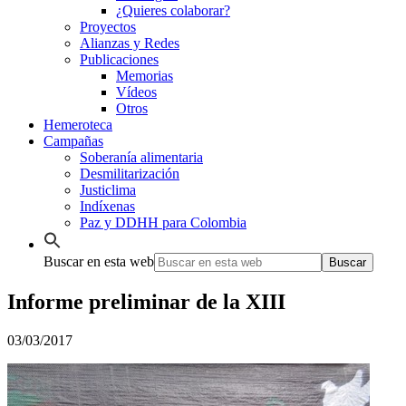
¿Quieres colaborar?
Proyectos
Alianzas y Redes
Publicaciones
Memorias
Vídeos
Otros
Hemeroteca
Campañas
Soberanía alimentaria
Desmilitarización
Justiclima
Indíxenas
Paz y DDHH para Colombia
Buscar en esta web
Informe preliminar de la XIII
03/03/2017