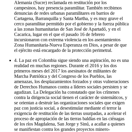
Alemania (Sucre) reclamada en restitución por los
campesinos, hay presencia paramilitar. También recibimos
denuncias de redes urbanas paramilitares en barrios de
Cartagena, Barranquilla y Santa Martha, y es muy grave el
cerco paramilitar permitido por el gobierno y la fuerza pública
a las zonas humanitarias de San José de Apartadó, y en el
Cacarica, lugar en el que el pasado 16 de febrero
incursionaron con extrema violencia en los asentamientos
Zona Humanitaria-Nueva Esperanza en Dios, a pesar de que
el ejército está encargado de la protección perimetral.
4. La paz en Colombia sigue siendo una aspiración, no es una
realidad en muchas regiones. Durante el 2016 y los dos
primeros meses del 2017 los asesinatos de militantes de
Marcha Patriótica y del Congreso de los Pueblos, las
amenazas, los desplazamientos forzados y otras vulneraciones
de Derechos Humanos contra a líderes sociales persisten y se
agudizan. La Delegación ha constatado que los crímenes
contra la dirigencia social tienen el carácter de sistemáticos, y
se orientan a destruir las organizaciones sociales que exigen
paz con justicia social, a desestimular mediante el terror la
exigencia de restitución de las tierras usurpadas, a acelerar el
proceso de apropiación de las tierras baldías en las ciénagas
de los ríos Magdalena, San Jorge y Sinú, a acallar a quienes
se manifiestan contra los grandes proyectos minero-