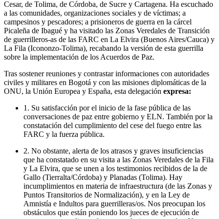
Cesar, de Tolima, de Córdoba, de Sucre y Cartagena. Ha escuchado
a las comunidades, organizaciones sociales y de víctimas; a
campesinos y pescadores; a prisioneros de guerra en la cárcel
Picaleña de Ibagué y ha visitado las Zonas Veredales de Transición
de guerrilleros-as de las FARC en La Elvira (Buenos Aires/Cauca) y
La Fila (Icononzo-Tolima), recabando la versión de esta guerrilla
sobre la implementación de los Acuerdos de Paz.
Tras sostener reuniones y contrastar informaciones con autoridades
civiles y militares en Bogotá y con las misiones diplomáticas de la
ONU, la Unión Europea y España, esta delegación
expresa:
1. Su satisfacción por el inicio de la fase pública de las
conversaciones de paz entre gobierno y ELN. También por la
constatación del cumplimiento del cese del fuego entre las
FARC y la fuerza pública.
2. No obstante, alerta de los atrasos y graves insuficiencias
que ha constatado en su visita a las Zonas Veredales de la Fila
y La Elvira, que se unen a los testimonios recibidos de la de
Gallo (Tierralta/Córdoba) y Planadas (Tolima). Hay
incumplimientos en materia de infraestructura (de las Zonas y
Puntos Transitorios de Normalización), y en la Ley de
Amnistía e Indultos para guerrilleras/os. Nos preocupan los
obstáculos que están poniendo los jueces de ejecución de