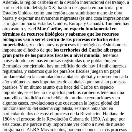
Además, la región caribeña en la división internacional del trabajo, a
partir del inicio del siglo XX, ha sido designada en particular por
Estados Unidos, como una región para suministrar mano de obra
barata y exportar masivamente migrantes (es una cosa impresionante
la migración hacia Estados Unidos, Europa y Canadá). También hay
otro asunto y es el
Mar Caribe, un espacio fundamental en
términos de recursos biológicos y sabemos que los recursos
biológicos van a ser el centro de los procesos de lucha entre
imperialistas,
y en los nuevos procesos tecnológicos. Asimismo es
importante el hecho de que
los territorios del Caribe albergan
gran parte de los paraísos fiscales a nivel mundia
l, tenemos
países donde hay más empresas registradas que población, en
Bermudas por ejemplo, hay un edificio donde hay 14 mil empresas
registradas, y sabemos que los paraísos fiscales juegan un papel
fundamental en la acumulación capitalista global y representan cada
año volúmenes más importantes de capitales que transitan por esos
paraísos. Y un último asunto que hace del Caribe un espacio
importante, es el hecho de que los pueblos caribeños tenemos una
maravillosa tradición de rebeldía, de producir revoluciones y en
algunos casos, revoluciones que cuestionan la lógica global del
funcionamiento del sistema capitalista, estamos hablando en
particular de dos de esos: el proceso de la Revolución Haitiana de
1804 y el proceso de la Revolución Cubana de 1959. Así que, por
esta cosas, me parece muy importante ver cómo a nivel de nuestro
programa en ALBA Movimientos, podemos conectar más procesos