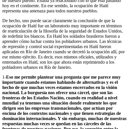
de nuestro pueblo. Estaba ya relacionado con lo que está pasando
hoy en el continente. En ese sentido, la ocupación de Haití
representa una amenaza para todos nuestros pueblos.
De hecho, uno puede sacar claramente la conclusión de que la
ocupación de Haití fue un laboratorio muy importante en términos
de rearticulación de la filosofía de la seguridad de Estados Unidos,
de redefinir los blancos. En Haití los soldados brasileros fueron a
aprender cómo luchar contra los pobladores urbanos. Las técnicas
de represión y control social experimentadas en Haití fueron
aplicadas en Río de Janeiro cuando se decretó la ocupación allí, por
ese mismo ejército. Es decir, esos mismos oficiales, utilizados y
entrenados en Haití, son los que ahora están reprimiendo a los
pobladores urbanos en Río de Janeiro.
1-
Eso me permite plantear una pregunta que me parece muy
importante cuando estamos hablando de alternativas y es el
hecho de que muchas veces estamos encerrados en la visión
nacional. La burguesía nos ofrece una cárcel, que son las
fronteras de los Estados Nación, cuando en realidad a nivel
mundial ya tenemos una situación donde realmente los que
dirigen son las empresas transnacionales, que actúan por
encima de los contextos nacionales y que tienen estrategias de
dominación internacionales. Y sin embargo, muchas de nuestras
respuestas muchas veces se quedan en las cárceles de las
fronteras de nuestras naciones. Por eso, la conexión entre la