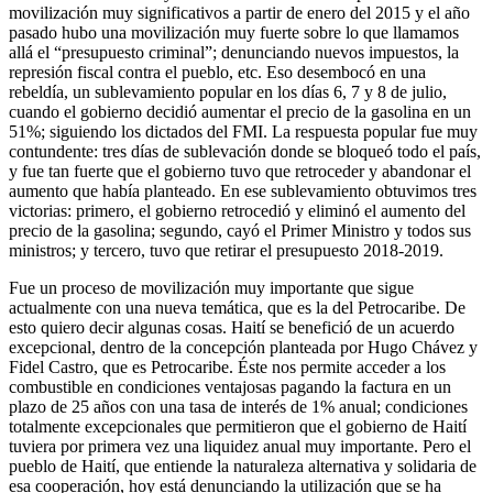
movilización muy significativos a partir de enero del 2015 y el año
pasado hubo una movilización muy fuerte sobre lo que llamamos
allá el “presupuesto criminal”; denunciando nuevos impuestos, la
represión fiscal contra el pueblo, etc. Eso desembocó en una
rebeldía, un sublevamiento popular en los días 6, 7 y 8 de julio,
cuando el gobierno decidió aumentar el precio de la gasolina en un
51%; siguiendo los dictados del FMI. La respuesta popular fue muy
contundente: tres días de sublevación donde se bloqueó todo el país,
y fue tan fuerte que el gobierno tuvo que retroceder y abandonar el
aumento que había planteado. En ese sublevamiento obtuvimos tres
victorias: primero, el gobierno retrocedió y eliminó el aumento del
precio de la gasolina; segundo, cayó el Primer Ministro y todos sus
ministros; y tercero, tuvo que retirar el presupuesto 2018-2019.
Fue un proceso de movilización muy importante que sigue
actualmente con una nueva temática, que es la del Petrocaribe. De
esto quiero decir algunas cosas. Haití se benefició de un acuerdo
excepcional, dentro de la concepción planteada por Hugo Chávez y
Fidel Castro, que es Petrocaribe. Éste nos permite acceder a los
combustible en condiciones ventajosas pagando la factura en un
plazo de 25 años con una tasa de interés de 1% anual; condiciones
totalmente excepcionales que permitieron que el gobierno de Haití
tuviera por primera vez una liquidez anual muy importante. Pero el
pueblo de Haití, que entiende la naturaleza alternativa y solidaria de
esa cooperación, hoy está denunciando la utilización que se ha