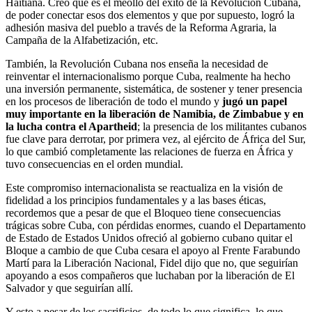
Haitiana. Creo que es el meollo del éxito de la Revolución Cubana,
de poder conectar esos dos elementos y que por supuesto, logró la
adhesión masiva del pueblo a través de la Reforma Agraria, la
Campaña de la Alfabetización, etc.
También, la Revolución Cubana nos enseña la necesidad de
reinventar el internacionalismo porque Cuba, realmente ha hecho
una inversión permanente, sistemática, de sostener y tener presencia
en los procesos de liberación de todo el mundo y
jugó un papel
muy importante en la liberación de Namibia, de Zimbabue y en
la lucha contra el Apartheid
; la presencia de los militantes cubanos
fue clave para derrotar, por primera vez, al ejército de África del Sur,
lo que cambió completamente las relaciones de fuerza en África y
tuvo consecuencias en el orden mundial.
Este compromiso internacionalista se reactualiza en la visión de
fidelidad a los principios fundamentales y a las bases éticas,
recordemos que a pesar de que el Bloqueo tiene consecuencias
trágicas sobre Cuba, con pérdidas enormes, cuando el Departamento
de Estado de Estados Unidos ofreció al gobierno cubano quitar el
Bloque a cambio de que Cuba cesara el apoyo al Frente Farabundo
Martí para la Liberación Nacional, Fidel dijo que no, que seguirían
apoyando a esos compañeros que luchaban por la liberación de El
Salvador y que seguirían allí.
Y esto a pesar de los sacrificios, de todo lo que significa, lo que